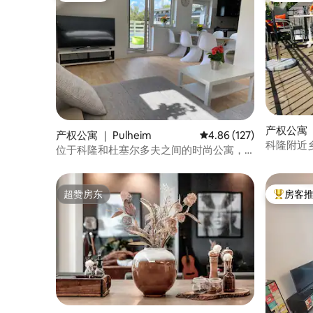
产权公寓 ｜
产权公寓 ｜ Pulheim
平均评分 4.86 分（满分 
4.86 (127)
科隆附近
位于科隆和杜塞尔多夫之间的时尚公寓，
带阳台
超赞房东
房客
超赞房东
热门「房