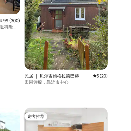
均评分 4.99 分（满分 5 分），共 300 条评价
4.99 (300)
靠近科隆德
民居 ｜ 贝尔吉施格拉德巴赫
平均评分 5 分（满分
5 (20)
田园诗般，靠近市中心
房客推荐
房客推荐