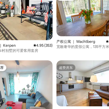
产权公寓 ｜ Wachtberg
平
 Kerpen
平均评分 4.95 分（满分 5 分），共 353 条评价
4.95 (353)
宽敞奢华的度假公寓，135平方
5 分），共 127 条评价
乡村别墅的可爱客用套房
容纳9位房客
推荐
超赞房东
客推荐」
超赞房东