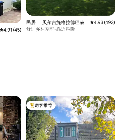
民居 ｜ 贝尔吉施格拉德巴赫
平均评分 4.93 分（满分 
4.93 (493)
舒适乡村别墅-靠近科隆
平均评分 4.91 分（满分 5 分），共 45 条评价
4.91 (45)
房客推荐
热门「房客推荐」