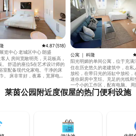
科隆
平均评分 4.87 分（满分 5 分），共 518 条评价
4.87 (518)
 展览中心 老城区中心 朗盛
5 分），共 432 条评价
公寓 ｜ 科隆
 5位客人 房间宽敞明亮，天花板高，
阳光明媚的单间公寓，位于充满
板。 舒适的座位5在艺术设计师的
亨费尔德（Ehrenfeld）中心地
住在历史悠久的老建筑中，在私
新浴室配备现代化家电、干净的床
放松，在带日光的浴缸中放松，
毛巾。 床非常好，夜幕，宽屏电视
迷你厨房中烹饪。充足的光线和空
网络 很棒的酒吧/餐厅/咖啡馆/
一个小的工作区，配有电脑。 周
仅100米。 友好、安全的区域，
莱茵公园附近度假屋的热门便利设施
的餐厅和咖啡馆。步行即可抵达
Messe或Lanxess Sports和
会和活动场所。 皮乌斯大街
东会提供有用的建
（Piusstraße）地铁站就在门
答您的所有问题，让您的住宿体
科隆展览中心（KölnMesse）需
难忘之选！🌈💕💥🤒
钟，到机场需要30分钟，到大教
和新市场（Neumarkt）需要短