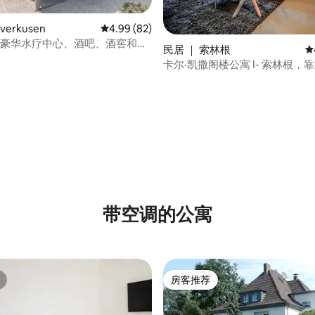
verkusen
平均评分 4.99 分（满分 5 分），共 82 条评价
4.99 (82)
：豪华水疗中心、酒吧、酒窖和台
民居 ｜ 索林根
平
卡尔·凯撒阁楼公寓 I- 索林根，
多夫
5 分），共 391 条评价
带空调的公寓
房客推荐
房客推荐