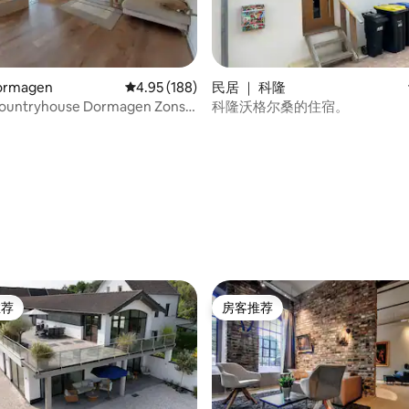
rmagen
平均评分 4.95 分（满分 5 分），共 188 条评价
4.95 (188)
民居 ｜ 科隆
untryhouse Dormagen Zons
科隆沃格尔桑的住宿。
30分钟集市
 5 分），共 48 条评价
推荐
房客推荐
客推荐」
房客推荐