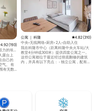
位于科隆
足，可容
适的床（1
房、高品
设计，配
络，速度高
明 距离门口的购物街、餐厅和酒吧3分钟车
程，距离
公寓 ｜ 科隆
平均评分 4.82 分（满分 
4.82 (310)
达A57高速公路。 可
中央•无线网络•厨房• 2人•自助入住
长时间。
平均评分 4.92 分（满分 5 分），共 193 条评价
4.92 (193)
我在科隆市中心（距离科隆中央火车站/大
活力的埃
教堂4分钟或300米）提供四套公寓之一。
带
人露台上
这些公寓都位于最近经过彻底翻修的建筑
在自己的
内，并具有以下亮点： - 独立公寓，配有独
气。 有
立厨房和浴室 - 地暖 - 步入式淋浴间 - 落地
围有无数
窗，可欣赏大教堂的美景 - 电梯 - 距离大教
各种音乐
堂/火车站3分钟 - 科隆展览中心
（Koelnmesse）5分钟路程 - 距离莱茵河1
口。从那里到
分钟 - 距离购物中心3分钟路程
要18分
堂/火车站
途路程。