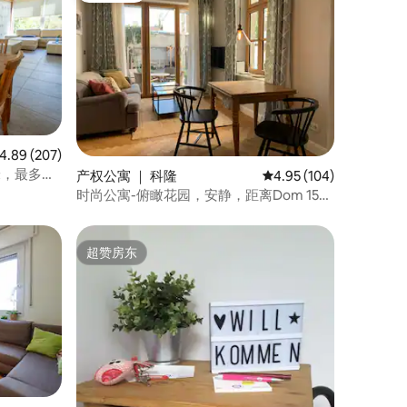
均评分 4.89 分（满分 5 分），共 207 条评价
4.89 (207)
米，最多可
产权公寓 ｜ 科隆
平均评分 4.95 分（满分 
4.95 (104)
时尚公寓-俯瞰花园，安静，距离Dom 15分
钟
超赞房东
超赞房东