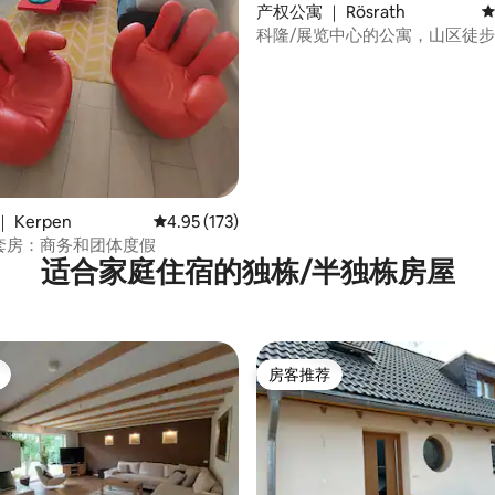
5 分），共 134 条评价
产权公寓 ｜ Rösrath
平
科隆/展览中心的公寓，山区徒
 Kerpen
平均评分 4.95 分（满分 5 分），共 173 条评价
4.95 (173)
ler套房：商务和团体度假
适合家庭住宿的独栋/半独栋房屋
房客推荐
房客推荐