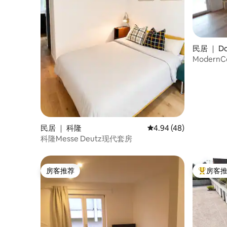
民居 ｜ Do
ModernCo
Rhine 
民居 ｜ 科隆
平均评分 4.94 分（满分
4.94 (48)
科隆Messe Deutz现代套房
房客推荐
房客
房客推荐
热门「房