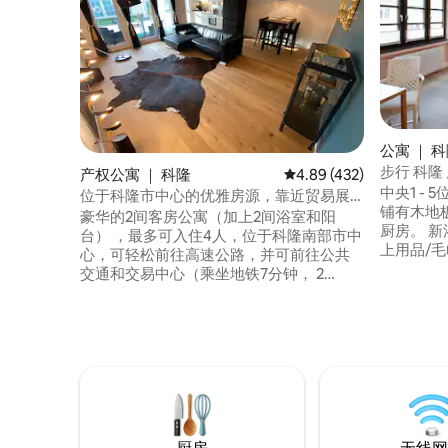
公寓 ｜ 
步行 科隆
产权公寓 ｜ 科隆
平均评分 4.89 分（满分 
4.89 (432)
中央1 -
位于科隆市中心的优雅房源，靠近贸易展
铺有木地
览会
豪华的2间客房公寓（加上2间浴室和阳
厨房。 
台） ，最多可入住4人，位于科隆南部市中
上用品/
心，可轻松前往高速公路，并可前往公共
+快速无线
交通和交易中心（乘坐地铁7分钟， 2
超市距离您
站）。 步行仅需10分钟即可抵达希尔德加
靠近大教堂、
斯购物中心（ Schildergasse ）和霍马克特
Show Arena。 您的房
（ Heumarkt ）科隆最好的圣诞市场（
议，并回
Cologne 's best Christmas market ）。
验成为您的
科隆南城（ Southtown of Cologne ）步行
即可抵达许多咖啡馆和各种餐厅。 绝对不
可以举办聚会！