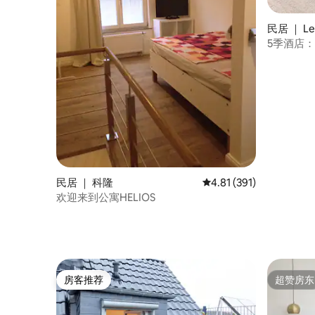
民居 ｜ Le
5季酒店
球
民居 ｜ 科隆
平均评分 4.81 分（满分 
4.81 (391)
欢迎来到公寓HELIOS
房客推荐
超赞房东
房客推荐
超赞房东