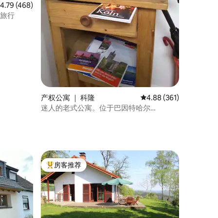
均评分 4.79 分（满分 5 分），共 468 条评价
4.79 (468)
步旅行
产权公寓 ｜ 科隆
平均评分 4.88 分（满分 
4.88 (361)
迷人的老式公寓。位于巴因特哈尔
（Bayenthal）中心。
房客推荐
热门「房客推荐」