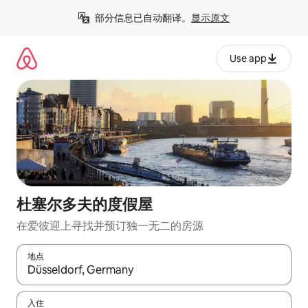
跳
部分信息已自动翻译。
显示原文
至
内
容
Use app
杜塞尔多夫的度假屋
在爱彼迎上寻找并预订独一无二的房源
地点
如有搜索结果，请使用上下方向键查看，或通过点击或滑动手势浏
入住