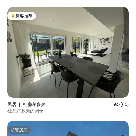
房客推荐
热门「房客推荐」
民居 ｜ 杜塞尔多夫
平均评分 5
5 (65)
杜塞尔多夫的房子
超赞房东
超赞房东