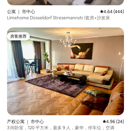
公寓 ｜ 市中心
平均评分 4.64
4.64 (444)
Limehome Düsseldorf Stresemannstr |套房+沙发床
房客推荐
房客推荐
产权公寓 ｜ 市中心
平均评分 4.96
4.96 (24)
3 间卧室，120 平方米，最多 9 人，豪华，停车位，空调