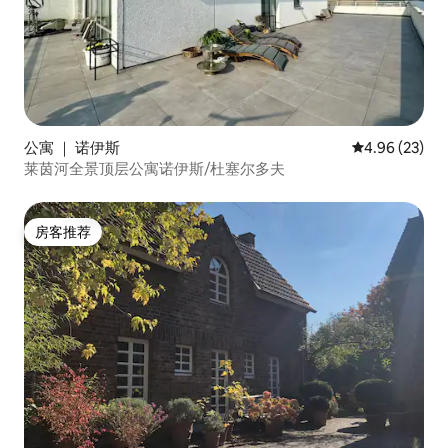
公寓 ｜ 诺伊斯
平均评分 4.96
4.96 (23)
莱茵河全景顶层公寓诺伊斯/杜塞尔多夫
房客推荐
房客推荐