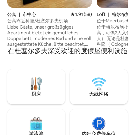
公寓 ｜ 市中心
平均评分 4.91 分（满分 5 分），
4.91 (58)
Loft ｜ 梅尔布施(Me
公寓靠近科隆/杜塞尔多夫机场
位于Meerbusch B
Liebe Gäste, unser großzügiges
位于梅尔布施-比
Apartment bietet ein gemütliches
寓，可供2人入住。
Doppelbett, modernes Bad und eine voll
人） 无论是杜塞尔多夫（ Düsseldorf ）、
ausgestattete Küche. Bitte beachtet,
科隆（ Cologne 
在杜塞尔多夫深受欢迎的度假屋便利设施
dass wir uns im 4. Stock befinden, mit
雷费尔德（ Krefe
Aufzug. Genießt die Zeit auf unserer
Neuss ） ，无
Terrasse aus und genieße Atmosphäre
公路，无论是商务
von Düsseldorf. Willkommen zu einem
莱茵河上漫步，您都会来
entspannten Aufenthalt nahe
心（但又在乡村！
Schadowstraße und Königsallee!
品质和现代化的装
的乡村景观——在
舒适！
厨房
无线网络
游泳池
内部免费停车位