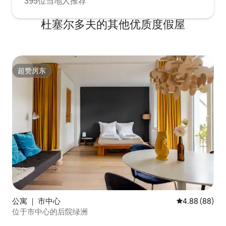
395位当地人推荐
杜塞尔多夫的其他优质度假屋
超赞房东
超赞房东
公寓 ｜ 市中心
平均评分 4.88
4.88 (88)
位于市中心的后院绿洲