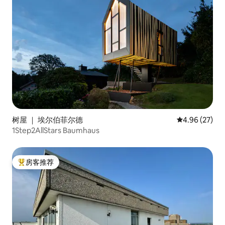
树屋 ｜ 埃尔伯菲尔德
平均评分 4.96
4.96 (27)
1Step2AllStars Baumhaus
房客推荐
热门「房客推荐」