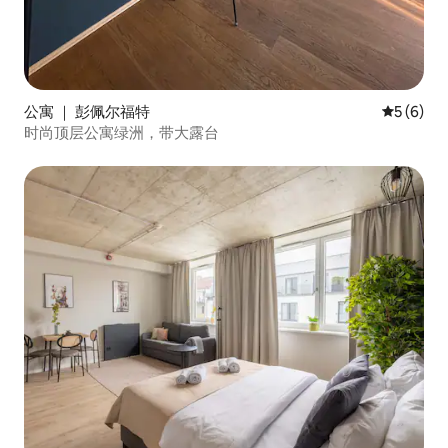
公寓 ｜ 彭佩尔福特
平均评分 
5 (6)
时尚顶层公寓绿洲，带大露台