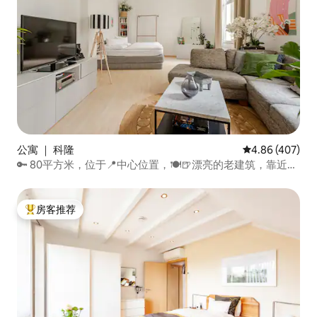
公寓 ｜ 科隆
平均评分 4.86
4.86 (407)
🔑 80平方米，位于📍中心位置，🍽🍺漂亮的老建筑，靠近科
隆/波恩（ 🏛 CGN）机场的展览中心 📈
房客推荐
热门「房客推荐」