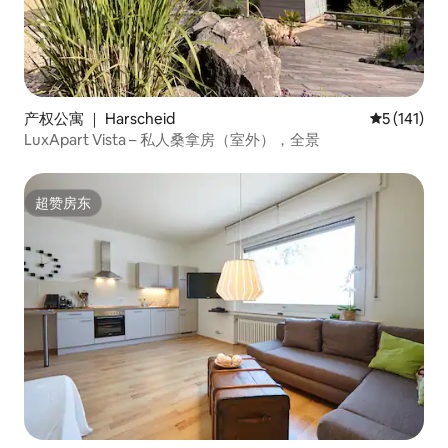
产权公寓 ｜ Harscheid
平均评分 5 
5 (141)
LuxApart Vista – 私人桑拿房（室外），全景
超赞房东
超赞房东