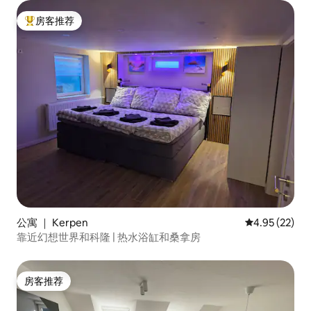
房客推荐
热门「房客推荐」
公寓 ｜ Kerpen
平均评分 4.9
4.95 (22)
靠近幻想世界和科隆 | 热水浴缸和桑拿房
房客推荐
房客推荐