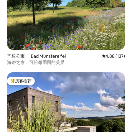
产权公寓 ｜ Bad Münstereifel
平均评分 4.88
4.88 (137)
海蒂之家，可俯瞰周围的美景
房客推荐
热门「房客推荐」