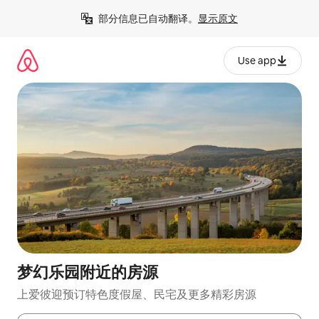
跳
部分信息已自动翻译。
显示原文
至
内
容
Use app
梦幻乐园附近的房源
上爱彼迎预订特色度假屋、民宅及更多精彩房源