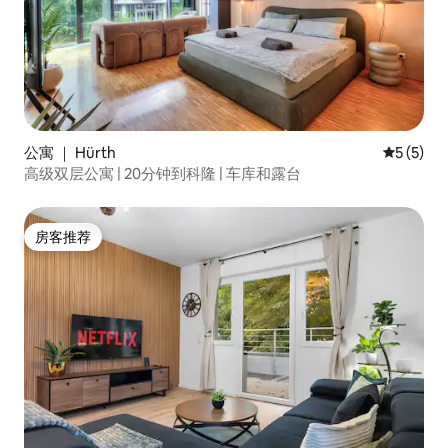
公寓 ｜ Hürth
平均评分 
5 (5)
高级双层公寓 | 20分钟到科隆 | 车库和露台
房客推荐
房客推荐