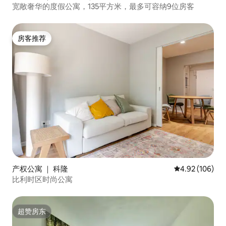
宽敞奢华的度假公寓，135平方米，最多可容纳9位房客
房客推荐
房客推荐
产权公寓 ｜ 科隆
平均评分 4.92
4.92 (106)
比利时区时尚公寓
超赞房东
超赞房东