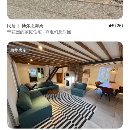
民居 ｜ 博尔恩海姆
平均评分 5
5 (26)
带花园的家庭住宅 - 靠近幻想乐园
超赞房东
超赞房东