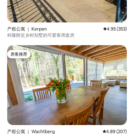
产权公寓 ｜ Kerpen
平均评分 4.95
4.95 (353)
科隆附近乡村别墅的可爱客用套房
房客推荐
房客推荐
产权公寓 ｜ Wachtberg
平均评分 4.89
4.89 (207)