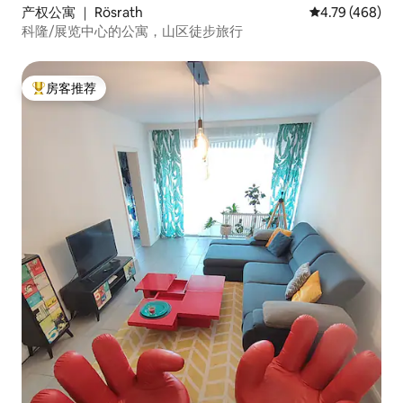
产权公寓 ｜ Rösrath
平均评分 4.79
4.79 (468)
科隆/展览中心的公寓，山区徒步旅行
房客推荐
热门「房客推荐」