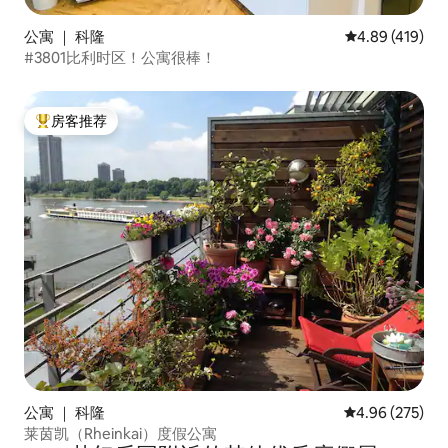
公寓 ｜ 科隆
平均评分 4.89
4.89 (419)
#3801比利时区！公寓很棒！
房客推荐
热门「房客推荐」
公寓 ｜ 科隆
平均评分 4.96
4.96 (275)
莱茵凯（Rheinkai）度假公寓