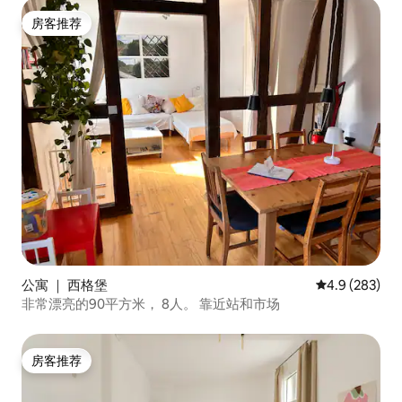
房客推荐
房客推荐
公寓 ｜ 西格堡
平均评分 4.9 
4.9 (283)
非常漂亮的90平方米， 8人。 靠近站和市场
房客推荐
房客推荐