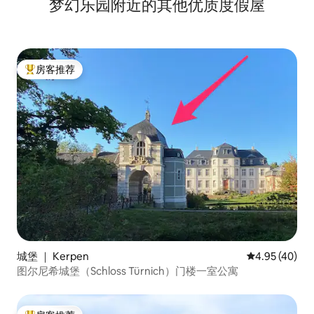
梦幻乐园附近的其他优质度假屋
房客推荐
热门「房客推荐」
城堡 ｜ Kerpen
平均评分 4.9
4.95 (40)
图尔尼希城堡（Schloss Türnich）门楼一室公寓