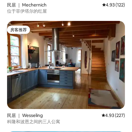
民居 ｜ Mechernich
平均评分 4.93
4.93 (122)
位于菲伊塔尔的红屋
房客推荐
房客推荐
民居 ｜ Wesseling
平均评分 4.93
4.93 (227)
科隆和波恩之间的三人公寓