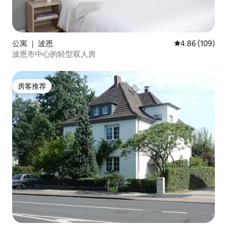
公寓 ｜ 波恩
平均评分 4.86
4.86 (109)
波恩市中心的轻型双人房
房客推荐
房客推荐