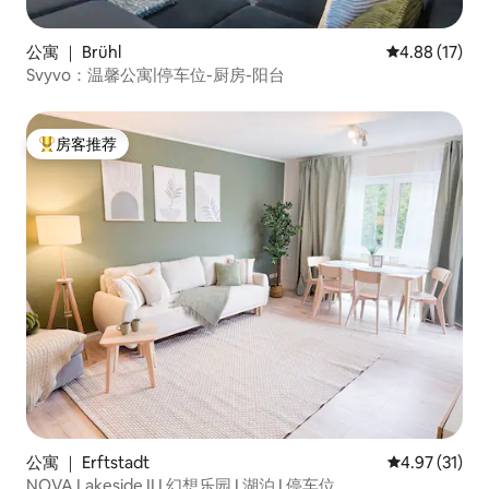
公寓 ｜ Brühl
平均评分 4.8
4.88 (17)
Svyvo：温馨公寓|停车位-厨房-阳台
房客推荐
热门「房客推荐」
公寓 ｜ Erftstadt
平均评分 4.9
4.97 (31)
NOVA Lakeside II I 幻想乐园 I 湖泊 I 停车位