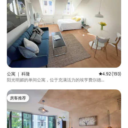
公寓 ｜ 科隆
平均评分 4.92
4.92 (193)
阳光明媚的单间公寓，位于充满活力的埃亨费尔德
（Ehrenfeld）中心地带
房客推荐
房客推荐