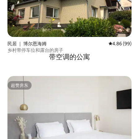
民居 ｜ 博尔恩海姆
平均评分 4.86
4.86 (99)
乡村带停车位和露台的房子
带空调的公寓
超赞房东
超赞房东