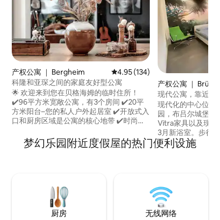
产权公寓 ｜ Bergheim
平均评分 4.95 分（满分 5 分），共
4.95 (134)
科隆和亚琛之间的家庭友好型公寓
产权公寓 ｜ Brühl
🌟 欢迎来到您在贝格海姆的临时住所！
现代公寓，靠近幻
✔️96平方米宽敞公寓，有3个房间 ✔️20平
现代化的中心位置
方米阳台–您的私人户外起居室 ✔️开放式入
园，布吕尔城堡。高品
口和厨房区域是公寓的核心地带 ✔️时尚的
Vitra家具以及现
客厅和用餐区 ✔️两间舒适的卧室，可供您
3月新浴室。步行约
放松身心 ✔️180x200厘米的弹簧床，配备
梦幻乐园附近度假屋的热门便利设施
车、区域火车、超
高品质床垫，让您拥有梦幻般的睡眠。 ✔️
至30分钟可到达科
电动百叶窗，让您舒适放松地度过夜晚 ✔️
分钟。距离幻多奇乐
现代化卫生间，带淋浴设施 ✔️无线网络和2
离卡尔斯巴德1.3
台智能电视，可用于工作和娱乐
各种湖泊和森林。
厨房
无线网络