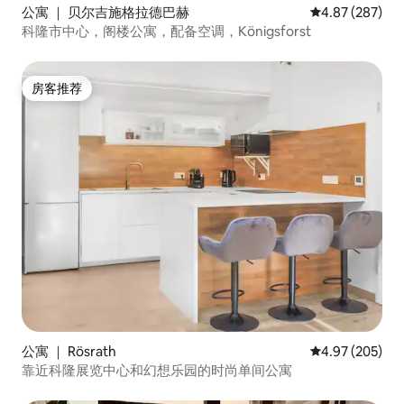
公寓 ｜ 贝尔吉施格拉德巴赫
平均评分 4.87
4.87 (287)
科隆市中心，阁楼公寓，配备空调，Königsforst
房客推荐
房客推荐
公寓 ｜ Rösrath
平均评分 4.97
4.97 (205)
靠近科隆展览中心和幻想乐园的时尚单间公寓