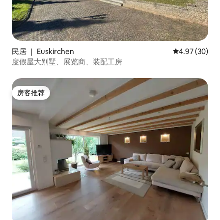
民居 ｜ Euskirchen
平均评分 4.97
4.97 (30)
度假屋大别墅、展览商、装配工房
房客推荐
房客推荐