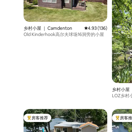
乡村小屋 ｜ Camdenton
平均评分 4.93 分（满分 
4.93 (136)
Old Kinderhook高尔夫球场16洞旁的小屋
乡村小屋 ｜
LOZ乡村
房客推荐
房客
热门「房客推荐」
热门「房