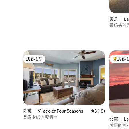
民居 ｜ La
带码头的湖
房客推荐
房客
房客推荐
热门「房
公寓 ｜ Village of Four Seasons
平均评分 5 分（满分 
5 (18)
奥索卡绿洲度假屋
公寓 ｜ La
美丽的奥