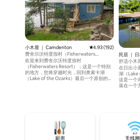
小木屋 ｜ Camdenton
平均评分 4.93 分（满分 
4.93 (192)
费舍尔沃特度假村（Fisherwaters
民居 ｜ 日出
Resort）1号临湖小木屋
欢迎来到费舍尔沃特度假村
ch)
舒适小木屋
（Fisherwaters Resort）；这是一个特别
在日出小屋（
的地方，您将穿越时光，回到奥索卡湖
湖（Lake
（Lake of the Ozarks）最后一个原创的妈
这是一个
妈和爸爸度假村之一。 位于Niangua Arm
落在一个
的10 MM处，您可以在树木茂盛的土地上享
泊，拥有繁
受宁静，欣赏迷人的湖景。1号小屋是一间
游泳梯的
宽敞的单间公寓，最多可容纳6位房客。空
钓鱼或整天
间包括两张标准双人床、厨房、全功能卫
人床+拉伸式沙发 适合观
生间、标准双人沙发床和湖滨门廊。您可
篝火炉 
以在这间手工打造的独一无二的小屋中享
方的道路
受周末或更长的住宿体验。
位。禁止
厨房
无线网