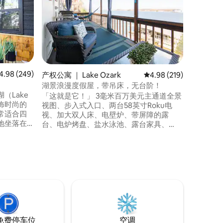
缸！
这座非凡
生间、热
过3000
的海湾游
艇、脚踏船、S
以享用我
球、游戏和
Toads和
均评分 4.98 分（满分 5 分），共 249 条评价
4.98 (249)
产权公寓 ｜ Lake Ozark
平均评分 4.98 分（满分 
4.98 (219)
里有供您
湖景浪漫度假屋，带吊床，无台阶！
们一起放
（Lake
「这就是它！」 3毫米百万美元主通道全景
视图、步入式入口、两台58英寸Roku电
常适合四
视、加大双人床、电壁炉、带屏障的露
地坐落在
台、电炉烤盘、盐水泳池、露台家具、
ks）宁静的湖
Papasan躺椅、Keurig咖啡、400mbps无
 无论您
线网络……还有一张吊床！ 这里是情侣的完
适合家庭
美度假胜地，但也足够小家庭入住……我们
 Oasis
很乐意在Lakescape Romantic Retreat接
想环境。
待您！我们相信我们的公寓符合您的所有
，并带上
要求，您会像我们一样说：「这就是我要
的！」
免费停车位
空调