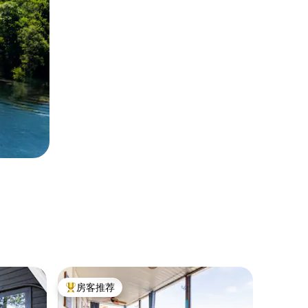
民居 ｜ Gra
房客推荐
房客
热门「房客推荐」
热门「
*哇，豪