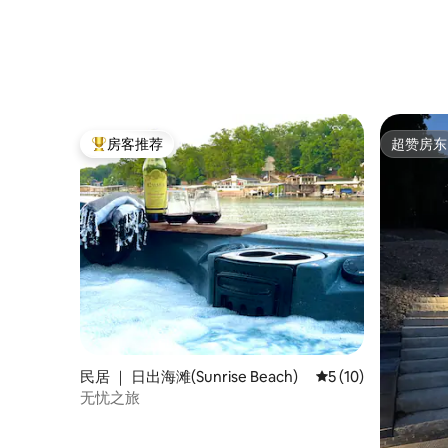
房客推荐
超赞房东
热门「房客推荐」
超赞房东
民居 ｜ 日出海滩(Sunrise Beach)
平均评分 5 分（满分 
5 (10)
无忧之旅