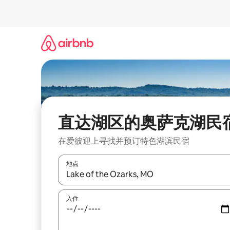
跳
至
内
容
直达湖区的奥萨克湖民
在爱彼迎上寻找并预订特色湖滨民宿
地点
如有搜索结果，请使用上下方向键查看，或通过点
入住