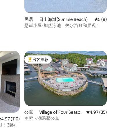
民居 ｜ 日出海滩(Sunrise Beach)
平均评分 5 分（满
5 (8)
悬崖小屋-加热泳池、热水浴缸和景观！
房客推荐
热门「房客推荐」
公寓 ｜ Village of Four Season
平均评分 4.97 分（满分
4.97 (35)
s
奥索卡湖温馨公寓
平均评分 4.97 分（满分 5 分），共 110 条评价
4.97 (110)
！3卧/2