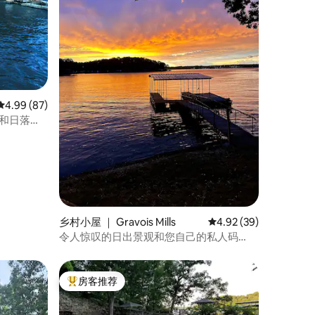
平均评分 4.99 分（满分 5 分），共 87 条评价
4.99 (87)
头和日落景
乡村小屋 ｜ Gravois Mills
平均评分 4.92 分（满分
4.92 (39)
令人惊叹的日出景观和您自己的私人码
头！
房客推荐
热门「房客推荐」