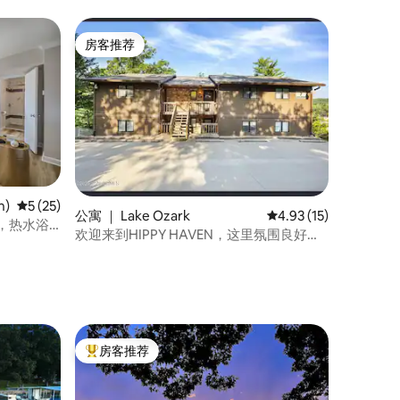
房客推荐
房客推荐
h)
平均评分 5 分（满分 5 分），共 25 条评价
5 (25)
公寓 ｜ Lake Ozark
平均评分 4.93 分（满分
4.93 (15)
泳池，热水浴
欢迎来到HIPPY HAVEN，这里氛围良好，
住宿体验很棒
房客推荐
热门「房客推荐」