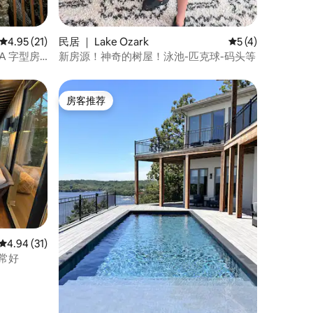
平均评分 4.95 分（满分 5 分），共 21 条评价
4.95 (21)
民居 ｜ Lake Ozark
平均评分 5 分（满
5 (4)
 A 字型房
新房源！神奇的树屋！泳池-匹克球-码头等
房客推荐
房客推荐
平均评分 4.94 分（满分 5 分），共 31 条评价
4.94 (31)
常好