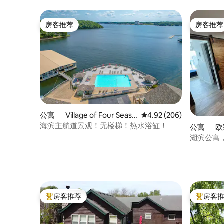
房客推荐
房客推荐
房客推荐
房客推荐
公寓 ｜ Village of Four Seaso
平均评分 4.92 分（满分 
4.92 (206)
ns
海滨主航道景观！无楼梯！热水浴缸！
公寓 ｜ 欧
ch)
湖滨公寓
房客推荐
房客
热门「房客推荐」
热门「房