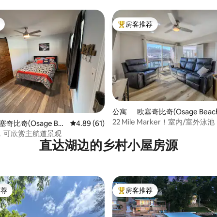
卫，1400英尺
房客推荐
热门「房客推荐」
5 分），共 206 条评价
公寓 ｜ 欧塞奇比奇(Osage Beac
22 Mile Marker！室内/室外
塞奇比奇(Osage Bea
平均评分 4.89 分（满分 5 分），共 61 条评价
4.89 (61)
缸！
，可欣赏主航道景观
直达湖边的乡村小屋房源
推荐
房客推荐
客推荐」
热门「房客推荐」