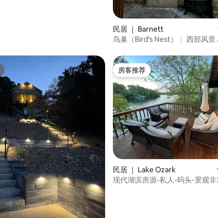
民居 ｜ Barnett
鸟巢（Bird's Nest）： 西部风景
屋，私人码头
房客推荐
房客推荐
民居 ｜ Lake Ozark
现代湖滨房源-私人-码头-景观非
5 分），共 10 条评价