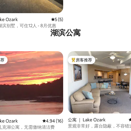
ke Ozark
平均评分 5 分（满分 5 分），共 5 条评价
5 (5)
滨别墅，可住12人 - 8月优惠
湖滨公寓
推荐
房客推荐
客推荐」
热门「房客推荐」
5 分），共 18 条评价
公寓 ｜ Lake Ozark
ke Ozark
平均评分 4.94 分（满分 5 分），共 16 条评价
4.94 (16)
景观非常好，露台隐蔽，不容错过
扎克湖公寓，无需缴纳清洁费