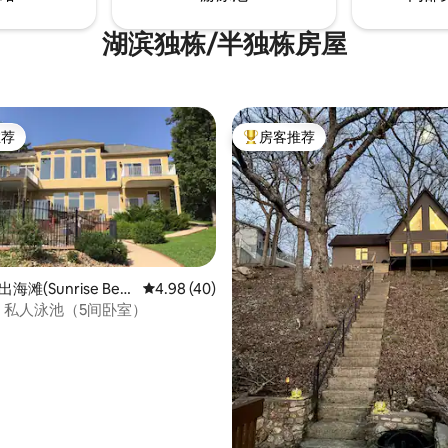
湖滨独栋/半独栋房屋
推荐
房客推荐
客推荐」
热门「房客推荐」
海滩(Sunrise Bea
平均评分 4.98 分（满分 5 分），共 40 条评价
4.98 (40)
- 私人泳池（5间卧室）
 5 分），共 39 条评价