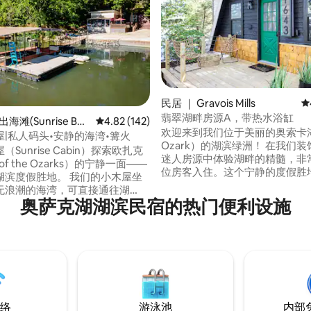
民居 ｜ Gravois Mills
平
5 分），共 192 条评价
翡翠湖畔房源A，带热水浴缸
海滩(Sunrise Bea
平均评分 4.82 分（满分 5 分），共 142 条评价
4.82 (142)
欢迎来到我们位于美丽的奥索卡湖
|私人码头•安静的海湾•篝火
Ozark）的湖滨绿洲！ 在我们装饰时尚的
Sunrise Cabin）探索欧扎克
迷人房源中体验湖畔的精髓，非
 of the Ozarks）的宁静一面——
位房客入住。这个宁静的度假胜
湖滨度假胜地。 我们的小木屋坐
奥索卡湖（Lake of the Ozar
无浪潮的海湾，可直接通往湖
畔，保证您度过一个难忘的假期。
奥萨克湖湖滨民宿的热门便利设施
忙地区找不到的宁静氛围。 带
是想寻找浪漫的度假胜地，还是
🛶私人码头，非常适合日光浴、
入住的度假胜地，我们的Lakefront
漂浮 🛏 1间卧室，配备2米宽双
都能为您提供创造持久回忆的理
星和烤棉花糖的🔥
请充分利用我们的船舶停靠设施
强烈建议驾🚗驶四驱车——有些地
您的船只！
崎岖不平，而且陡峭。 2个停车
拖车。
络
游泳池
内部