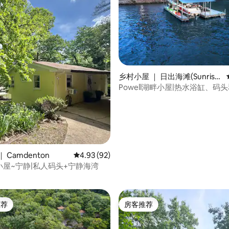
5 分），共 136 条评价
乡村小屋 ｜ 日出海滩(Sunrise
Beach)
Powell湖畔小屋|热水浴缸、码
观|
 Camdenton
平均评分 4.93 分（满分 5 分），共 92 条评价
4.93 (92)
小屋~宁静|私人码头+宁静海湾
推荐
房客推荐
客推荐」
房客推荐