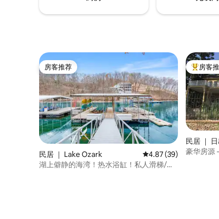
房客推荐
房客
房客推荐
热门「房
民居 ｜ 日出
ch)
豪华房源 
民居 ｜ Lake Ozark
平均评分 4.87 分（满分
4.87 (39)
湖上僻静的海湾！热水浴缸！私人滑梯/码
头！