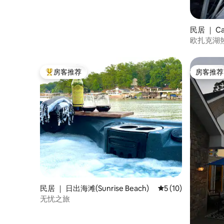
民居 ｜ Ca
欧扎克湖
房客推荐
房客推荐
热门「房客推荐」
房客推荐
民居 ｜ 日出海滩(Sunrise Beach)
平均评分 5 分（满分 
5 (10)
无忧之旅