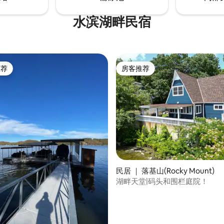
水滨湖畔民宿
推荐
房客推荐
客推荐」
房客推荐
 5 分），共 40 条评价
民居 ｜ 落基山(Rocky Mount)
湖畔天堂|码头和围栏庭院！