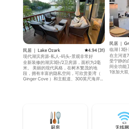
民居 ｜ Grav
临湖 | 3卧 
民居 ｜ Lake Ozark
平均评分 4.94 分（满分
4.94 (31)
在主河道7分
现代湖滨房源-私人-码头-景观非常好
受宁静的白
全新装修的湖滨3卧/2卫房源，面积为2毫
间全功能卫生
米。 美丽的现代风格，在树木繁茂的地
1张加大
段，拥有丰富的隐私空间，可欣赏姜湾（
床 *混凝
Ginger Cove ）和主航道、300英尺海岸
座位 *带
线、带船滑的私人码头、游泳平台。 提供
艇、游泳垫
皮划艇和游泳垫，供您在水中玩耍。 位于
码头，带
马蹄湾公园大道（Horeshoe Bend
*燃气烧烤炉
Parkway）附近，距离巴格内尔大坝
视 *厨房
（Bagnell Dam）和奥赛奇海滩大道
前入住
（Osage Beach Parkway）、餐厅、购物
中心、杂货店等仅5分钟路程，可通过陆路
和水路抵达。
厨房
无线网