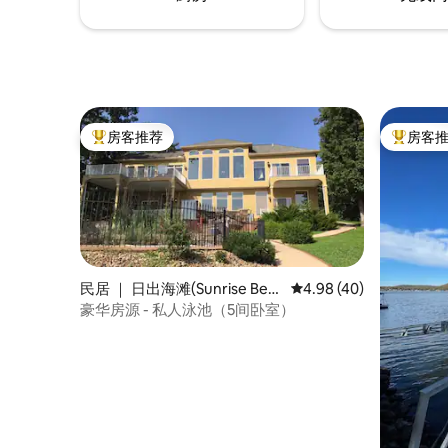
房客推荐
房客
热门「房客推荐」
热门「房
民居 ｜ 日出海滩(Sunrise Bea
平均评分 4.98 分（满分
4.98 (40)
ch)
豪华房源 - 私人泳池（5间卧室）