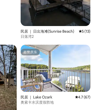
民居 ｜ 日出海滩(Sunrise Beach)
平均评分 5 分（满分
5 (13)
日落湾2
超赞房东
超赞房东
民居 ｜ Lake Ozark
平均评分 4.7 分（满分
4.7 (67)
奥索卡水滨度假胜地