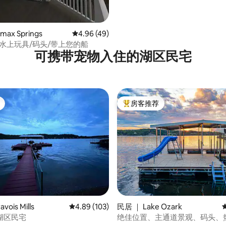
max Springs
平均评分 4.96 分（满分 5 分），共 49 条评价
4.96 (49)
水上玩具/码头/带上您的船
可携带宠物入住的湖区民宅
房客推荐
热门「房客推荐」
5 分），共 32 条评价
ois Mills
平均评分 4.89 分（满分 5 分），共 103 条评价
4.89 (103)
民居 ｜ Lake Ozark
湖区民宅
绝佳位置、主通道景观、码头、