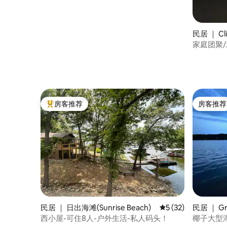
民居 ｜ Cli
家庭团聚/
房客推荐
房客推荐
热门「房客推荐」
房客推荐
民居 ｜ 日出海滩(Sunrise Beach)
平均评分 5 分（满分 
5 (32)
民居 ｜ Grav
西小屋-可住8人-户外生活-私人码头！
椰子大型