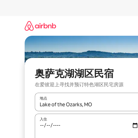
跳
至
内
容
奥萨克湖湖区民宿
在爱彼迎上寻找并预订特色湖区民宅房源
地点
如有搜索结果，请使用上下方向键查看，或通过点
入住