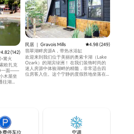
缸！
这座非凡
生间、热
过3000
的海湾游
艇、脚踏船、S
以享用我
球、游戏和
Toads和
民居 ｜ Gravois Mills
平均评分 4.98 分（满分 
4.98 (249)
里有供您
翡翠湖畔房源A，带热水浴缸
平均评分 4.82 分（满分 5 分），共 142 条评价
4.82 (142)
们一起放
欢迎来到我们位于美丽的奥索卡湖（Lake
•篝火
Ozark）的湖滨绿洲！ 在我们装饰时尚的
）探索欧扎克
迷人房源中体验湖畔的精髓，非常适合四
的宁静一面——
位房客入住。这个宁静的度假胜地坐落在
小木屋坐
奥索卡湖（Lake of the Ozarks）宁静的湖
通往湖
畔，保证您度过一个难忘的假期。 无论您
围。 带
是想寻找浪漫的度假胜地，还是适合家庭
日光浴、
入住的度假胜地，我们的Lakefront Oasis
备2米宽双
都能为您提供创造持久回忆的理想环境。
请充分利用我们的船舶停靠设施，并带上
——有些地
您的船只！
2个停车
免费停车位
空调