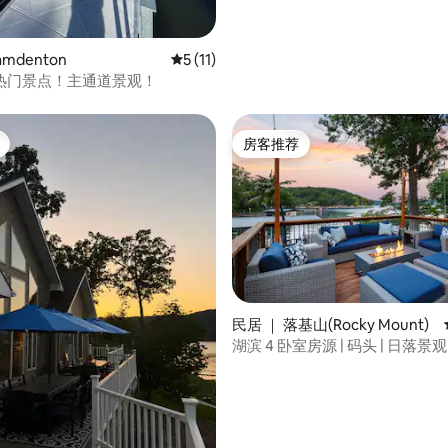
mdenton
平均评分 5 分（满分 5 分），共 11 条评价
5 (11)
热门景点！主通道景观！
房客推荐
房客推荐
民居 ｜ 落基山(Rocky Mount)
湖滨 4 卧室房源 | 码头 | 日落景观 |
人
5 分），共 10 条评价