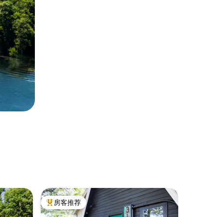
。
民居 ｜ Gra
房客推荐
房客
热门「房客推荐」
热门「
*哇，豪