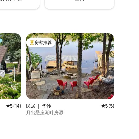
房客推荐
热门「房客推荐」
平均评分 5 分（满分 5 分），共 14 条评价
5 (14)
民居 ｜ 华沙
平均评分 5 分（满
5 (5)
月出悬崖湖畔房源