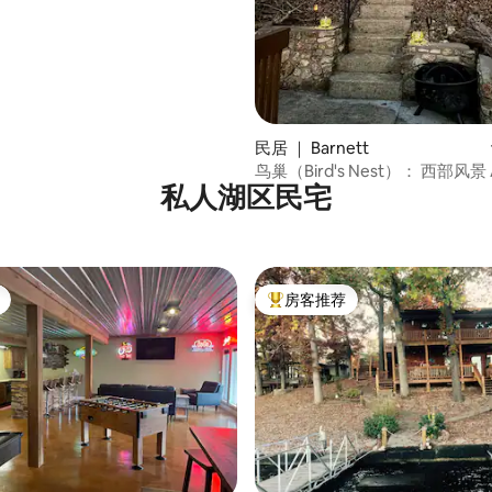
民居 ｜ Barnett
鸟巢（Bird's Nest）： 西部风景
私人湖区民宅
屋，私人码头
房客推荐
热门「房客推荐」