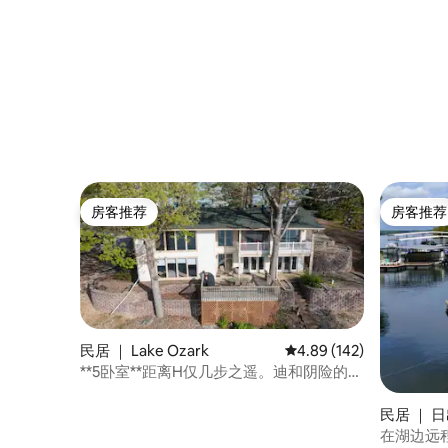
房客推荐
房客推荐
房客推荐
房客推荐
民居 ｜ Lake Ozark
平均评分 4.89 分（满分 
4.89 (142)
**5卧室**距离H仅几步之遥。迪和阴险的鳄
鱼！
民居 ｜ 日出
ch)
在湖边远