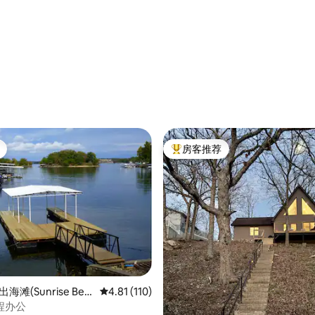
房客推荐
热门「房客推荐」
5 分），共 142 条评价
海滩(Sunrise Bea
平均评分 4.81 分（满分 5 分），共 110 条评价
4.81 (110)
程办公