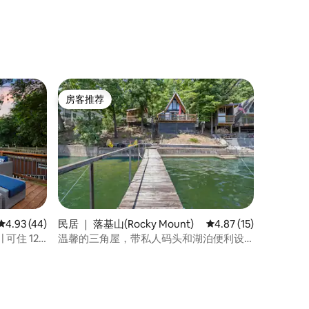
房客推荐
房客推荐
平均评分 4.93 分（满分 5 分），共 44 条评价
4.93 (44)
民居 ｜ 落基山(Rocky Mount)
平均评分 4.87 分（满分
4.87 (15)
 可住 12
温馨的三角屋，带私人码头和湖泊便利设
施5mm