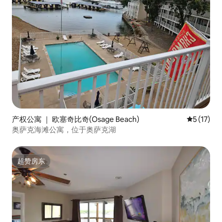
产权公寓 ｜ 欧塞奇比奇(Osage Beach)
平均评分 5
5 (17)
奥萨克海滩公寓，位于奥萨克湖
超赞房东
超赞房东