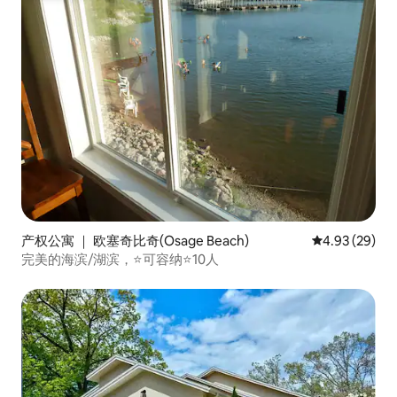
产权公寓 ｜ 欧塞奇比奇(Osage Beach)
平均评分 4.93
4.93 (29)
完美的海滨/湖滨，⭐可容纳⭐10人