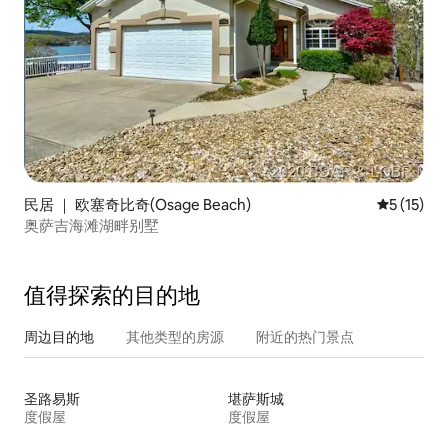
民居 ｜ 欧塞奇比奇(Osage Beach)
平均评分 5
5 (15)
奥萨吉海滩湖畔别墅
值得探索的目的地
周边目的地
其他类型的房源
附近的热门景点
圣路易斯
堪萨斯城
度假屋
度假屋