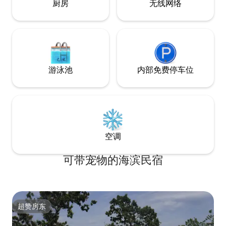
厨房
无线网络
There is not a central AC system
游泳池
内部免费停车位
空调
可带宠物的海滨民宿
超赞房东
超赞房东