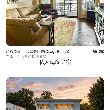
产权公寓 ｜ 欧塞奇比奇(Osage Beach)
平均评分 5
5 (25)
在水上！欣赏辽阔的湖景。
私人海滨民宿