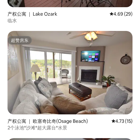
产权公寓 ｜ Lake Ozark
平均评分 4.69
4.69 (29)
临水
超赞房东
超赞房东
产权公寓 ｜ 欧塞奇比奇(Osage Beach)
平均评分 4.7
4.73 (15)
2个泳池*沙滩*超大露台*水景