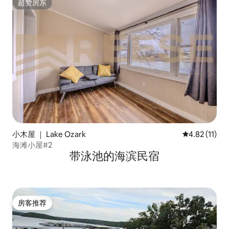
超赞房东
超赞房东
小木屋 ｜ Lake Ozark
平均评分 4.8
4.82 (11)
海滩小屋#2
带泳池的海滨民宿
房客推荐
房客推荐