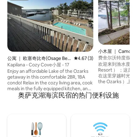
小木屋 ｜ Camden
费舍尔沃特度假村（Fi
公寓 ｜ 欧塞奇比奇(Osage Bea
平均评分 4.67 分（满分 5 分）
4.67 (3)
Resort）2号湖畔
ch)
欢迎来到渔水度假村（ F
Kapilana - Cozy Cove小屋 - 17
Resort ） ；
Enjoy an affordable Lake of the Ozarks
在这里穿越时光，回到
getaway in this comfortable 2BR, 1BA
the Ozarks 
condo! Relax in the cozy living area, cook
格度假村之一。 坐
meals in the fully equipped kitchen, and
处，您可以在树林
奥萨克湖海滨民宿的热门便利设施
enjoy easy access to the community
的湖景。 2号客舱
pool just steps away. Perfect for families,
单间公寓。房源配
couples, fishermen, and budget-
全功能卫生间、标
conscious travelers. Conveniently
门廊。 您可以在
located near boating, restaurants,
享受美好的周末或
shopping, and local attractions. Window
AC in the living room keeps the condo
comfortable throughout your stay.