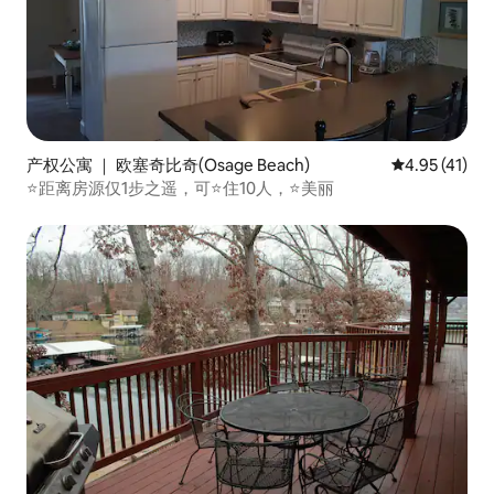
产权公寓 ｜ 欧塞奇比奇(Osage Beach)
平均评分 4.9
4.95 (41)
⭐️距离房源仅1步之遥，可⭐️住10人，⭐️美丽