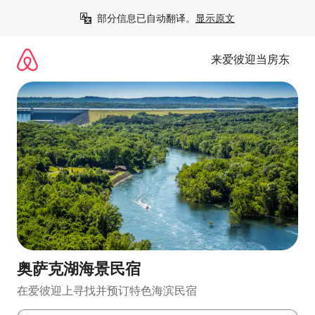
跳
部分信息已自动翻译。
显示原文
至
内
容
来爱彼迎当房东
奥萨克湖海景民宿
在爱彼迎上寻找并预订特色海滨民宿