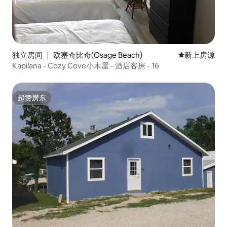
独立房间 ｜ 欧塞奇比奇(Osage Beach)
新房源
新上房源
Kapilana - Cozy Cove小木屋 - 酒店客房 - 16
超赞房东
超赞房东