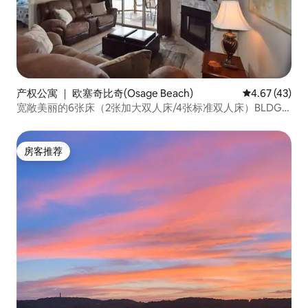
产权公寓 ｜ 欧塞奇比奇(Osage Beach)
平均评分 4.6
4.67 (43)
宽敞美丽的6张床（2张加大双人床/4张标准双人床）BLDG
10
房客推荐
房客推荐