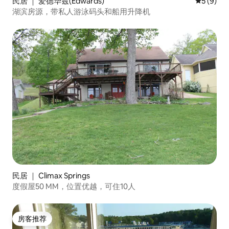
民居 ｜ 爱德华兹(Edwards)
平均评分 
5 (9)
湖滨房源，带私人游泳码头和船用升降机
民居 ｜ Climax Springs
度假屋50 MM，位置优越，可住10人
房客推荐
房客推荐