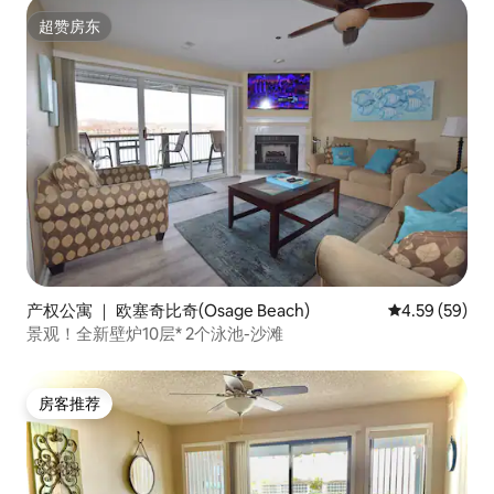
超赞房东
超赞房东
产权公寓 ｜ 欧塞奇比奇(Osage Beach)
平均评分 4.59
4.59 (59)
景观！全新壁炉10层* 2个泳池-沙滩
房客推荐
房客推荐