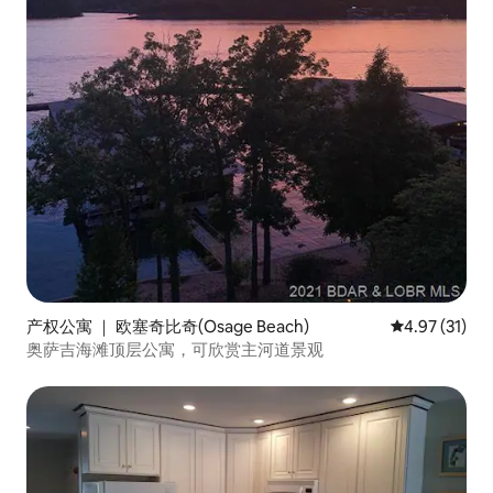
产权公寓 ｜ 欧塞奇比奇(Osage Beach)
平均评分 4.9
4.97 (31)
奥萨吉海滩顶层公寓，可欣赏主河道景观