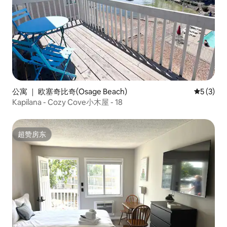
公寓 ｜ 欧塞奇比奇(Osage Beach)
平均评分 
5 (3)
Kapilana - Cozy Cove小木屋 - 18
超赞房东
超赞房东