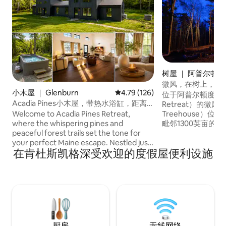
树屋 ｜ 阿普尔顿(Ap
微风，在树上，阿
小木屋 ｜ Glenburn
平均评分 4.79 分（满分 5 分），共
4.79 (126)
位于阿普尔顿度假村（T
Acadia Pines小木屋，带热水浴缸，距离
Retreat）的微风树
市中心 10 分钟车程
Welcome to Acadia Pines Retreat,
Treehouse）
where the whispering pines and
毗邻1300英亩的
peaceful forest trails set the tone for
边是资源保护区Pette
your perfect Maine escape. Nestled just
是一个大型僻静的池塘
在肯杜斯凯格深受欢迎的度假屋便利设施
a short drive from Acadia National Park
浴缸，但房客可以
and the coast, this charming retreat
房。 Appleton 
offers the serenity of the woods with
罗克波特、卡姆登
the comforts of home. * Peaceful,
部海滨小镇不到30
secluded location *Private hot spa
jacuzzi to soak in after a day of hiking
*Outdoor seating and stargazing spots
📍 Centrally located for day trips, lobster
厨房
无线网络