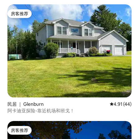
房客推荐
房客推荐
民居 ｜ Glenburn
平均评分 4.9
4.91 (44)
阿卡迪亚探险-靠近机场和班戈！
房客推荐
房客推荐