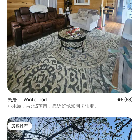
民居 ｜ Winterport
平均评分 5
5 (53)
小木屋，占地5英亩，靠近班戈和阿卡迪亚。
房客推荐
房客推荐