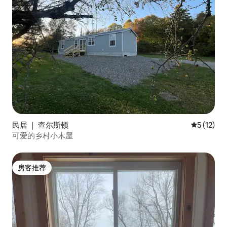
民居 ｜ 查尔斯顿
平均评分 5
5 (12)
可爱的乡村小木屋
房客推荐
房客推荐