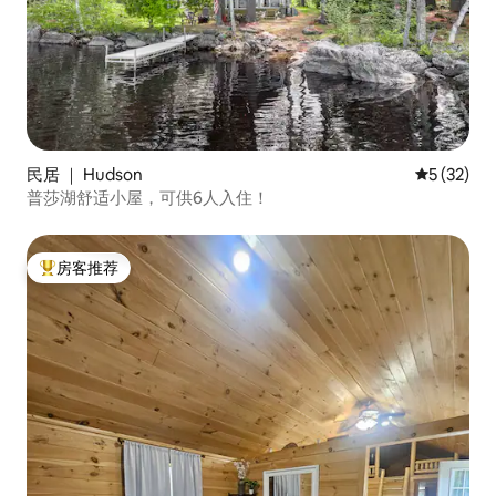
民居 ｜ Hudson
平均评分 5
5 (32)
普莎湖舒适小屋，可供6人入住！
房客推荐
热门「房客推荐」