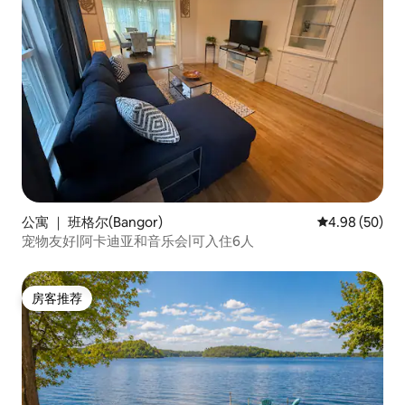
公寓 ｜ 班格尔(Bangor)
平均评分 4.98
4.98 (50)
宠物友好|阿卡迪亚和音乐会|可入住6人
房客推荐
房客推荐