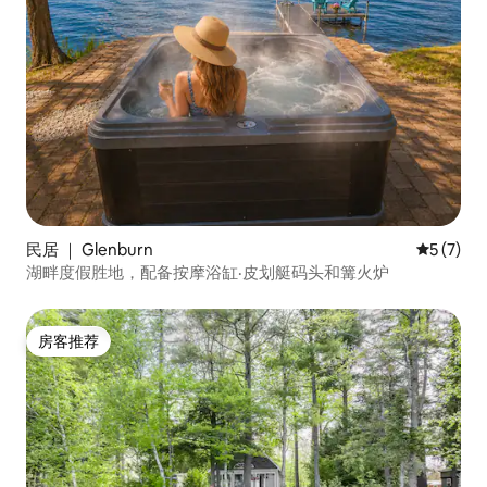
民居 ｜ Glenburn
平均评分 
5 (7)
湖畔度假胜地，配备按摩浴缸·皮划艇码头和篝火炉
房客推荐
房客推荐