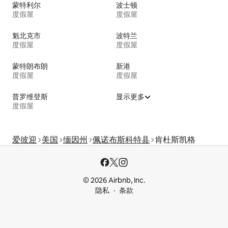
蒙特利尔
波士顿
度假屋
度假屋
魁北克市
波特兰
度假屋
度假屋
蒙特朗布朗
新港
度假屋
度假屋
普罗维登斯
显示更多
度假屋
爱彼迎
美国
缅因州
佩诺布斯科特县
肯杜斯凯格
© 2026 Airbnb, Inc.
隐私
条款