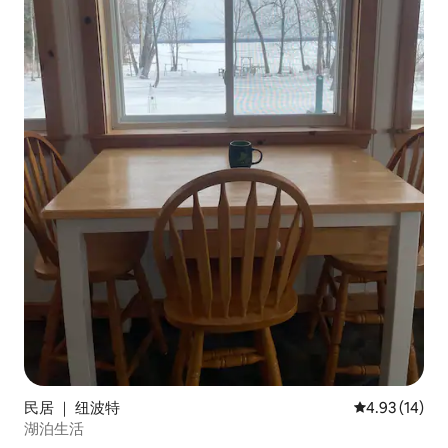
民居 ｜ 纽波特
平均评分 4.9
4.93 (14)
湖泊生活