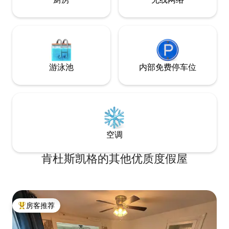
shacks, and scenic drives
游泳池
内部免费停车位
空调
肯杜斯凯格的其他优质度假屋
房客推荐
热门「房客推荐」