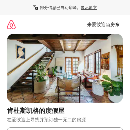
跳
部分信息已自动翻译。
显示原文
至
内
容
来爱彼迎当房东
肯杜斯凯格的度假屋
在爱彼迎上寻找并预订独一无二的房源