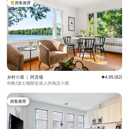
房客推荐
热门「房客推荐」
乡村小屋 ｜ 阿灵顿
平均评分 4.95
4.95 (82)
剑桥/波士顿附近迷人的海滨小屋
房客推荐
房客推荐