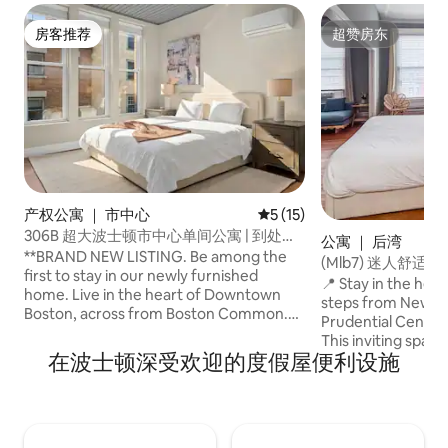
房客推荐
超赞房东
房客推荐
超赞房东
产权公寓 ｜ 市中心
平均评分 5 分（满分 5 分），
5 (15)
306B 超大波士顿市中心单间公寓 | 到处都
公寓 ｜ 后湾
可以步行
**BRAND NEW LISTING. Be among the
(Mlb7) 迷人舒
first to stay in our newly furnished
📍 Stay in the hear
home. Live in the heart of Downtown
steps from Newbur
Boston, across from Boston Common.
Prudential Center
Walk to restaurants, shopping, nightlife,
This inviting space
and many of Boston's most iconic
在波士顿深受欢迎的度假屋便利设施
top hospitals—Ma
attractions. No Uber needed. Just walk.
and Women’s, Bos
Location: This property is located in
prestigious univers
DOWNTOWN BOSTON. The Airbnb map
MIT, BU, and North
pin may not display the exact location,
landmarks such a
and your host will confirm you are aware