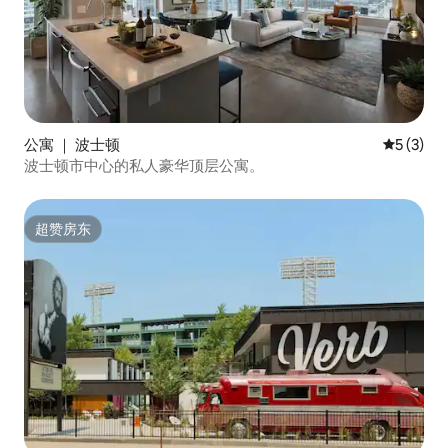
公寓 ｜ 波士顿
平均评分 
5 (3)
波士顿市中心的私人豪华顶层公寓。
超赞房东
超赞房东