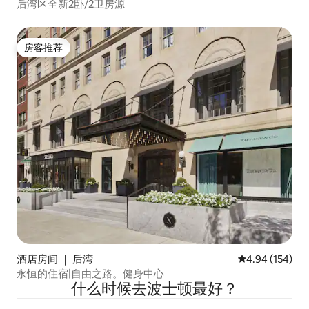
后湾区全新2卧/2卫房源
房客推荐
房客推荐
酒店房间 ｜ 后湾
平均评分 4.94
4.94 (154)
永恒的住宿|自由之路。健身中心
什么时候去波士顿最好？