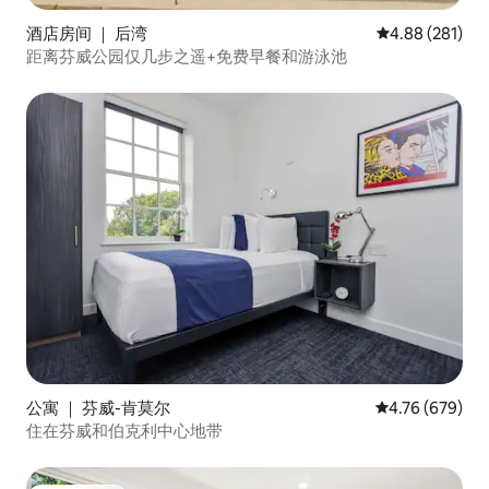
酒店房间 ｜ 后湾
平均评分 4.88
4.88 (281)
距离芬威公园仅几步之遥+免费早餐和游泳池
公寓 ｜ 芬威-肯莫尔
平均评分 4.76
4.76 (679)
住在芬威和伯克利中心地带