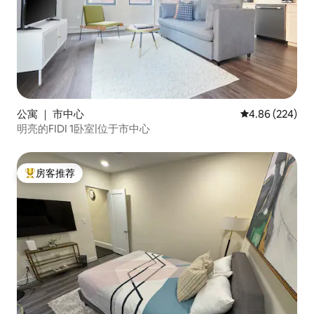
公寓 ｜ 市中心
平均评分 4.86
4.86 (224)
明亮的FIDI 1卧室|位于市中心
房客推荐
热门「房客推荐」