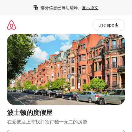
跳
部分信息已自动翻译。
显示原文
至
内
容
Use app
波士顿的度假屋
在爱彼迎上寻找并预订独一无二的房源