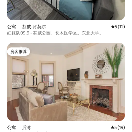
公寓 ｜ 芬威-肯莫尔
平均评分 5
5 (12)
红袜队09.9 - 芬威公园。长木医学区。东北大学。
房客推荐
房客推荐
公寓 ｜ 后湾
平均评分 5
5 (19)