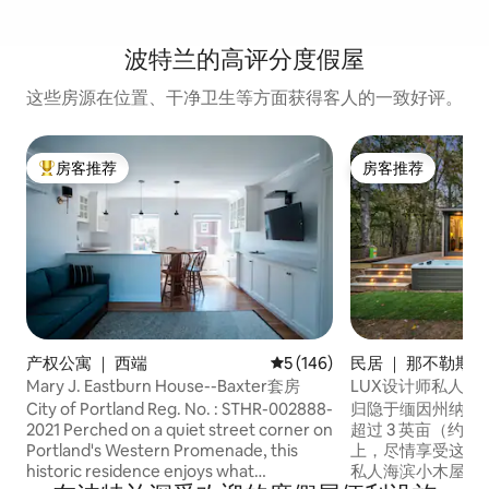
波特兰的高评分度假屋
这些房源在位置、干净卫生等方面获得客人的一致好评。
房客推荐
房客推荐
热门「房客推荐」
房客推荐
产权公寓 ｜ 西端
平均评分 5 分（满分 5 分），共
5 (146)
民居 ｜ 那不勒斯
Mary J. Eastburn House--Baxter套房
LUX设计师私人海
City of Portland Reg. No. : STHR-002888-
归隐于缅因州纳普
2021 Perched on a quiet street corner on
超过 3 英亩（约 
Portland's Western Promenade, this
上，尽情享受这座
historic residence enjoys what
私人海滨小木屋。