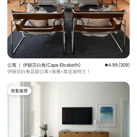
公寓 ｜ 伊丽莎白角(Cape Elizabeth)
平均评分 4.99
4.99 (309)
伊丽莎白角花园公寓+海滩+靠近波特兰！
房客推荐
房客推荐