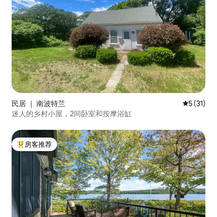
民居 ｜ 南波特兰
平均评分 5
5 (31)
迷人的乡村小屋，2间卧室和按摩浴缸
房客推荐
热门「房客推荐」