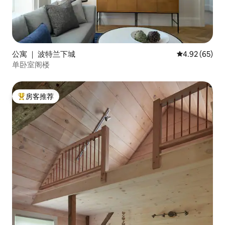
公寓 ｜ 波特兰下城
平均评分 4.92
4.92 (65)
单卧室阁楼
房客推荐
热门「房客推荐」