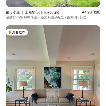
袖珍小屋 ｜ 士嘉堡(Scarborough)
平均评分 4.98
4.98 (128)
温馨的小型乡村小屋 • 距波特兰9英里 • 距海滩6英里
房客推荐
热门「房客推荐」