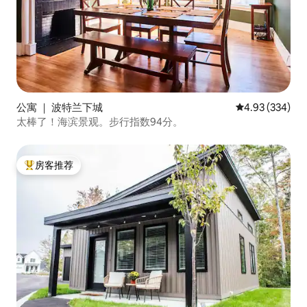
公寓 ｜ 波特兰下城
平均评分 4.93
4.93 (334)
太棒了！海滨景观。步行指数94分。
房客推荐
热门「房客推荐」