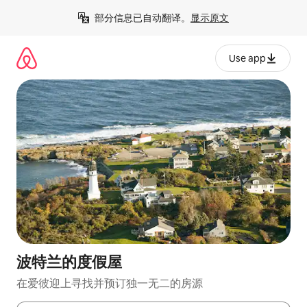
跳
部分信息已自动翻译。
显示原文
至
内
容
Use app
波特兰的度假屋
在爱彼迎上寻找并预订独一无二的房源