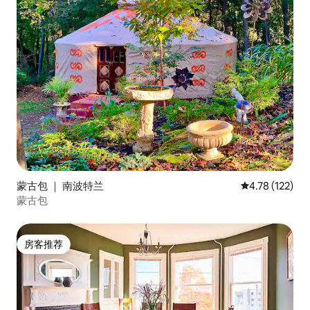
蒙古包 ｜ 南波特兰
平均评分 4.78
4.78 (122)
蒙古包
房客推荐
房客推荐