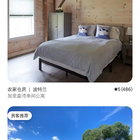
农家仓房 ｜ 波特兰
平均评分 5 
5 (486)
加里森湾单间公寓
房客推荐
房客推荐