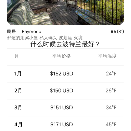
民居 ｜ Raymond
平均评分 5
5 (31)
舒适的湖滨小屋-私人码头-皮划艇-火坑
什么时候去波特兰最好？
月
平均价格
平均温度
1月
$152 USD
24°F
2月
$150 USD
26°F
3月
$151 USD
34°F
4月
$171 USD
45°F