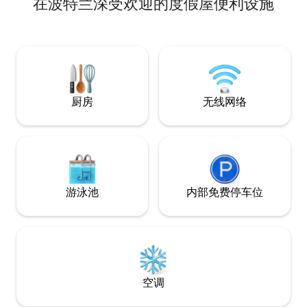
在波特兰深受欢迎的度假屋便利设施
Longfellow called the "rarefied air of this
提供完全的隐私，
little town by the sea," spectacular
头可直接通往塞巴戈
sunsets, and commanding views of the
Lake），距离州
White Mountains. Built in 1891, the Mary
全年开放的热水浴
J. Eastburn House now offers 3 private
或透明壁炉旁放松
and exclusive guest suites for those who
备加热地板和带观
enjoy the grandeur of the past, updated
间。 配备空调，
with the luxuries and technology of the
的宁静度假胜地—
厨房
无线网络
present.
游泳池
内部免费停车位
空调