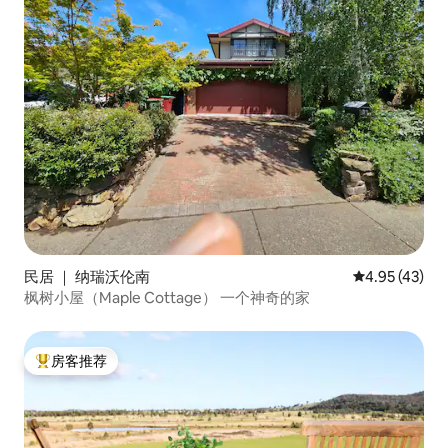
民居 ｜ 纳瑞沃伦南
平均评分 4.9
4.95 (43)
枫树小屋（Maple Cottage） 一个神奇的家
房客推荐
热门「房客推荐」