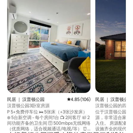
民居 ｜ 汉普顿公园
平均评分 4.85 分（满分 5 分），共
4.85 (106)
民居 ｜ 汉普顿公园
汉普顿公园3卧室房源
汉普顿公园的四卧
P️ 5+免费停车位 🛌 5张床（+3张沙发床）
位于汉普顿公园的
❄️ 5台新空调 - 每个房间1台 📺 2间客厅 🛀 2
源，非常适合家庭和
间功能齐备的卫生间 🛜 500mbps无线网络
入住。 房源配备 4
（优质网络，适合视频通话/电视/等） ⏰
设施齐全的现代化