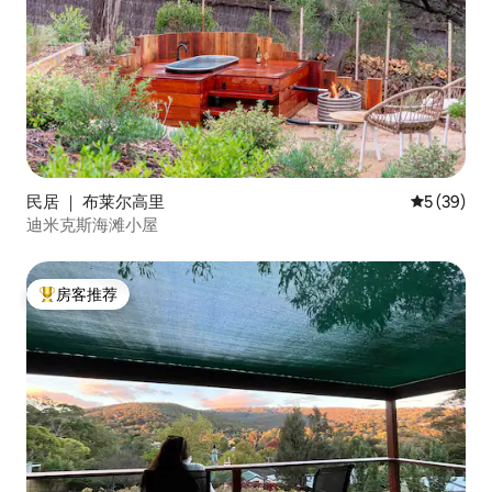
民居 ｜ 布莱尔高里
平均评分 5
5 (39)
迪米克斯海滩小屋
房客推荐
热门「房客推荐」