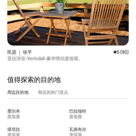
民居 ｜ 埃平
平均评分 5
5 (90)
亚拉河谷-Yerindah 豪华情侣度假屋。
值得探索的目的地
周边目的地
附近的热门景点
墨尔本
巴拉瑞特
度假屋
度假屋
堪培拉
瓦南布尔
度假屋
度假屋