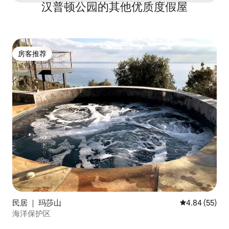
汉普顿公园的其他优质度假屋
房客推荐
房客推荐
民居 ｜ 玛莎山
平均评分 4.84
4.84 (55)
海洋保护区