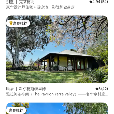
别墅 ｜ 克莱德北
平均评分 4.94
4.94 (54)
豪华设计师住宅 + 游泳池、影院和健身房
房客推荐
热门「房客推荐」
民居 ｜ 科尔德斯特里姆
平均评分 5
5 (42)
雅拉河谷亭阁（The Pavilion Yarra Valley）——奢华乡村度
假胜地
房客推荐
房客推荐