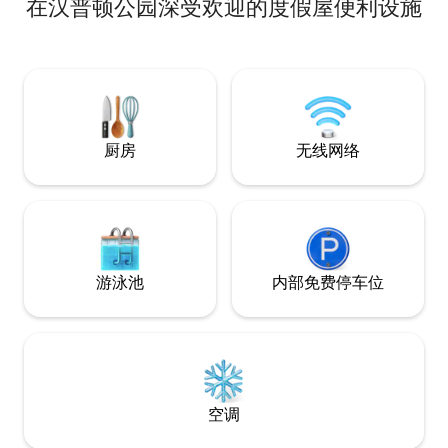
在汉普顿公园深受欢迎的度假屋便利设施
欢迎临时预订的房客！ ✨ 房源禁止携带宠
调以及 500Mbp
物、吸烟和穿鞋。 🛣️ 距离高速公路
寓所在的服务道路
M420/M1 7分钟车程。 🛒 距离各大购物中
边停车位，距离 Casey
心（Westfield Fountain Gate、Casey
Fountain Gate
Central、Lynbrook、Hampton Park购物
此外，7 分钟内即可轻
中心）5-10分钟车程 🧻 🧴提供基本用品，
高速公路。 舒适
包括毛巾。 严禁举办派对
所。
厨房
无线网络
游泳池
内部免费停车位
空调