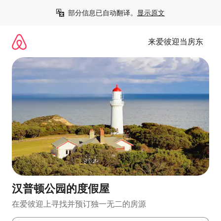
跳
部分信息已自动翻译。
显示原文
至
内
容
来爱彼迎当房东
汉普顿公园的度假屋
在爱彼迎上寻找并预订独一无二的房源