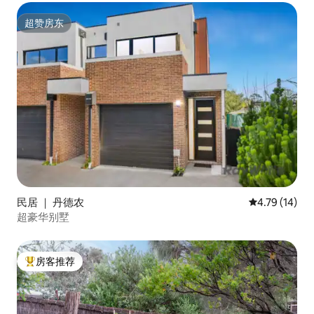
超赞房东
超赞房东
民居 ｜ 丹德农
平均评分 4.7
4.79 (14)
超豪华别墅
房客推荐
热门「房客推荐」