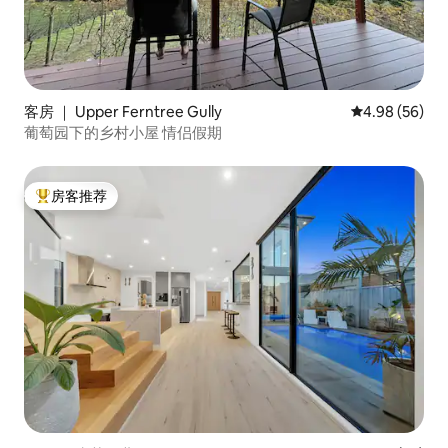
客房 ｜ Upper Ferntree Gully
平均评分 4.98
4.98 (56)
葡萄园下的乡村小屋 情侣假期
房客推荐
热门「房客推荐」