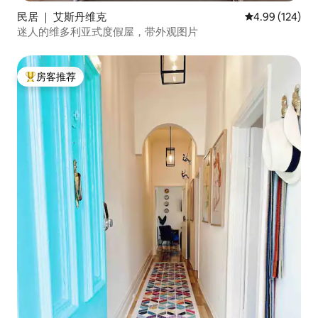
民居 ｜ 艾斯丹维克
平均评分 4.99
4.99 (124)
迷人的维多利亚式度假屋，带外观图片
房客推荐
热门「房客推荐」