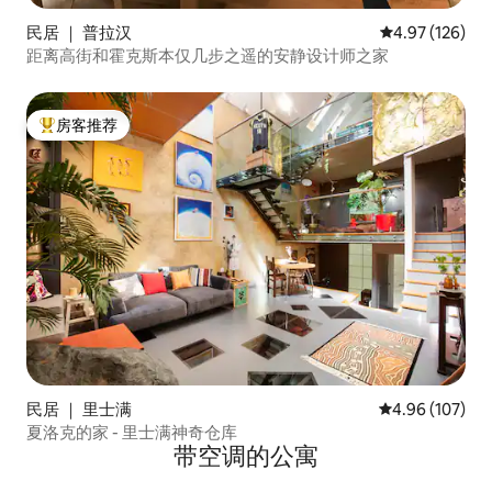
民居 ｜ 普拉汉
平均评分 4.97
4.97 (126)
距离高街和霍克斯本仅几步之遥的安静设计师之家
房客推荐
热门「房客推荐」
民居 ｜ 里士满
平均评分 4.96
4.96 (107)
夏洛克的家 - 里士满神奇仓库
带空调的公寓