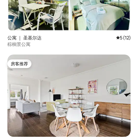
公寓 ｜ 圣基尔达
平均评分 5
5 (12)
棕榈景公寓
房客推荐
房客推荐