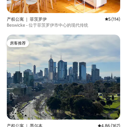
产权公寓 ｜ 菲茨罗伊
平均评分 5 
5 (114)
Beswicke - 位于菲茨罗伊市中心的现代传统
房客推荐
房客推荐
产权公寓 ｜ 墨尔本
平均评分 4.86
4.86 (167)