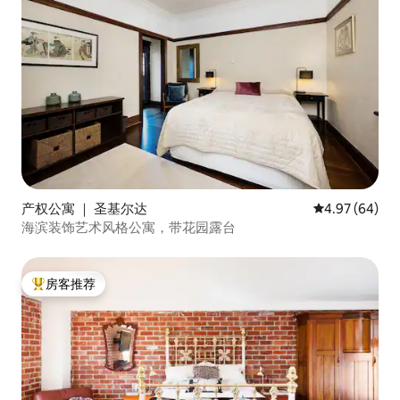
产权公寓 ｜ 圣基尔达
平均评分 4.97
4.97 (64)
海滨装饰艺术风格公寓，带花园露台
房客推荐
热门「房客推荐」