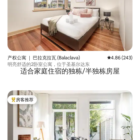
产权公寓 ｜ 巴拉克拉瓦 (Balaclava)
平均评分 4.86
4.86 (243)
明亮舒适的2卧室公寓，位于圣基尔达东
适合家庭住宿的独栋/半独栋房屋
房客推荐
热门「房客推荐」