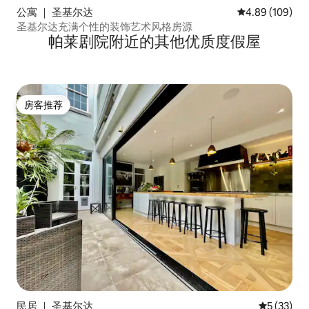
公寓 ｜ 圣基尔达
平均评分 4.89
4.89 (109)
圣基尔达充满个性的装饰艺术风格房源
帕莱剧院附近的其他优质度假屋
房客推荐
房客推荐
民居 ｜ 圣基尔达
平均评分 5
5 (33)