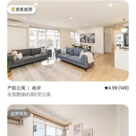
房客推荐
热门「房客推荐」
产权公寓 ｜ 南岸
平均评分 4.99
4.99 (149)
全面翻修的3卧室公寓
超赞房东
超赞房东