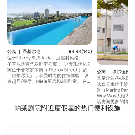
公寓 ｜ 圣基尔达
平均评分 4.93 分（满分 5 分），共
4.93 (140)
位于Fitzroy St, Stkilda，度假村风格。
圣基尔达豪华双卧室公寓： 这套现代化公
寓位于菲茨罗伊街（ Fitzroy Street ）的
公寓 ｜ 埃尔伍德
「巴黎尽头」，享受时尚的住宿体验，设
圣基尔达/埃尔伍德水景
有起居/餐厅、Miele厨房和2间卧室。 在阳
这套公寓位于埃尔伍
台上放松身心，在20米屋顶无边泳池中游
道（Marine Pa
泳，享受公共户外空间。 地理位置优越，
Woy Woy大楼
位于阿尔伯特公园湖（ Albert Park Lake
店房间更多的情侣
）对面，靠近咖啡馆、圣基尔达海滩（ St
帕莱剧院附近度假屋的热门便利设施
总在变化。 享受靠近
Kilda Beach ）、月神公园（ Luna Park
Street和Elwood
Park ）和中央商务区。提供1个停车位。还
Village。 靠近城
有房客停车位。 我还提供提前入住和延迟
假游客或商务旅行
退房服务。
场所，而不是城市