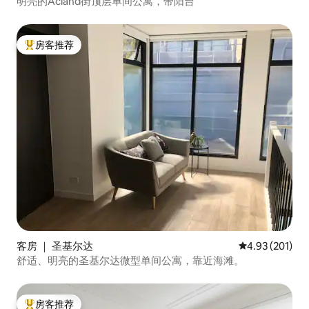
明亮的Acland街顶层单间公寓，带阳台
房客推荐
热门「房客推荐」
客房 ｜ 圣基尔达
平均评分 4.93
4.93 (201)
舒适、明亮的圣基尔达微型单间公寓，靠近海滩。
房客推荐