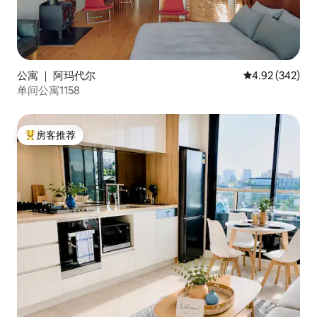
公寓 ｜ 阿玛代尔
平均评分 4.92
4.92 (342)
单间公寓1158
房客推荐
热门「房客推荐」