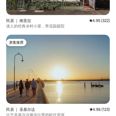
民居 ｜ 南亚拉
平均评分 4.95
4.95 (322)
迷人的经典乡村小屋，带花园庭院
房客推荐
房客推荐
民居 ｜ 圣基尔达
平均评分 4.96
4.96 (123)
位于圣基尔达最佳位置的时代房源