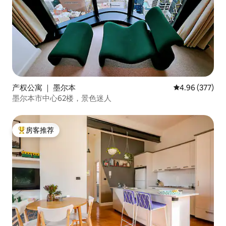
产权公寓 ｜ 墨尔本
平均评分 4.96
4.96 (377)
墨尔本市中心62楼，景色迷人
房客推荐
热门「房客推荐」