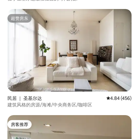
超赞房东
超赞房东
民居 ｜ 圣基尔达
平均评分 4.84
4.84 (456)
建筑风格的房源/海滩/中央商务区/咖啡区
房客推荐
房客推荐