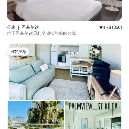
公寓 ｜ 圣基尔达
平均评分 4.78
4.78 (356)
位于圣基尔达贝利辛顿街的单间公寓
房客推荐
房客推荐