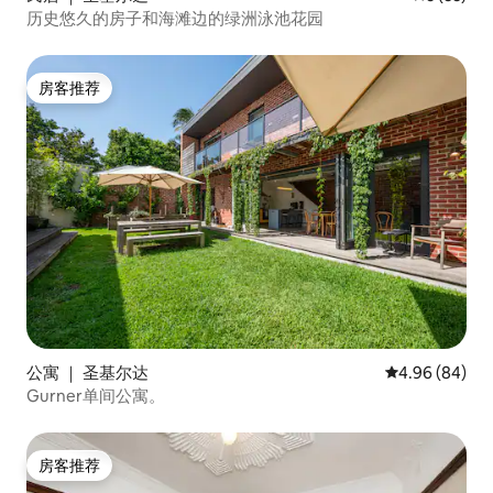
历史悠久的房子和海滩边的绿洲泳池花园
房客推荐
房客推荐
公寓 ｜ 圣基尔达
平均评分 4.96
4.96 (84)
Gurner单间公寓。
房客推荐
房客推荐