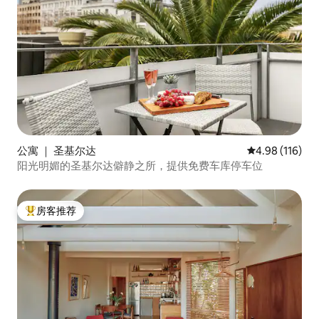
公寓 ｜ 圣基尔达
平均评分 4.98
4.98 (116)
阳光明媚的圣基尔达僻静之所，提供免费车库停车位
房客推荐
热门「房客推荐」