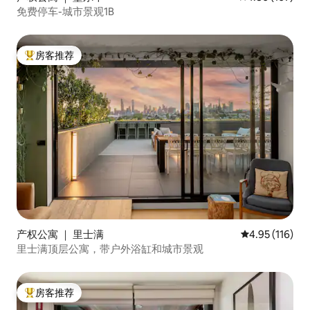
免费停车-城市景观1B
房客推荐
热门「房客推荐」
产权公寓 ｜ 里士满
平均评分 4.95
4.95 (116)
里士满顶层公寓，带户外浴缸和城市景观
房客推荐
热门「房客推荐」