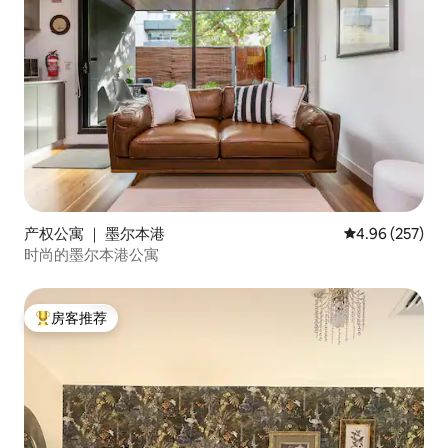
产权公寓 ｜ 墨尔本港
平均评分 4.96
4.96 (257)
时尚的墨尔本港公寓
房客推荐
热门「房客推荐」