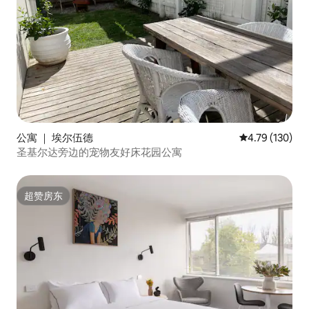
公寓 ｜ 埃尔伍德
平均评分 4.79
4.79 (130)
圣基尔达旁边的宠物友好床花园公寓
超赞房东
超赞房东