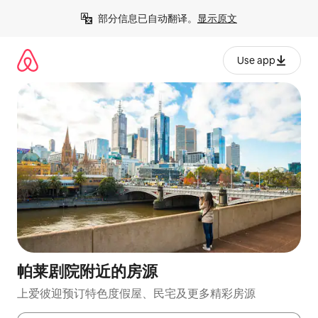
跳
部分信息已自动翻译。
显示原文
至
内
容
Use app
帕莱剧院附近的房源
上爱彼迎预订特色度假屋、民宅及更多精彩房源