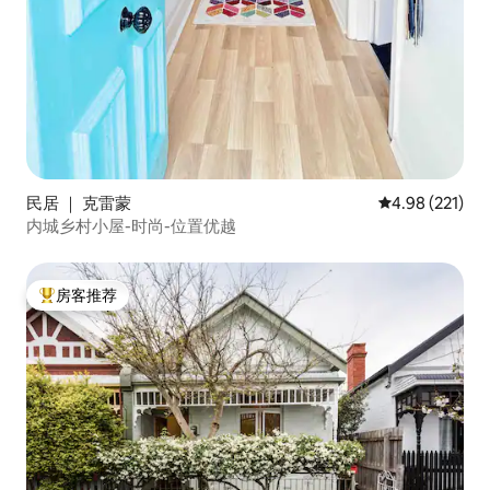
民居 ｜ 克雷蒙
平均评分 4.98
4.98 (221)
内城乡村小屋-时尚-位置优越
房客推荐
热门「房客推荐」