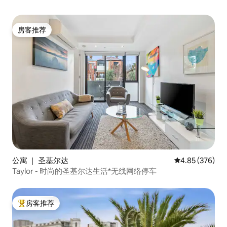
房客推荐
房客推荐
公寓 ｜ 圣基尔达
平均评分 4.85
4.85 (376)
Taylor - 时尚的圣基尔达生活*无线网络停车
房客推荐
热门「房客推荐」