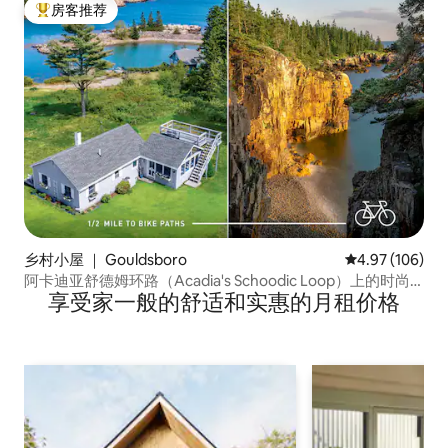
房客推荐
热门「房客推荐」
乡村小屋 ｜ Gouldsboro
平均评分 4.97
4.97 (106)
阿卡迪亚舒德姆环路（Acadia's Schoodic Loop）上的时尚
享受家一般的舒适和实惠的月租价格
海景房源