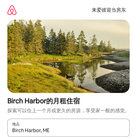
跳
至
来爱彼迎当房东
内
容
Birch Harbor的月租住宿
探索可以住上一个月或更久的房源，享受家一般的感觉。
地点
如有搜索结果，请使用上下方向键查看，或通过点击或滑动手势浏