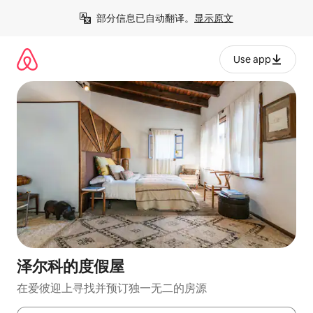
跳
部分信息已自动翻译。
显示原文
至
内
容
Use app
泽尔科的度假屋
在爱彼迎上寻找并预订独一无二的房源