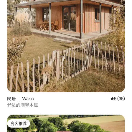
民居 ｜ Warin
平均评分 5
5 (35)
舒适的湖畔木屋
房客推荐
房客推荐