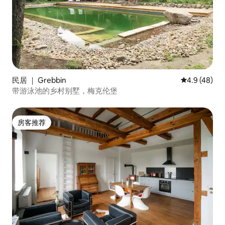
民居 ｜ Grebbin
平均评分 4.9
4.9 (48)
带游泳池的乡村别墅，梅克伦堡
房客推荐
房客推荐