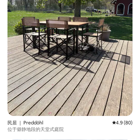
民居 ｜ Preddöhl
平均评分 4.9
4.9 (80)
位于僻静地段的天堂式庭院