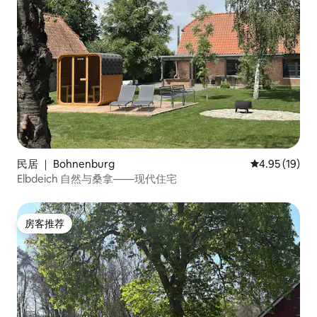
民居 ｜ Bohnenburg
平均评分 4.9
4.95 (19)
Elbdeich 自然与桑拿——现代住宅
房客推荐
房客推荐