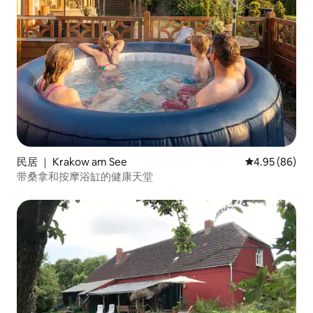
民居 ｜ Krakow am See
平均评分 4.95
4.95 (86)
带桑拿和按摩浴缸的健康天堂