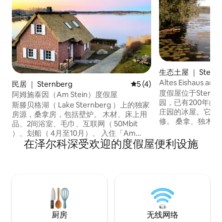
生态土屋 ｜ Sternb
Altes Eishaus 
民居 ｜ Sternberg
平均评分 5 分（满分 5 分）
5 (4)
Kanu、SUP、Boo
度假屋位于Sternber
阿姆施泰因（Am Stein）度假屋
园，已有200年的
斯滕贝格湖（ Lake Sternberg ）上的独家
庄园的冰屋。它于2
房源，桑拿房，包括壁炉。 木材、床上用
修。 桑拿、独木舟、划艇、立式桨板以及
品、2间浴室、毛巾、互联网（ 50Mbit
乒乓球桌和羽毛球
）、划船（ 4月至10月）、 入住「Am
（ Groß Rade
在泽尔科深受欢迎的度假屋便利设施
Stein」度假屋，我们为您提供独一无二的
馆，有度假计划和两家餐厅
度假屋，地理位置优越，位于斯特恩贝格
头或船上钓鱼或游泳。 前往波
湖（ Lake Sternberg ） ，给您留下深刻印
Schwerin以及Wis
象。 这栋装潢精美的房子最多可入住5人。
里。
二楼有两间舒适的卧室，采用温暖的色彩
「夏末」设计
厨房
无线网络