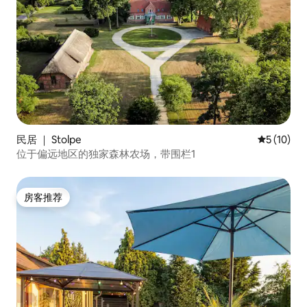
民居 ｜ Stolpe
平均评分 5
5 (10)
位于偏远地区的独家森林农场，带围栏1
房客推荐
房客推荐