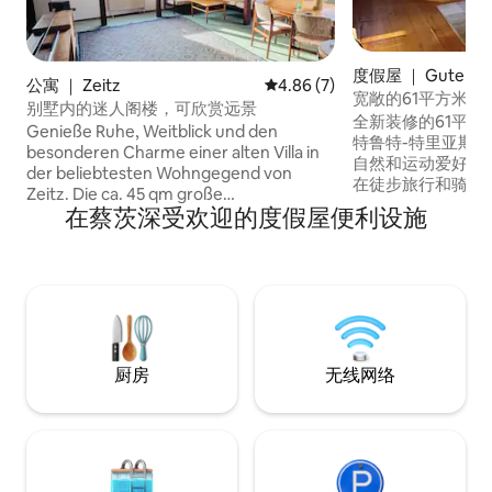
度假屋 ｜ Gutenbo
公寓 ｜ Zeitz
平均评分 4.86 分（满分 5 分）
4.86 (7)
宽敞的61平方米公
别墅内的迷人阁楼，可欣赏远景
全新装修的61平方
Genieße Ruhe, Weitblick und den
特鲁特-特里亚斯
besonderen Charme einer alten Villa in
自然和运动爱好者
der beliebtesten Wohngegend von
在徒步旅行和骑自
Zeitz. Die ca. 45 qm große
暖的季节里，您可
在蔡茨深受欢迎的度假屋便利设施
Dachgeschosswohnung bietet alles, was
（Weiße Elst
du für einen erholsamen Aufenthalt
景。无论是独自冒
brauchst – liebevoll eingerichtet, hell
否有孩子），每个
und gemütlich, mit einem wunderbaren
堂”中感受到宾至如
Blick über die Dächer der Stadt.
桑拿浴室随时为您
厨房
无线网络