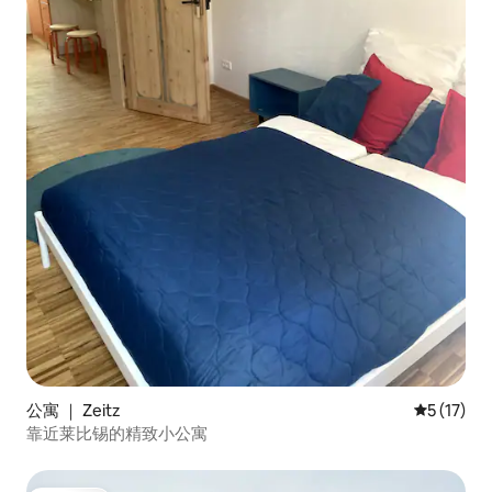
公寓 ｜ Zeitz
平均评分 5
5 (17)
靠近莱比锡的精致小公寓