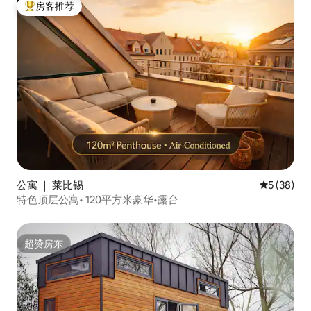
房客推荐
热门「房客推荐」
公寓 ｜ 莱比锡
平均评分 5
5 (38)
特色顶层公寓• 120平方米豪华•露台
超赞房东
超赞房东