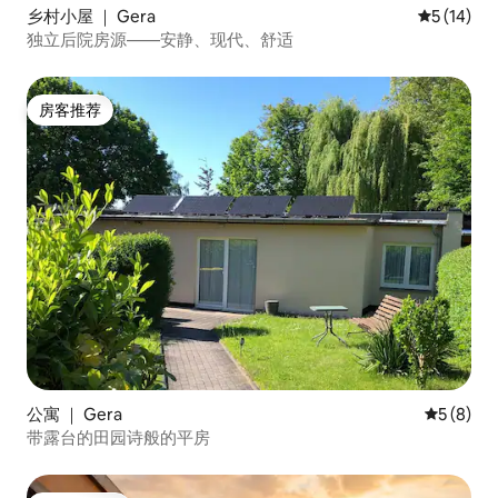
乡村小屋 ｜ Gera
平均评分 5
5 (14)
独立后院房源——安静、现代、舒适
房客推荐
房客推荐
公寓 ｜ Gera
平均评分 
5 (8)
带露台的田园诗般的平房