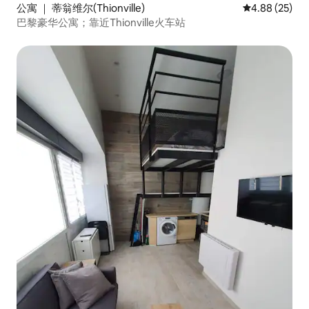
公寓 ｜ 蒂翁维尔(Thionville)
平均评分 4.88
4.88 (25)
巴黎豪华公寓；靠近Thionville火车站