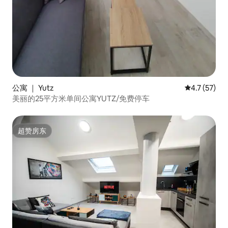
公寓 ｜ Yutz
平均评分 4.
4.7 (57)
美丽的25平方米单间公寓YUTZ/免费停车
超赞房东
超赞房东