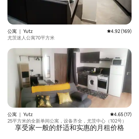
公寓 ｜ Yutz
平均评分 4.92
4.92 (169)
尤茨迷人公寓70平方米
公寓 ｜ Yutz
平均评分 4.6
4.65 (17)
25平方米的全新单间公寓，设备齐全，尤茨中心（102号）
享受家一般的舒适和实惠的月租价格