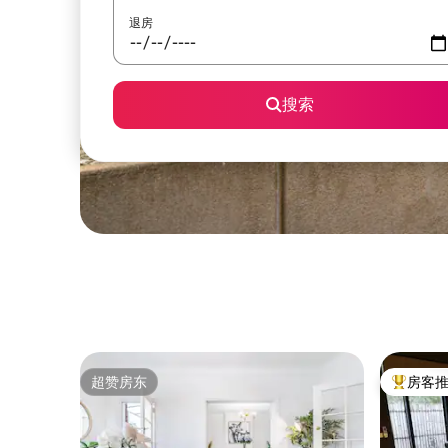
退房
搜索
超赞房东
房客
超赞房东
热门「房