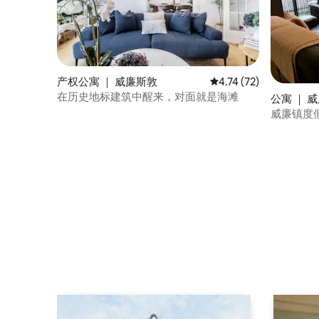
产权公寓 ｜ 威廉斯敦
平均评分 4.74 分（满分
4.74 (72)
在历史地标建筑中醒来，对面就是海滩
公寓 ｜ 
威廉镇度