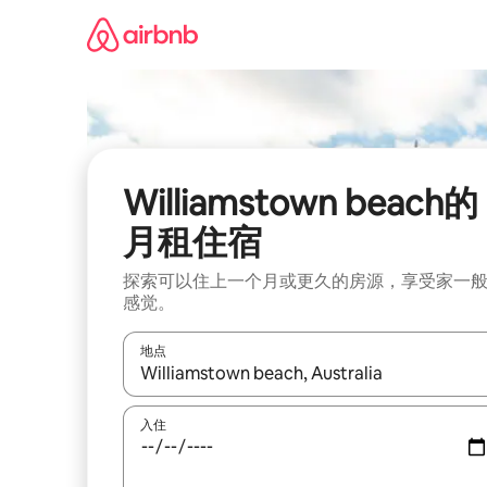
跳
至
内
容
Williamstown beach的
月租住宿
探索可以住上一个月或更久的房源，享受家一
感觉。
地点
如有搜索结果，请使用上下方向键查看，或通过点
入住