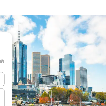
般的
击或滑动手势浏览。