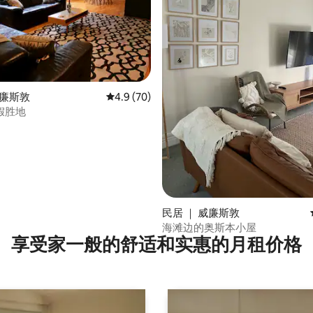
 5 分），共 72 条评价
威廉斯敦
平均评分 4.9 分（满分 5 分），共 70 条评价
4.9 (70)
假胜地
民居 ｜ 威廉斯敦
海滩边的奥斯本小屋
享受家一般的舒适和实惠的月租价格