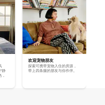
欢迎宠物朋友
风
探索可携带宠物入住的房源，
宁静
带上四条腿的朋友与你作伴。
色，