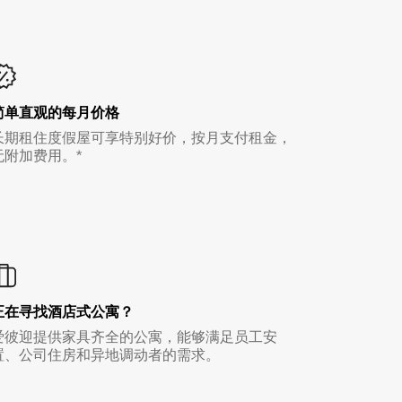
简单直观的每月价格
长期租住度假屋可享特别好价，按月支付租金，
无附加费用。*
正在寻找酒店式公寓？
爱彼迎提供家具齐全的公寓，能够满足员工安
置、公司住房和异地调动者的需求。