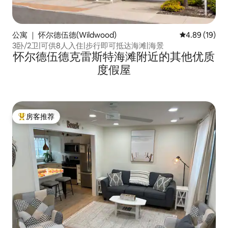
公寓 ｜ 怀尔德伍德(Wildwood)
平均评分 4.8
4.89 (19)
3卧/2卫|可供8人入住|步行即可抵达海滩|海景
怀尔德伍德克雷斯特海滩附近的其他优质
度假屋
房客推荐
热门「房客推荐」