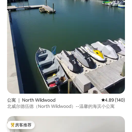
公寓 ｜ North Wildwood
平均评分 4.89
4.89 (140)
北威尔德伍德（North Wildwood）--温馨的海滨小公寓
房客推荐
热门「房客推荐」