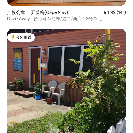
产权公寓 ｜ 开普梅(Cape May)
平均评分 4.99
4.99 (141)
Daze Away - 步行可至海滩/港口/商店！3号单元
房客推荐
热门「房客推荐」