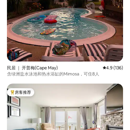
民居 ｜ 开普梅(Cape May)
平均评分 4.9
4.9 (136)
含绿洲盐水泳池和热水浴缸的Mimosa，可住8人
房客推荐
热门「房客推荐」