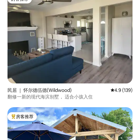
房客推荐
民居 ｜ 怀尔德伍德(Wildwood)
平均评分 4.9
4.9 (139)
翻修一新的现代海滨别墅， 适合小孩入住
房客推荐
热门「房客推荐」