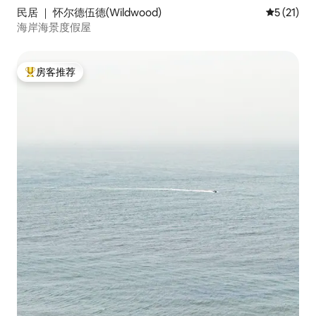
民居 ｜ 怀尔德伍德(Wildwood)
平均评分 5
5 (21)
海岸海景度假屋
房客推荐
热门「房客推荐」