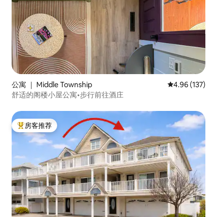
公寓 ｜ Middle Township
平均评分 4.96
4.96 (137)
舒适的阁楼小屋公寓•步行前往酒庄
房客推荐
热门「房客推荐」