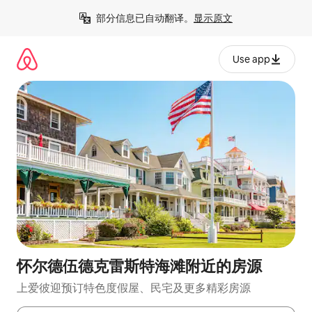
跳
部分信息已自动翻译。
显示原文
至
内
容
Use app
怀尔德伍德克雷斯特海滩附近的房源
上爱彼迎预订特色度假屋、民宅及更多精彩房源