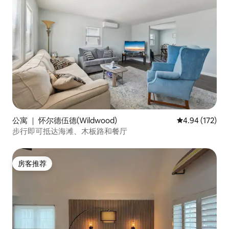
公寓 ｜ 怀尔德伍德(Wildwood)
平均评分 4.94
4.94 (172)
步行即可抵达海滩、木板路和餐厅
房客推荐
房客推荐