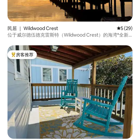
民居 ｜ Wildwood Crest
平均评分 5
5 (29)
位于威尔德伍德克雷斯特（Wildwood Crest）的海湾*全新*
4卧室
房客推荐
热门「房客推荐」