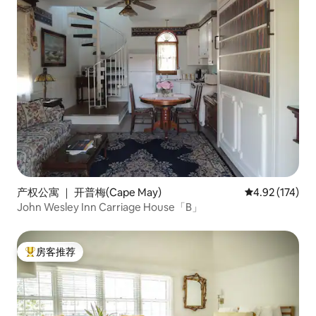
产权公寓 ｜ 开普梅(Cape May)
平均评分 4.92
4.92 (174)
John Wesley Inn Carriage House「B」
房客推荐
热门「房客推荐」