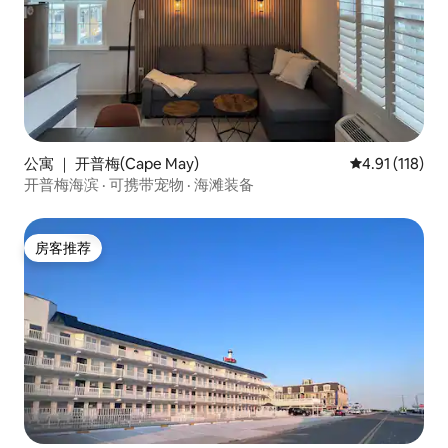
公寓 ｜ 开普梅(Cape May)
平均评分 4.91
4.91 (118)
开普梅海滨 · 可携带宠物 · 海滩装备
房客推荐
房客推荐