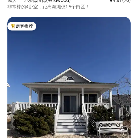
民居 ｜ 怀尔德伍德(Wildwood)
平均评分 4.9
4.91 (70)
非常棒的4卧室，距离海滩仅1.5个街区！
房客推荐
热门「房客推荐」