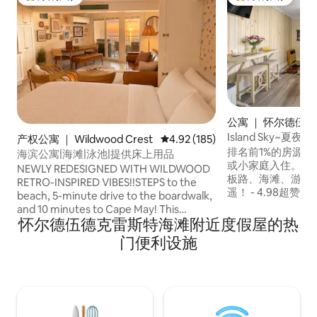
热门「房客推荐」
热门「房客推荐」
公寓 ｜ 怀尔德伍德(
d)
Island Sky~夏
产权公寓 ｜ Wildwood Crest
平均评分 4.92 分（满分 5 分），共
4.92 (185)
Boards、海滩
排名前1%的房源
海滨公寓|海滩|泳池|提供床上用品
或小家庭入住。 
NEWLY REDESIGNED WITH WILDWOOD
板路、海滩、游乐
RETRO-INSPIRED VIBES!!STEPS to the
遥！ - 4.98超
beach, 5-minute drive to the boardwalk,
之遥 -街对面有电动
and 10 minutes to Cape May! This
无线网络 -现代小厨
怀尔德伍德克雷斯特海滩附近度假屋的热
thoughtfully redesigned studio condo
外休息区 -自助入住 舒适的单间公寓，
now features a nostalgic Wildwood
门便利设施
供4人入住，配有
retro-inspired design blended with
间和小厨房。 使用
modern comforts. With sleeping for 4 (1
心。 房客对房源
NEW queen Murphy bed & 1 NEW
施赞不绝口。 热
sleeper sofa), it's perfect for couples or
立即点击“查看可订
small families looking for a stylish
oceanfront getaway. Enjoy breathtaking