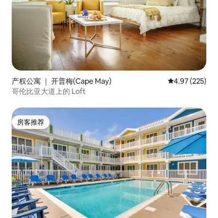
产权公寓 ｜ 开普梅(Cape May)
平均评分 4.97
4.97 (225)
哥伦比亚大道上的 Loft
房客推荐
房客推荐