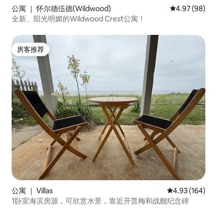
公寓 ｜ 怀尔德伍德(Wildwood)
平均评分 4.97
4.97 (98)
全新、阳光明媚的Wildwood Crest公寓！
房客推荐
房客推荐
公寓 ｜ Villas
平均评分 4.93
4.93 (164)
1卧室海滨房源，可欣赏水景，靠近开普梅和战舰纪念碑