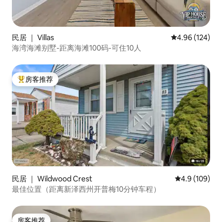
民居 ｜ Villas
平均评分 4.96
4.96 (124)
海湾海滩别墅-距离海滩100码-可住10人
房客推荐
热门「房客推荐」
民居 ｜ Wildwood Crest
平均评分 4.9
4.9 (109)
最佳位置（距离新泽西州开普梅10分钟车程）
房客推荐