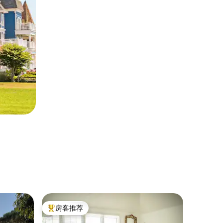
袖珍小屋 ｜
房客推荐
房客
热门「房客推荐」
热门「
热水浴缸