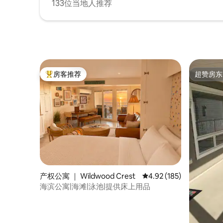
133位当地人推荐
房客推荐
超赞房东
热门「房客推荐」
超赞房东
产权公寓 ｜ Wildwood Crest
平均评分 4.92 分（满分 
4.92 (185)
海滨公寓|海滩|泳池|提供床上用品