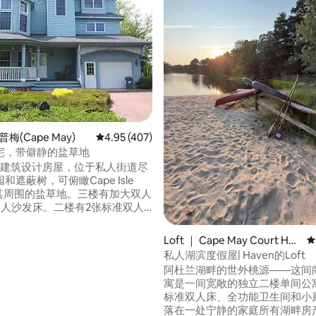
5 分），共 141 条评价
普梅(Cape May)
平均评分 4.95 分（满分 5 分），共 407 条评价
4.95 (407)
宅，带僻静的盐草地
层建筑设计房屋，位于私人街道尽
和遮蔽树，可俯瞰Cape Isle
及其周围的盐草地。三楼有加大双人
双人沙发床。二楼有2张标准双人
单人床。壁炉（燃气）、5个露台
阳篷）、5G I-net、50英寸智能
Loft ｜ Cape May Court Hou
平
etflix）+ 4-5辆车的停车位。
se
私人湖滨度假屋| Haven的Loft
空调、石英台面和电器。距离海
阿杜兰湖畔的世外桃源——这间
街区。距离市中心购物中心5个街
寓是一间宽敞的独立二楼单间公
Lucky Bones/Lobster
标准双人床、全功能卫生间和小
）5个街区。
落在一处宁静的家庭所有湖畔房