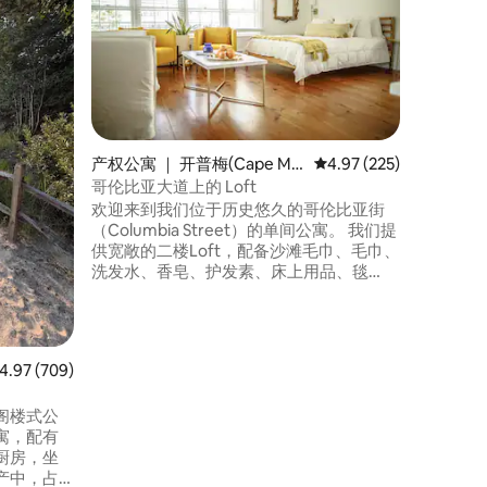
Coastal 
欢迎来到
广场（The
间豪华1
入住都是
私人热水
子，并可
复古街机
房、办公
产权公寓 ｜ 开普梅(Cape Ma
平均评分 4.97 分（满分 
4.97 (225)
的海湾海
y)
哥伦比亚大道上的 Loft
生林车程
欢迎来到我们位于历史悠久的哥伦比亚街
假胜地！
（Columbia Street）的单间公寓。 我们提
供宽敞的二楼Loft，配备沙滩毛巾、毛巾、
洗发水、香皂、护发素、床上用品、毯
子、2辆自行车、2把沙滩椅、雨伞。 位于
中心地段，距离海滩2个街区，位于所有购
物和餐饮场所的中心。 我们希望您能来，
放下行李，放松身心。 这是情侣度假屋，
均评分 4.97 分（满分 5 分），共 709 条评价
4.97 (709)
是放松身心的好去处，很“安静”。我们要求
房客尊重这个空间。街边停车。
阁楼式公
寓，配有
厨房，坐
产中，占