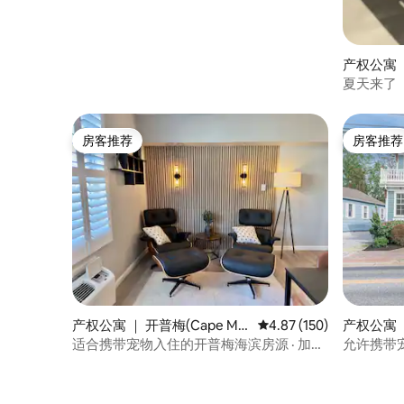
产权公寓 ｜
wood)
夏天来了（
房客推荐
房客推荐
房客推荐
房客推荐
产权公寓 ｜ 开普梅(Cape Ma
平均评分 4.87 分（满分 
4.87 (150)
产权公寓 ｜
y)
y)
适合携带宠物入住的开普梅海滨房源 · 加大
允许携带
双人床
可抵达商