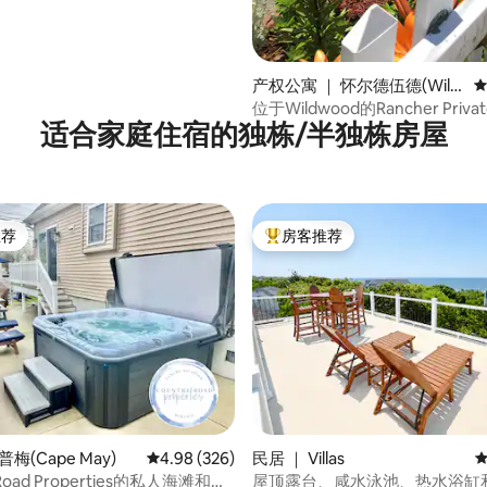
产权公寓 ｜ 怀尔德伍德(Wild
平
wood)
位于Wildwood的Rancher Privat
适合家庭住宿的独栋/半独栋房屋
Relaxing 2卧室。
推荐
房客推荐
客推荐」
热门「房客推荐」
5 分），共 110 条评价
普梅(Cape May)
平均评分 4.98 分（满分 5 分），共 326 条评价
4.98 (326)
民居 ｜ Villas
平
 Road Properties的私人海滩和热
屋顶露台、咸水泳池、热水浴缸