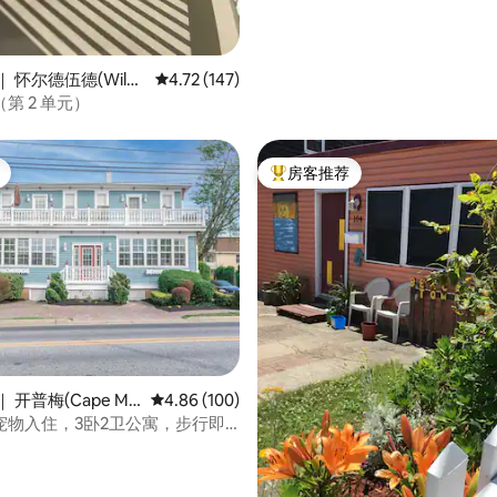
 怀尔德伍德(Wild
平均评分 4.72 分（满分 5 分），共 147 条评价
4.72 (147)
第 2 单元）
房客推荐
热门「房客推荐」
5 分），共 150 条评价
 开普梅(Cape Ma
平均评分 4.86 分（满分 5 分），共 100 条评价
4.86 (100)
宠物入住，3卧2卫公寓，步行即
场和海滩