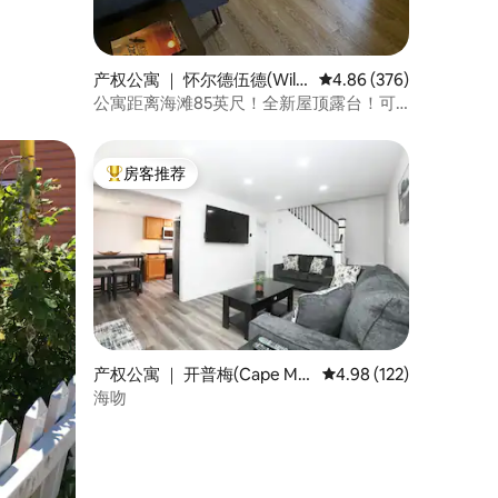
产权公寓 ｜ 怀尔德伍德(Wild
平均评分 4.86 分（满分 
4.86 (376)
wood)
公寓距离海滩85英尺！全新屋顶露台！可
住8人！
房客推荐
热门「房客推荐」
产权公寓 ｜ 开普梅(Cape Ma
平均评分 4.98 分（满分 
4.98 (122)
y)
海吻