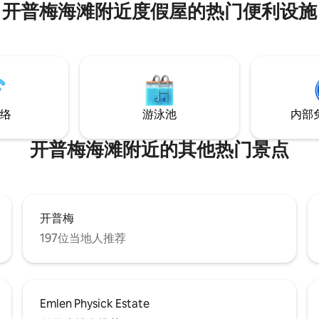
开普梅海滩附近度假屋的热门便利设施
地 40 英亩，距离斯通港（Stone 
和开普梅（Cape May）仅几分
可以在私人日落露天平台上欣赏
景和森林景观，大窗户让自然光
个空间，房源附近有远足小径、
级自行车道和一片清澈的湖泊，
费水上运动设备。
络
游泳池
内部
开普梅海滩附近的其他热门景点
开普梅
197位当地人推荐
Emlen Physick Estate