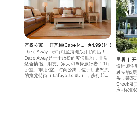
产权公寓 ｜ 开普梅(Cape Ma
平均评分 4.99 分（满分 
4.99 (141)
y)
Daze Away - 步行可至海滩/港口/商店！3
号单元
Daze Away是一个放松的度假胜地，非常
民居 ｜ 开
适合情侣、朋友、家人和单身旅行者！ 1间
设计师住
卧室、1间卧室、时尚公寓，位于历史悠久
独特的3
的拉斐特街（ Lafayette St. ） ，步行即可
头，带花园
抵达海滩、港口、华盛顿街购物中心（
Creek
Washington St. Mall ）和开普梅（ 在门廊
床+标准
上享用鸡尾酒，在院子里烧烤，无需担心
床+2张
将椅子拖到海滩上，并提供沙滩盒！ 提供
（2个带遮
床上用品、停车位、洗衣机/烘干机、智能
电视（包括N
电视和沙滩椅，让您的住宿体验轻松愉
全新中央
快！ 放松身心，探索周边 - 尽情放松！
滩约8个
区。距离港口（
House