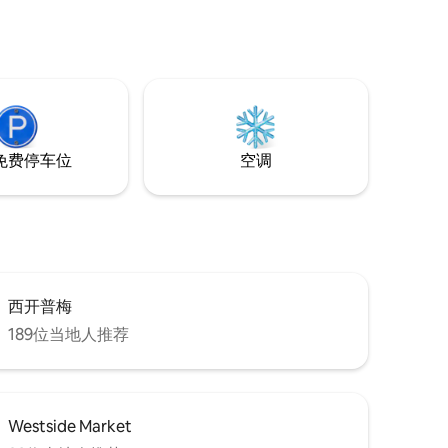
Harbor）
钟车程。 您
广阔的湖
线充溢整
吊床、县
并提供免
免费停车位
空调
西开普梅
189位当地人推荐
Westside Market