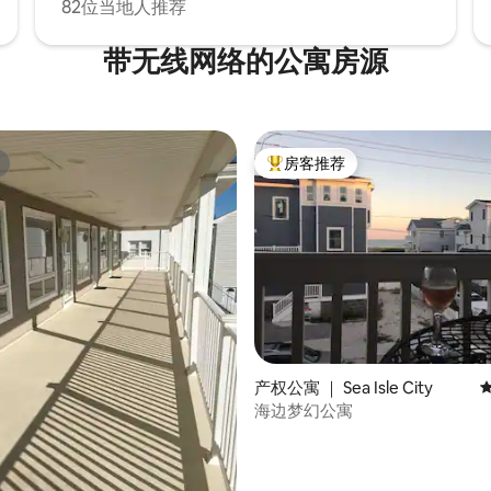
82位当地人推荐
带无线网络的公寓房源
房客推荐
热门「房客推荐」
5 分），共 185 条评价
产权公寓 ｜ Sea Isle City
海边梦幻公寓