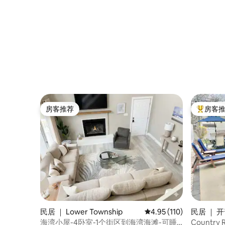
房客推荐
房客
房客推荐
热门「房
民居 ｜ Lower Township
平均评分 4.95 分（满分 
4.95 (110)
民居 ｜ 开
海湾小屋-4卧室-1个街区到海湾海滩-可睡
Country