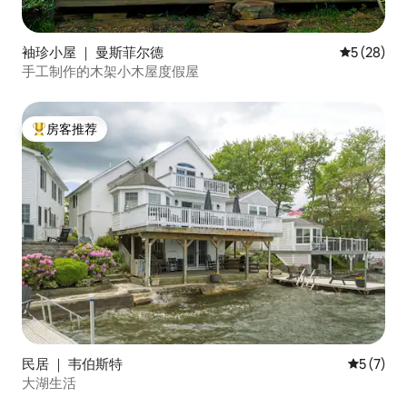
袖珍小屋 ｜ 曼斯菲尔德
平均评分 5
5 (28)
手工制作的木架小木屋度假屋
房客推荐
热门「房客推荐」
民居 ｜ 韦伯斯特
平均评分 
5 (7)
大湖生活