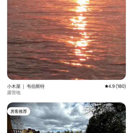
小木屋 ｜ 韦伯斯特
平均评分 4.9
4.9 (180)
露营地
房客推荐
房客推荐