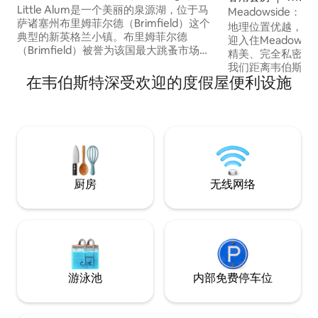
的欢乐小屋
Little Alum是一个美丽的泉源湖，位于马
Meadowside
萨诸塞州布里姆菲尔德（Brimfield）这个
丰富
地理位置优越，物
典型的新英格兰小镇。布里姆菲尔德
迎入住Meadowside！ 您将入住
（Brimfield）被誉为该国最大跳蚤市场的
精美、完全私密的6
所在地。小阿拉姆（Little Alum）因其原
我们距离韦伯斯特湖（W
始水质而被视为马萨诸塞州最干净的湖泊
在韦伯斯特深受欢迎的度假屋便利设施
四分之一英里，开
之一。这栋迷人的小屋是一栋单层房源，
点！ 您可以带上您的船，因为我们的停车
紧邻高速公路和斯特布里奇
场大小的车道上有
（Sturbridge）市中心，靠近20号公路，
车！房间最多可入
距离布里姆菲尔德（Brimfield）市中心和
人床，1.5个卫生
古董展/跳蚤市场仅几分钟路程。部分水
前廊和花园用餐！
景，步行即可抵达水边。
就在Meadowside
厨房
无线网络
游泳池
内部免费停车位