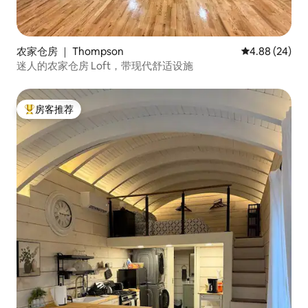
农家仓房 ｜ Thompson
平均评分 4.88
4.88 (24)
迷人的农家仓房 Loft，带现代舒适设施
房客推荐
热门「房客推荐」