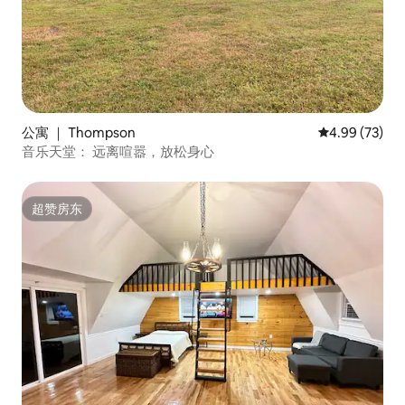
公寓 ｜ Thompson
平均评分 4.99
4.99 (73)
音乐天堂： 远离喧嚣，放松身心
超赞房东
超赞房东