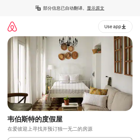
跳
部分信息已自动翻译。
显示原文
至
内
容
Use app
韦伯斯特的度假屋
在爱彼迎上寻找并预订独一无二的房源