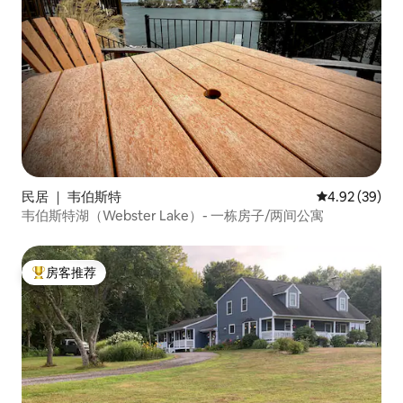
民居 ｜ 韦伯斯特
平均评分 4.92
4.92 (39)
韦伯斯特湖（Webster Lake）- 一栋房子/两间公寓
房客推荐
热门「房客推荐」