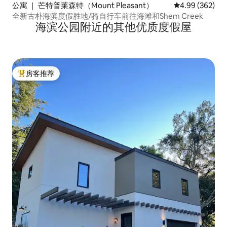
公寓 ｜ 芒特普莱森特（Mount Pleasant）
平均评分 4.99
4.99 (362)
全新古朴海滨度假胜地/骑自行车前往海滩和Shem Creek
海滨公园附近的其他优质度假屋
房客推荐
热门「房客推荐」