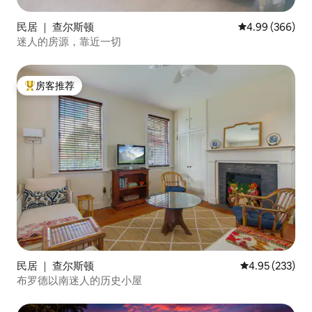
民居 ｜ 查尔斯顿
平均评分 4.99
4.99 (366)
迷人的房源，靠近一切
房客推荐
热门「房客推荐」
民居 ｜ 查尔斯顿
平均评分 4.95
4.95 (233)
布罗德以南迷人的历史小屋