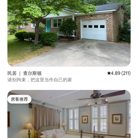
民居 ｜ 查尔斯顿
平均评分 4.89
4.89 (211)
请别拘束，把这里当作自己的家
房客推荐
房客推荐