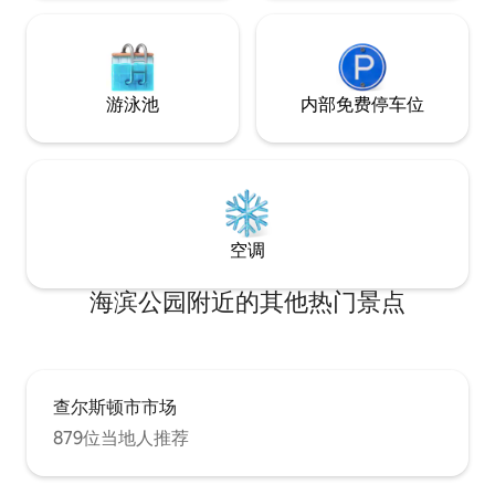
床上用品是埃及棉，毛巾是毛绒的！ 客房
非常舒适和干净！ 有一个私人照明景观庭
院，配有桌椅和查尔斯顿长凳。 房客可以
使用整套房子和带桌椅的私人景观和照明
庭院。房源提供2个停车位。 我不住在房源
游泳池
内部免费停车位
内，但如有需要，可以随时为您提供服
务。 房源距离查尔斯顿市中心的主要购物
和餐饮中心国王街约300英尺。房源位于
King Street和Calhoun Street交叉口附
近。前往马里恩广场（Marion Square）、
盖拉德中心（Gaillard Center）和其他活
动都很方便。 房源位于市中心，步行即可
空调
抵达商店和餐厅。 DASH是查尔斯顿市历
史半岛地区的免费穿梭巴士服务。其中一
海滨公园附近的其他热门景点
个电车站距离房源只有半个街区。
查尔斯顿市市场
879位当地人推荐