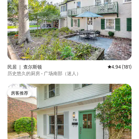
民居 ｜ 查尔斯顿
平均评分 4.94
4.94 (181)
历史悠久的厨房 - 广场南部（迷人）
房客推荐
房客推荐