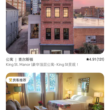
公寓 ｜ 查尔斯顿
平均评分 4.91
4.91 (131)
King St. Manor |豪华顶层公寓- King St景观！
房客推荐
热门「房客推荐」