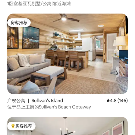
1卧室基亚瓦别墅/公寓|靠近海滩
房客推荐
房客推荐
产权公寓 ｜ Sullivan's Island
平均评分 4.8
4.8 (146)
位于岛上主街的Sullivan's Beach Getaway
房客推荐
热门「房客推荐」