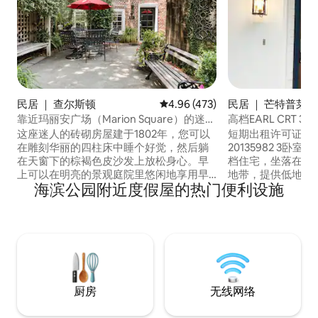
民居 ｜ 查尔斯顿
平均评分 4.96 分（满分 5 分），共
4.96 (473)
民居 ｜ 芒特普莱森特
leasant）
靠近玛丽安广场（Marion Square）的迷人
高档EARL CRT 3卧
2卧/3卫小屋
这座迷人的砖砌房屋建于1802年，您可以
短期出租许可证#ST
在雕刻华丽的四柱床中睡个好觉，然后躺
20135982 3卧室Earl 's Court新古典主义高
在天窗下的棕褐色皮沙发上放松身心。早
档住宅，坐落在历
上可以在明亮的景观庭院里悠闲地享用早
地带，提供低地乡
海滨公园附近度假屋的热门便利设施
餐，下午则可以在那里品尝鸡尾酒。
Shem Creek酒吧和
#BL005522012017 不建议儿童入住。 整套
和餐厅、阿尔罕布拉厅
房源于2017年进行了翻修。这座迷人的小
Hall）、皮特街桥（Pi
屋可供六人入住。一楼客厅设有标准双人
全食品农贸市场仅
床尺寸的沙发床，客厅外设有全功能卫生
国家最好的！ 骑
间。二楼有两间卧室，一间配备加标准双
内尔大桥、查尔斯
人床和独立卫生间，另一间配备标准双人
IOP海滩。
床和独立卫生间。 卧室和客厅均配备了新
厨房
无线网络
的平板电视。全部铺设硬木地板和瓷砖。
厨房配备全新不锈钢家电和花岗岩台面。