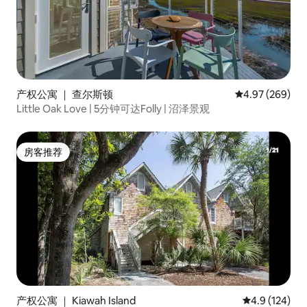
产权公寓 ｜ 查尔斯顿
平均评分 4.97
4.97 (269)
Little Oak Love | 5分钟可达Folly | 沼泽景观
房客推荐
房客推荐
产权公寓 ｜ Kiawah Island
平均评分 4.9
4.9 (124)