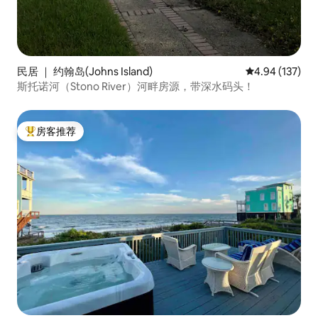
民居 ｜ 约翰岛(Johns Island)
平均评分 4.94
4.94 (137)
斯托诺河（Stono River）河畔房源，带深水码头！
房客推荐
热门「房客推荐」