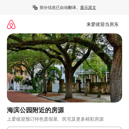
跳
部分信息已自动翻译。
显示原文
至
内
容
来爱彼迎当房东
海滨公园附近的房源
上爱彼迎预订特色度假屋、民宅及更多精彩房源