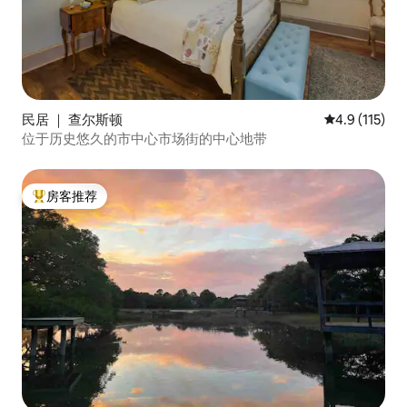
民居 ｜ 查尔斯顿
平均评分 4.9
4.9 (115)
位于历史悠久的市中心市场街的中心地带
房客推荐
热门「房客推荐」