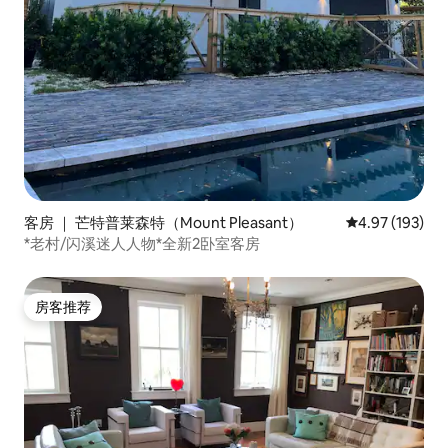
客房 ｜ 芒特普莱森特（Mount Pleasant）
平均评分 4.97
4.97 (193)
*老村/闪溪迷人人物*全新2卧室客房
房客推荐
房客推荐