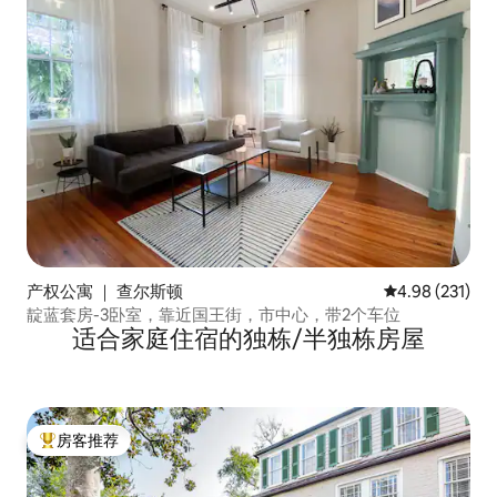
产权公寓 ｜ 查尔斯顿
平均评分 4.98
4.98 (231)
靛蓝套房-3卧室，靠近国王街，市中心，带2个车位
适合家庭住宿的独栋/半独栋房屋
房客推荐
热门「房客推荐」