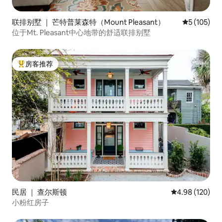
联排别墅 ｜ 芒特普莱森特（Mount Pleasant）
平均评分 5 
5 (105)
位于Mt. Pleasant中心地带的舒适联排别墅
房客推荐
热门「房客推荐」
民居 ｜ 查尔斯顿
平均评分 4.98
4.98 (120)
小粉红房子