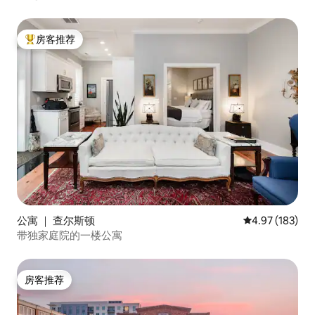
房客推荐
热门「房客推荐」
公寓 ｜ 查尔斯顿
平均评分 4.97
4.97 (183)
带独家庭院的一楼公寓
房客推荐
房客推荐