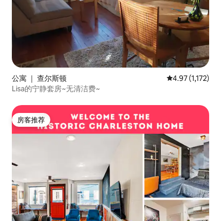
公寓 ｜ 查尔斯顿
平均评分 4.97 
4.97 (1,172)
Lisa的宁静套房~无清洁费~
房客推荐
房客推荐