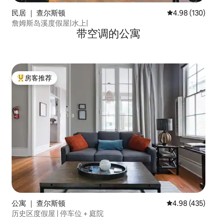
民居 ｜ 查尔斯顿
平均评分 4.98
4.98 (130)
詹姆斯岛溪度假屋|水上|
带空调的公寓
房客推荐
热门「房客推荐」
公寓 ｜ 查尔斯顿
平均评分 4.98
4.98 (435)
历史区度假屋 | 停车位 + 庭院