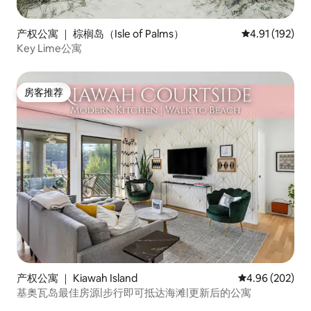
产权公寓 ｜ 棕榈岛（Isle of Palms）
平均评分 4.91
4.91 (192)
Key Lime公寓
房客推荐
房客推荐
产权公寓 ｜ Kiawah Island
平均评分 4.96
4.96 (202)
基奥瓦岛最佳房源|步行即可抵达海滩|更新后的公寓