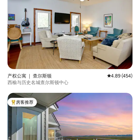
产权公寓 ｜ 查尔斯顿
平均评分 4.89
4.89 (454)
西榆与历史名城查尔斯顿中心
房客推荐
热门「房客推荐」