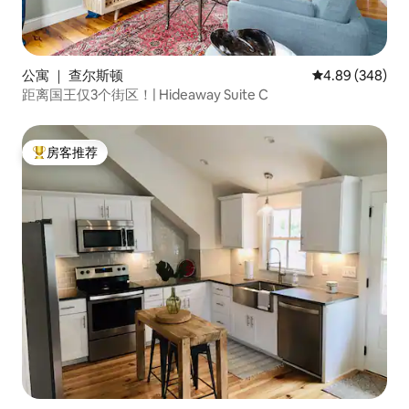
公寓 ｜ 查尔斯顿
平均评分 4.89
4.89 (348)
距离国王仅3个街区！| Hideaway Suite C
房客推荐
热门「房客推荐」