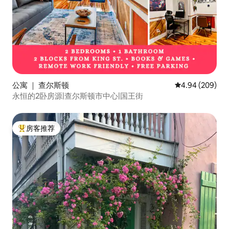
公寓 ｜ 查尔斯顿
平均评分 4.94
4.94 (209)
永恒的2卧房源|查尔斯顿市中心|国王街
房客推荐
热门「房客推荐」