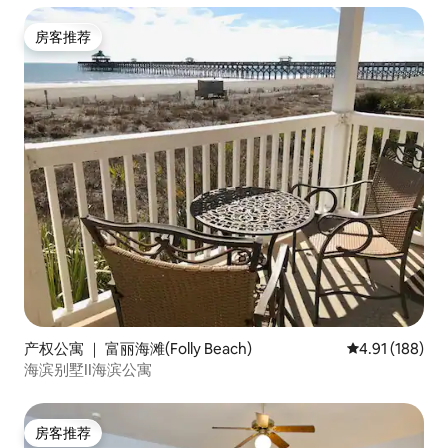
房客推荐
房客推荐
产权公寓 ｜ 富丽海滩(Folly Beach)
平均评分 4.91
4.91 (188)
海滨别墅II海滨公寓
房客推荐
房客推荐