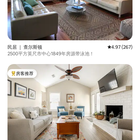
民居 ｜ 查尔斯顿
平均评分 4.97
4.97 (267)
2500平方英尺市中心1849年房源带泳池！
房客推荐
热门「房客推荐」