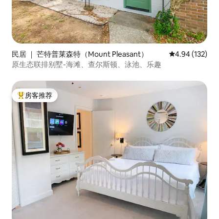
民居 ｜ 芒特普莱森特（Mount Pleasant）
平均评分 4.94
4.94 (132)
原生态联排别墅-海滩、查尔斯顿、泳池、乐趣
房客推荐
热门「房客推荐」