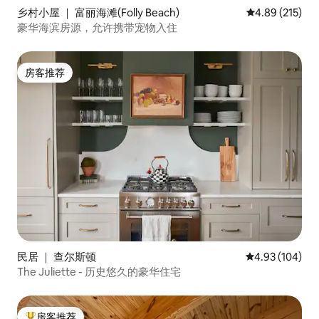
乡村小屋 ｜ 富丽海滩(Folly Beach)
平均评分 4.89
4.89 (215)
豪华海滨房源，允许携带宠物入住
房客推荐
房客推荐
民居 ｜ 查尔斯顿
平均评分 4.93
4.93 (104)
The Juliette - 历史悠久的豪华住宅
房客推荐