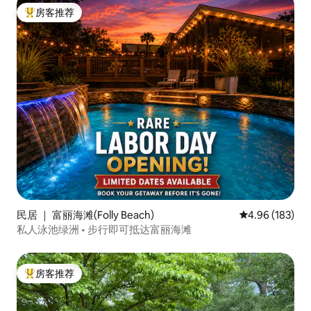
房客推荐
热门「房客推荐」
民居 ｜ 富丽海滩(Folly Beach)
平均评分 4.96
4.96 (183)
私人泳池绿洲 • 步行即可抵达富丽海滩
房客推荐
热门「房客推荐」