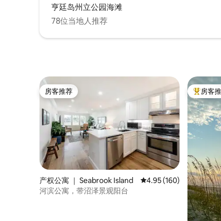
亨廷岛州立公园海滩
78位当地人推荐
房客推荐
房客
房客推荐
热门「房
产权公寓 ｜ Seabrook Island
平均评分 4.95 分（满分 
4.95 (160)
河滨公寓，带沼泽景观阳台