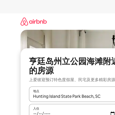
跳
至
内
容
亨廷岛州立公园海滩附
的房源
上爱彼迎预订特色度假屋、民宅及更多精彩房
地点
如有搜索结果，请使用上下方向键查看，或通过点
入住