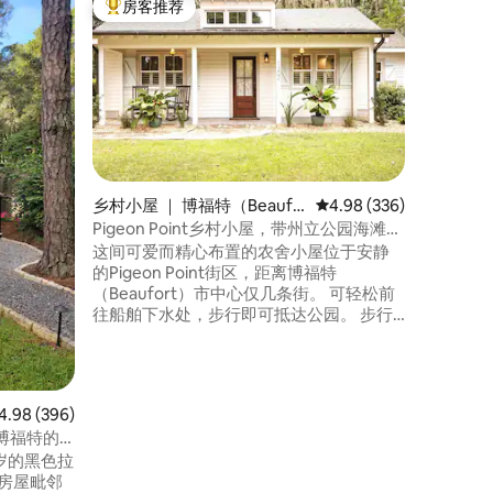
房客推荐
房客
热门「房客推荐」
热门「
私人码头
车
欢迎来到Sire
以使用免
艇，沉浸在
奢华的度
享受。 您可以在私人码头的舒适秋千床上
放松身心，
比岛小屋
之中，您
乡村小屋 ｜ 博福特（Beaufo
平均评分 4.98 分（满分 
4.98 (336)
面，距离
rt）
Pigeon Point乡村小屋，带州立公园海滩通
行证
这间可爱而精心布置的农舍小屋位于安静
的Pigeon Point街区，距离博福特
（Beaufort）市中心仅几条街。 可轻松前
往船舶下水处，步行即可抵达公园。 步行
30分钟即可抵达海湾街（Bay St.）和码
头，那里有很棒的购物场所和户外用餐场
所，可欣赏海港的壮丽景色。 休闲迷人、
时尚美丽，这座特别的小屋将这些特点融
均评分 4.98 分（满分 5 分），共 396 条评价
4.98 (396)
为一体，成为备受欢迎的休憩场所，让您
博福特的
与心爱的人度过难忘的假期。
2岁的黑色拉
房屋毗邻