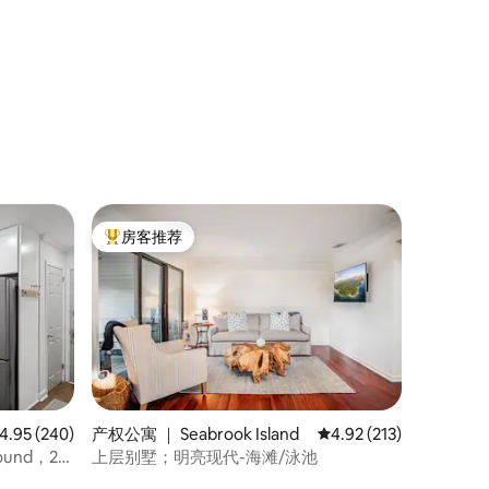
房客推荐
热门「房客推荐」
均评分 4.95 分（满分 5 分），共 240 条评价
4.95 (240)
产权公寓 ｜ Seabrook Island
平均评分 4.92 分（满分 
4.92 (213)
 Sound，2
上层别墅；明亮现代-海滩/泳池