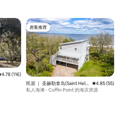
房客推荐
房客推荐
平均评分 4.78 分（满分 5 分），共 116 条评价
4.78 (116)
民居 ｜ 圣赫勒拿岛(Saint Hele
平均评分 4.85 分（满分
4.85 (55)
na Island)
私人海滩 - Coffin Point 的海滨房源