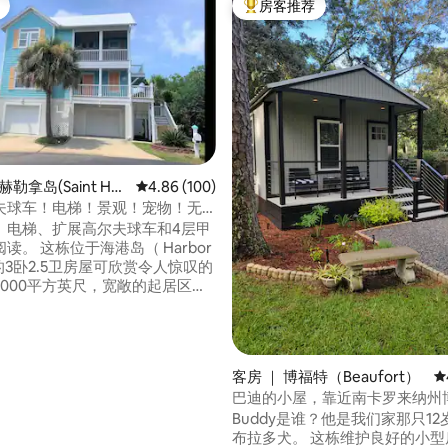
房客推荐
热门「房客推荐」
勒拿岛(Saint Hel
平均评分 4.86 分（满分 5 分），共 100 条评价
4.86 (100)
5 分），共 232 条评价
)
夫球车！电梯！景观！宠物！无
、电梯、扩展高尔夫球车和4层甲
岛（ Harbor
 ）的3卧2.5卫房屋可欣赏令人惊叹的
2000平方英尺，宽敞的起居区位
泻湖上。距离海滩3分钟高尔夫球
4层甲板（ 2个屏风）和游戏桌。
客房 ｜ 博福特（Beaufort）
平
单和户外淋浴间。4台智能电视！
巴迪的小屋，靠近南卡罗来纳州
厨房必需品（包括调味品）、锋
一切
Buddy是谁？他是我们家那只1
利的刀具！ 仅限夏季的周六至周六
布拉多犬。 这栋维护良好的小型