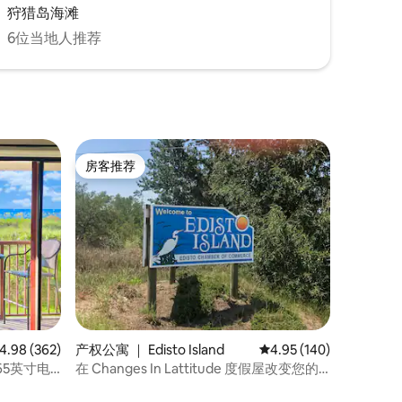
狩猎岛海滩
6位当地人推荐
房客推荐
房客推荐
均评分 4.98 分（满分 5 分），共 362 条评价
4.98 (362)
产权公寓 ｜ Edisto Island
平均评分 4.95 分（满分 
4.95 (140)
5英寸电
在 Changes In Lattitude 度假屋改变您的
态度