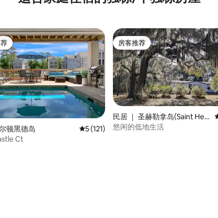
推荐
房客推荐
客推荐」
房客推荐
民居 ｜ 圣赫勒拿岛(Saint Hele
na Island)
悠闲的低地生活
希尔顿黑德岛
平均评分 5 分（满分 5 分），共 121 条评价
5 (121)
stle Ct