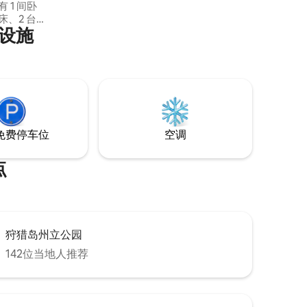
床、2 台电
设施
有的家居设
。 社区
可以为您
免费停车位
空调
点
狩猎岛州立公园
142位当地人推荐