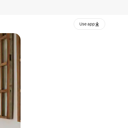
Use app