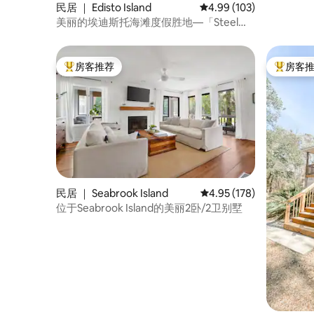
民居 ｜ Edisto Island
平均评分 4.99 分（满分 
4.99 (103)
美丽的埃迪斯托海滩度假胜地—「Steel
Palmetto」
房客推荐
房客
热门「房客推荐」
热门「房
民居 ｜ Seabrook Island
平均评分 4.95 分（满分 
4.95 (178)
位于Seabrook Island的美丽2卧/2卫别墅