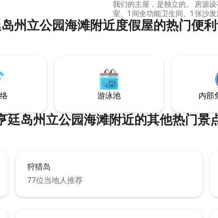
我们的主屋，是独立的。 房源设有 1 间卧
室、1 间全功能卫生间、1 张沙发
廷岛州立公园海滩附近度假屋的热门便利
视、1 间设施齐全的厨房以及所
施。 距离博福特市中心仅 2 英里，距离帕
里斯岛（Parris Island）不到 5 英里
安静祥和。 您是来钓鱼并带上自己的船
吗？ 欢迎入住我们的房源，我们
的船提供停泊位。 您可以冲洗发动机并冲
洗船只。
络
游泳池
内部
亨廷岛州立公园海滩附近的其他热门景
狩猎岛
77位当地人推荐