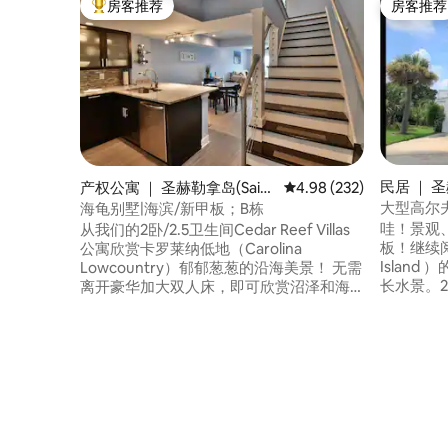
房客推荐
房客推荐
热门「房客推荐」
房客推荐
民居 ｜ 圣赫
产权公寓 ｜ 圣赫勒拿岛(Saint
平均评分 4.98 分（满分 
4.98 (232)
ena Island
Helena Island)
大型高尔
海龟别墅|海滨/新甲板；B栋
障碍！
哇！景观
从我们的2卧/2.5卫生间Cedar Reef Villas
板！继续阅读。 这栋位于海港
公寓欣赏卡罗莱纳低地（Carolina
Island
Lowcountry）郁郁葱葱的沿海美景！ 无需
长水景。
离开豪华加大双人床，即可欣赏沼泽和海
于安静的
洋上的日出。打网球，然后步行前往度假
车 主卧配有私人露台、双人淋浴间、喷射
村的泳池中畅游。您可以从Cedar Reef木
式浴缸。 扩展高尔夫球车、通往所有楼层
板步道漫步到海滩，也可以驱车4.8公里前
的电梯。
往原始的狩猎岛州立公园（Hunting Island
有机棉床
State Park）。 在附近的博福特
咖啡吧、
（Beaufort）享用晚餐，在码头上欣赏壮
丽的日落，结束一天的旅程！