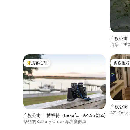
产权公寓 
海景！重
步之遥
房客推荐
房客推荐
热门「房客推荐」
房客推荐
产权公寓 ｜ E
422 Orist
产权公寓 ｜ 博福特（Beaufor
平均评分 4.95 分（满分 
4.95 (355)
t）
华丽的Battery Creek海滨度假屋