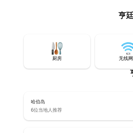
亨
厨房
无线网
哈伯岛
6位当地人推荐