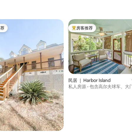
5 分），共 103 条评价
推荐
房客推荐
客推荐」
热门「房客推荐」
民居 ｜ Harbor Island
5 分），共 178 条评价
私人房源 - 包含高尔夫球车、大