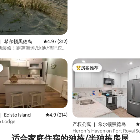
｜ 希尔顿黑德岛
平均评分 4.97 分（满分 5 分），共 312 条评价
4.97 (312)
新装修！距离海滩/泳池/酒吧仅几
房客推荐
热门「房客推荐」
disto Island
平均评分 4.9 分（满分 5 分），共 214 条评价
4.9 (214)
o Lodge
5 分），共 355 条评价
产权公寓 ｜ 希尔顿黑德岛
平
Heron 's Haven on Port Royal
适合家庭住宿的独栋/半独栋房屋
卧/2卫