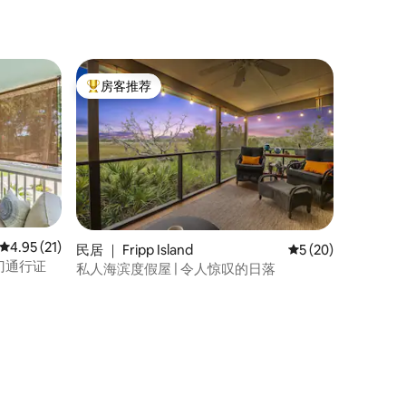
房客推荐
热门「房客推荐」
平均评分 4.95 分（满分 5 分），共 21 条评价
4.95 (21)
民居 ｜ Fripp Island
平均评分 5 分（满分
5 (20)
门通行证
私人海滨度假屋 | 令人惊叹的日落