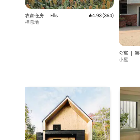
农家仓房 ｜ Ellis
平均评分 4.93 分（满分 
4.93 (364)
栖息地
公寓 ｜ 海斯
小屋