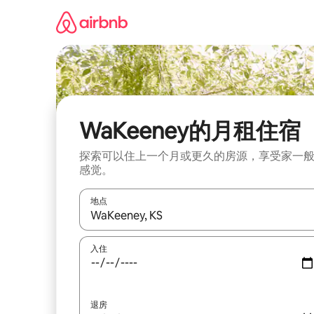
跳
至
内
容
WaKeeney的月租住宿
探索可以住上一个月或更久的房源，享受家一
感觉。
地点
如有搜索结果，请使用上下方向键查看，或通过点
入住
退房