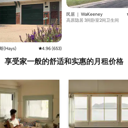
5 分），共 364 条评价
民居 ｜ WaKeeney
高原隐居 3间卧室2间卫生间
(Hays)
平均评分 4.96 分（满分 5 分），共 653 条评价
4.96 (653)
享受家一般的舒适和实惠的月租价格