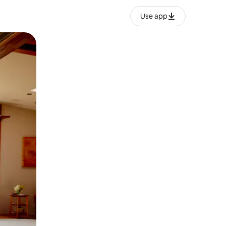
Use app