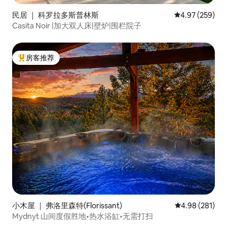
民居 ｜ 科罗拉多斯普林斯
平均评分 4.97
4.97 (259)
Casita Noir |加大双人床|壁炉|围栏院子
房客推荐
热门「房客推荐」
小木屋 ｜ 弗洛里森特(Florissant)
平均评分 4.98
4.98 (281)
Mydnyt 山间度假胜地•热水浴缸•无需打扫