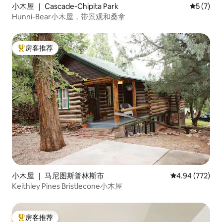
小木屋 ｜ Cascade-Chipita Park
平均评分 
5 (7)
Hunni-Bear小木屋，带景观和桑拿
房客推荐
热门「房客推荐」
小木屋 ｜ 马尼图斯普林斯市
平均评分 4.94
4.94 (772)
Keithley Pines Bristlecone小木屋
房客推荐
热门「房客推荐」