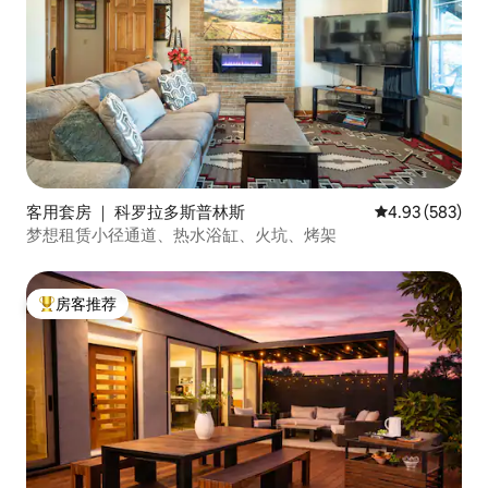
客用套房 ｜ 科罗拉多斯普林斯
平均评分 4.93
4.93 (583)
梦想租赁小径通道、热水浴缸、火坑、烤架
房客推荐
热门「房客推荐」