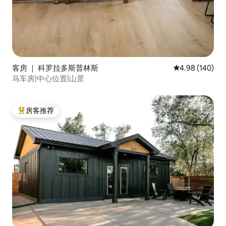
客房 ｜ 科罗拉多斯普林斯
平均评分 4.98
4.98 (140)
马车房|中心位置|山景
房客推荐
热门「房客推荐」