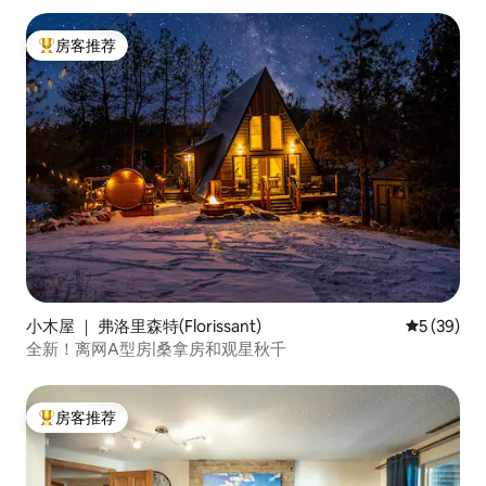
房客推荐
热门「房客推荐」
小木屋 ｜ 弗洛里森特(Florissant)
平均评分 5
5 (39)
全新！离网A型房|桑拿房和观星秋千
房客推荐
热门「房客推荐」