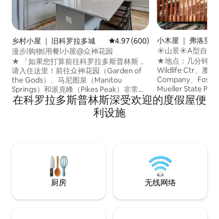
小木屋 ｜ 弗洛里森特(
乡村小屋 ｜ 旧科罗拉多城
平均评分 4.97 分（满分 5 分），共
4.97 (600)
ant)
☀山景☀A型自然
漫步|购物|用餐|小屋@众神花园
★地点：几分钟即可抵
★ 「如果您打算前往科罗拉多斯普林斯，
Wildlife Ctr、屡
请入住这里！前往众神花园（Garden of
Company、Fossil
the Gods）、马尼图泉（Manitou
Mueller State
Springs）和派克峰（Pikes Peak）非常方
在科罗拉多斯普林斯深受欢迎的度假屋便
抵达飞鸟峰（ Pike
便！」 可携带⇛宠物 位于派克峰（Pikes
户外活动：附近徒
Peak）山脚下的⇛城市度假胜地，周围有
利设施
骑马、越野滑雪、攀
观光和旅游目的地 ⇛ 步行5分钟即可抵达
商店：距离伍德兰
咖啡馆、餐厅、酒吧和精品店 ⇛ 开车7分
托仅★几步 之遥
钟即可抵达众神花园、C Springs市中心、
欣赏大陆 美景★烧烤+
Manitou Springs ⇛ 智能电视和665 Mbps
床铺 ★设备齐全的
互联网 房内提供⇛洗衣机和烘干机 ⇛ 私人
停车位 Pemit编号：A-STRP-24-0006
厨房
无线网络