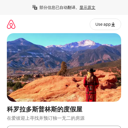
跳
部分信息已自动翻译。
显示原文
至
内
容
Use app
科罗拉多斯普林斯的度假屋
在爱彼迎上寻找并预订独一无二的房源