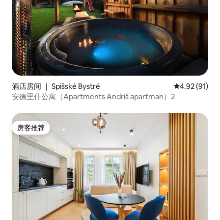
酒店房间 ｜ Spišské Bystré
平均评分 4.9
4.92 (91)
安德里什公寓（Apartments Andriš apartman）2
房客推荐
房客推荐