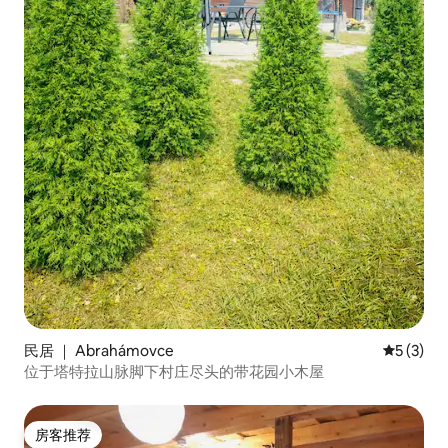
民居 ｜ Abrahámovce
平均评分 
5 (3)
位于塔特拉山脉脚下村庄尽头的带花园小木屋
房客推荐
房客推荐