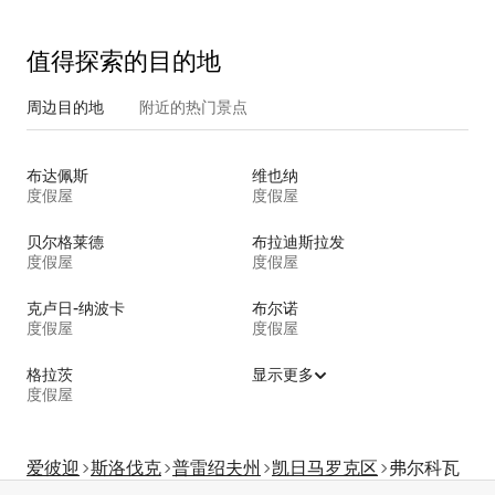
值得探索的目的地
周边目的地
附近的热门景点
布达佩斯
维也纳
度假屋
度假屋
贝尔格莱德
布拉迪斯拉发
度假屋
度假屋
克卢日-纳波卡
布尔诺
度假屋
度假屋
格拉茨
显示更多
度假屋
爱彼迎
斯洛伐克
普雷绍夫州
凯日马罗克区
弗尔科瓦