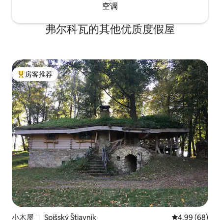
空调
弗尔科瓦的其他优质度假屋
房客推荐
热门「房客推荐」
小木屋 ｜ Spišský Štiavnik
平均评分 4.99
4.99 (68)