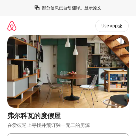
跳
部分信息已自动翻译。
显示原文
至
内
容
Use app
弗尔科瓦的度假屋
在爱彼迎上寻找并预订独一无二的房源