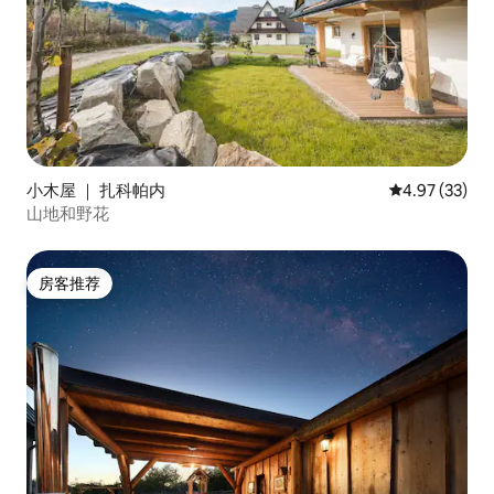
小木屋 ｜ 扎科帕内
平均评分 4.9
4.97 (33)
山地和野花
房客推荐
房客推荐