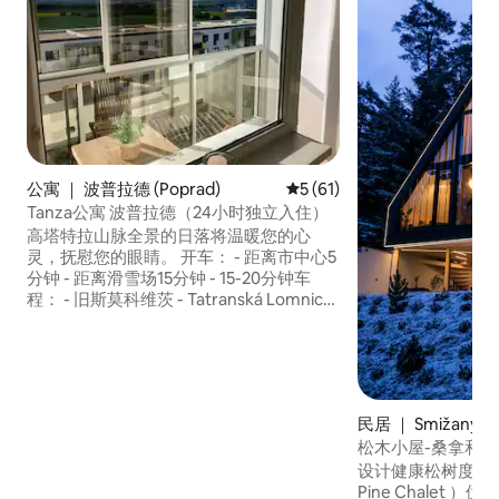
公寓 ｜ 波普拉德 (Poprad)
平均评分 5 分（满分 5 分），
5 (61)
Tanza公寓 波普拉德（24小时独立入住）
高塔特拉山脉全景的日落将温暖您的心
灵，抚慰您的眼睛。 开车： - 距离市中心5
分钟 - 距离滑雪场15分钟 - 15-20分钟车
程： - 旧斯莫科维茨 - Tatranská Lomnica
- Bachledka树冠步道 - Vrbov温泉公园 - 斯
洛伐克天堂 步行： - 5-10分钟到： -食品店
- 糕点店 -邮局 -酒店 -咖啡馆 - 购物中心
（MAX）和餐厅。 - 通往塔特拉山脉和斯
洛伐克天堂的自行车道就在房子前面。 -
民居 ｜ Smižany
安静的位置
松木小屋-桑拿和
设计健康松树度假木屋（ 
Pine Chalet