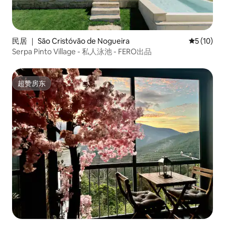
民居 ｜ São Cristóvão de Nogueira
平均评分 5
5 (10)
Serpa Pinto Village - 私人泳池 - FERO出品
超赞房东
超赞房东