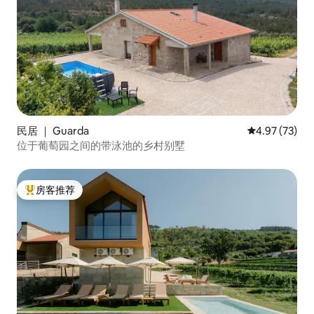
民居 ｜ Guarda
平均评分 4.9
4.97 (73)
位于葡萄园之间的带泳池的乡村别墅
房客推荐
热门「房客推荐」