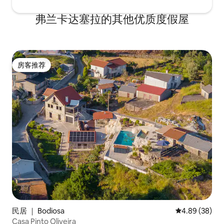
弗兰卡达塞拉的其他优质度假屋
房客推荐
房客推荐
民居 ｜ Bodiosa
平均评分 4.89
4.89 (38)
Casa Pinto Oliveira