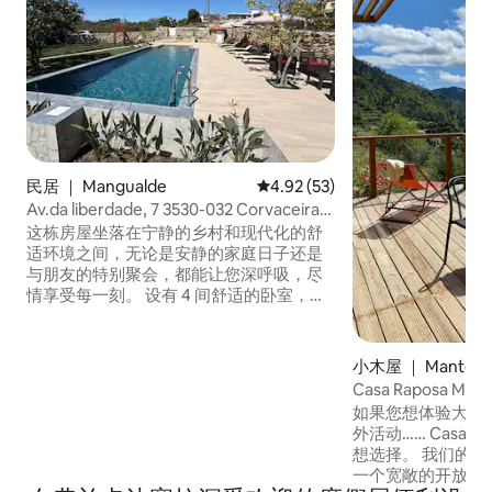
民居 ｜ Mangualde
平均评分 4.92 分（满分 5 分），
4.92 (53)
Av.da liberdade, 7 3530-032 Corvaceira
Mangualde
这栋房屋坐落在宁静的乡村和现代化的舒
适环境之间，无论是安静的家庭日子还是
与朋友的特别聚会，都能让您深呼吸，尽
情享受每一刻。 设有 4 间舒适的卧室，均
配有双人床（其中一间卧室因配有一张沙
发床而空间更为宽敞）。 这栋房子设有 2
间卫生间、1 间客厅和 1 间设备齐全的厨
小木屋 ｜ Manteig
房。 室外有一个大花园、一个非常适合露
Casa Raposa Moun
天用餐的烧烤区，以及一个非常适合享受
如果您想体验大自
阳光的泳池。
外活动…… Casa 
想选择。 我们的旅
一个宽敞的开放式