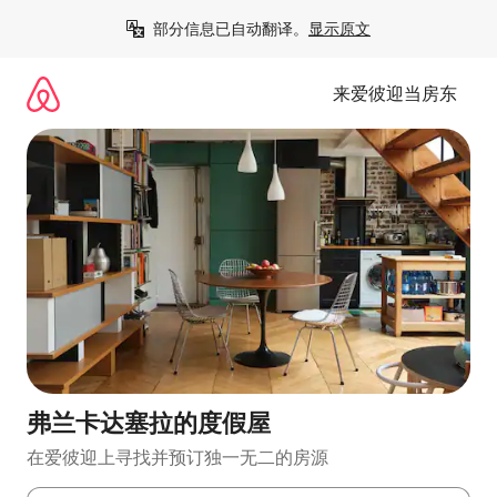
跳
部分信息已自动翻译。
显示原文
至
内
容
来爱彼迎当房东
弗兰卡达塞拉的度假屋
在爱彼迎上寻找并预订独一无二的房源