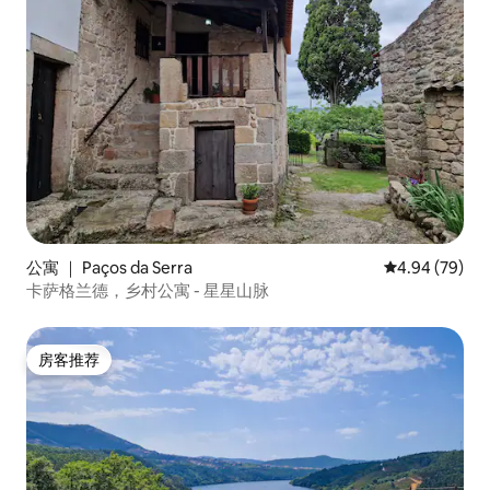
公寓 ｜ Paços da Serra
平均评分 4.94
4.94 (79)
卡萨格兰德，乡村公寓 - 星星山脉
房客推荐
房客推荐