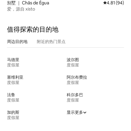
别墅 ｜ Chãs de Égua
平均评分 4.8
4.81 (94)
爱，源自 xisto
值得探索的目的地
周边目的地
附近的热门景点
马德里
波尔图
度假屋
度假屋
塞维利亚
阿尔布费拉
度假屋
度假屋
法鲁
科尔多巴
度假屋
度假屋
加的斯
显示更多
度假屋