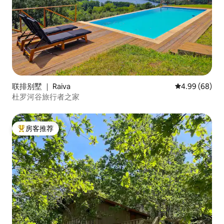
联排别墅 ｜ Raiva
平均评分 4.99
4.99 (68)
杜罗河谷旅行者之家
房客推荐
热门「房客推荐」