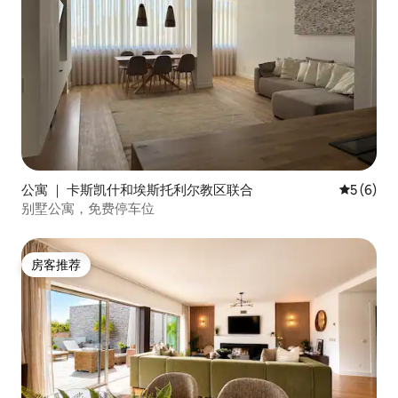
公寓 ｜ 卡斯凯什和埃斯托利尔教区联合
平均评分 
5 (6)
别墅公寓，免费停车位
房客推荐
房客推荐