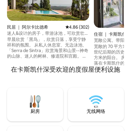
民居 ｜ 阿尔卡比德希
平均评分 4.86 分（满分 5 分），共
4.86 (302)
迷人&设计的房子，带游泳池，可欣赏壮丽
住宿 ｜ 卡斯凯什
的海景和山景
早晨欣赏「黑鸟」，欣赏日落，享受宁静
尔教区联合
宽敞公寓。带阳台
祥和的氛围。 从私人休息室、无边泳池、
房屋
宽敞的 70 平方米
「Serra de Sintra」欣赏海景和山景--神奇
世纪后期的历史悠久
的山脉、迷人的树林、修道院和宫殿。 可
方米的阳台。 房
提供办公桌。 如果您是小团体，还可以接
落在卡斯凯什的一
受婚礼庆祝活动，需额外收费。 如需了解
在卡斯凯什深受欢迎的度假屋便利设施
用木质地板、挑高
更多信息，请直接联系房东。 一座建于
饰。 房源内设有一
100多年前的山区别墅，植入壮观的岩石
一间带小厨房的起居
上，周围环境独特，可俯瞰城市、卡斯凯
间卫生间（10 平
什和山脉的壮丽海景。 这栋房子最近进行
线网络、热水、每
了翻新和扩建，采用现代化的设计建筑，
床上用品和毛巾。 
欣赏景观和周围环境。 从Serra de Sintra
早上9点可在街区内免
顶部到Guincho到Cabo Espichel ，您可以
Carmona有付
厨房
无线网络
欣赏到它。 距离塞拉德辛特拉（ Serra de
Sintra ）及其纪念碑的人行道仅几步之
遥，毗邻好餐厅、氛围好咖啡馆，小村庄
有超市和药店，让您尽情享受宁静。 房客