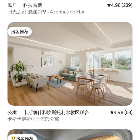
民居 ｜ 科拉雷斯
平均评分 4.98
4.98 (239)
阳光之家-悬崖别墅~Azenhas do Mar
房客推荐
房客推荐
公寓 ｜ 卡斯凯什和埃斯托利尔教区联合
平均评分 4.98
4.98 (53)
卡斯卡伊斯中心海滨公寓
房客推荐