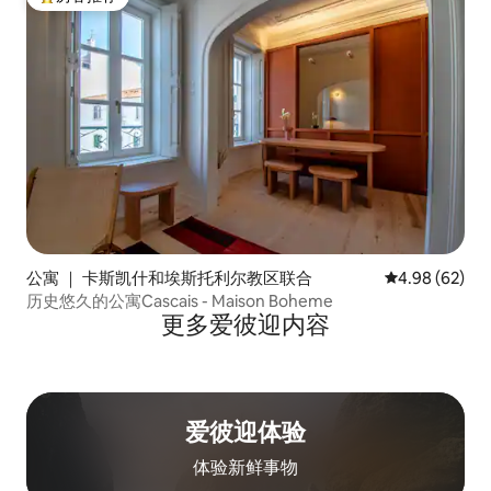
热门「房客推荐」
公寓 ｜ 卡斯凯什和埃斯托利尔教区联合
平均评分 4.98
4.98 (62)
历史悠久的公寓Cascais - Maison Boheme
更多爱彼迎内容
爱彼迎体验
体验新鲜事物