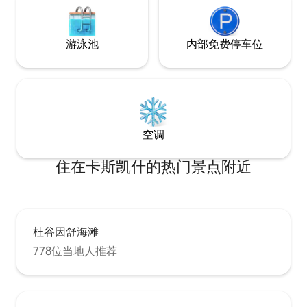
可以使用一栋配备2间卧室、客厅和厨房的
房子，完全私密，可通往配备无边泳池的
大花园，在那里他们可以欣赏美丽的景
游泳池
内部免费停车位
色。 我住在这里，我可以分享有关该地区
的故事和信息。 我喜欢骑自行车，熟悉
Serra 我可以分享山脉的秘密，并为该地区
最好的餐厅提供建议。 Malveira da Serra
，风景如画的村庄，毗邻卡斯凯斯和里斯
本（ 20分钟） ，在塞拉德辛特拉及其古迹
有徒步小径。 金乔海滩及其独特美景的野
空调
生沙丘是冲浪/风筝冲浪/风帆冲浪/风帆冲
浪的天堂。 建议您自驾车入住。
住在卡斯凯什的热门景点附近
杜谷因舒海滩
778位当地人推荐