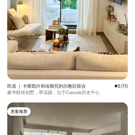
民居 ｜ 卡斯凯什和埃斯托利尔教区联合
平均评分 5
5 (11)
豪华联排别墅，带花园，位于Cascais历史中心
房客推荐
房客推荐