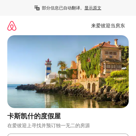
跳
部分信息已自动翻译。
显示原文
至
内
容
来爱彼迎当房东
卡斯凯什的度假屋
在爱彼迎上寻找并预订独一无二的房源