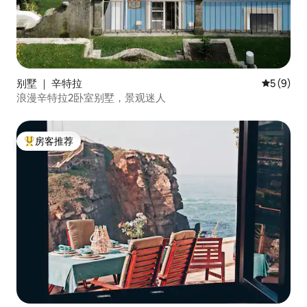
别墅 ｜ 辛特拉
平均评分 
5 (9)
浪漫辛特拉2卧室别墅，景观迷人
房客推荐
热门「房客推荐」