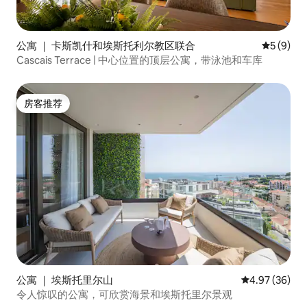
公寓 ｜ 卡斯凯什和埃斯托利尔教区联合
平均评分 
5 (9)
Cascais Terrace | 中心位置的顶层公寓，带泳池和车库
房客推荐
房客推荐
公寓 ｜ 埃斯托里尔山
平均评分 4.97
4.97 (36)
令人惊叹的公寓，可欣赏海景和埃斯托里尔景观