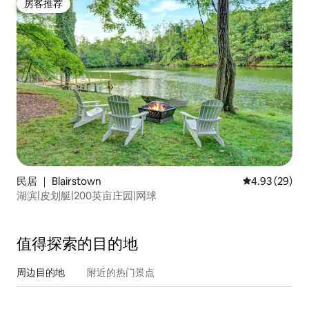
房客推荐
房客推荐
民居 ｜ Blairstown
平均评分 4.93
4.93 (29)
湖滨|皮划艇|200英亩庄园|网球
值得探索的目的地
周边目的地
附近的热门景点