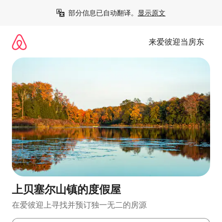
跳
部分信息已自动翻译。
显示原文
至
内
容
来爱彼迎当房东
上贝塞尔山镇的度假屋
在爱彼迎上寻找并预订独一无二的房源