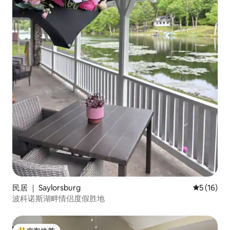
民居 ｜ Saylorsburg
平均评分 5
5 (16)
波科诺斯湖畔情侣度假胜地