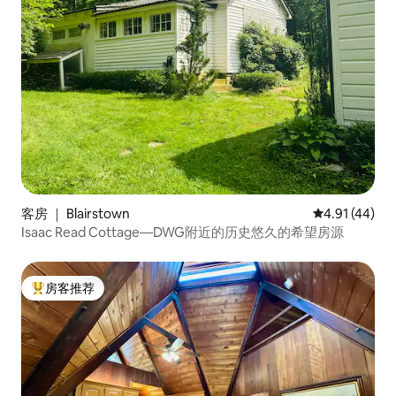
客房 ｜ Blairstown
平均评分 4.9
4.91 (44)
Isaac Read Cottage—DWG附近的历史悠久的希望房源
房客推荐
热门「房客推荐」