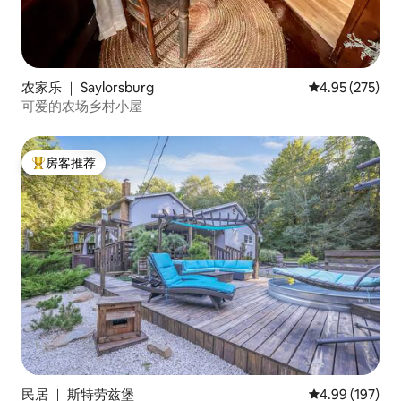
农家乐 ｜ Saylorsburg
平均评分 4.95
4.95 (275)
可爱的农场乡村小屋
房客推荐
热门「房客推荐」
民居 ｜ 斯特劳兹堡
平均评分 4.99
4.99 (197)