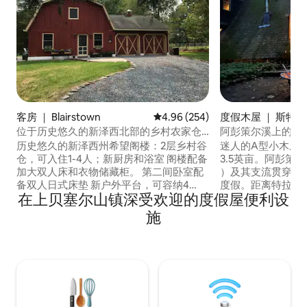
客房 ｜ Blairstown
平均评分 4.96 分（满分 5 分），共
4.96 (254)
度假木屋 ｜ 斯特
位于历史悠久的新泽西北部的乡村农家仓
阿彭策尔溪上的舒
房
历史悠久的新泽西州希望阁楼：2层乡村谷
迷人的A型小木屋
仓，可入住1-4人；新厨房和浴室 阁楼配备
3.5英亩。阿彭策尔溪（
加大双人床和衣物储藏柜。 第二间卧室配
）及其支流贯穿整
备双人日式床垫 新户外平台，可容纳4
度假。距离特拉华州水
在上贝塞尔山镇深受欢迎的度假屋便利设
人； 无线网络和手机信号； 适合单身人
）、滑雪、徒步旅
士、情侣、差旅人士、探访父母、皮划艇
水上公园、奥特莱
施
爱好者、徒步旅行者、骑自行车者、滑翔
酒庄、绝佳餐厅、
者、自然爱好者等。靠近特拉华水峡谷、
钟路程。 在露天
狼保护区、农贸市场、古董市场、阿巴拉
中浸泡，在桑拿房
契亚步道、自然中心、Land of Make
脚，尽情聆听奔波
Believe、布莱尔斯敦和布莱尔学院：
*