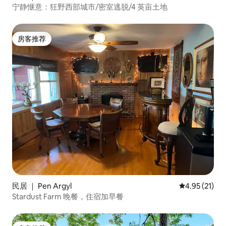
宁静惬意：狂野西部城市/密室逃脱/4 英亩土地
房客推荐
房客推荐
民居 ｜ Pen Argyl
平均评分 4.9
4.95 (21)
Stardust Farm 晚餐，住宿加早餐