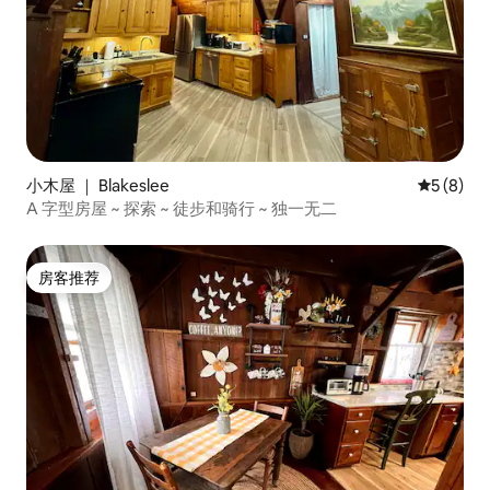
小木屋 ｜ Blakeslee
平均评分 
5 (8)
A 字型房屋 ~ 探索 ~ 徒步和骑行 ~ 独一无二
房客推荐
房客推荐