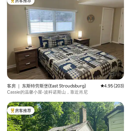
房客推荐
热门「房客推荐」
客房 ｜ 东斯特劳斯堡(East Stroudsburg)
平均评分 4.95
4.95 (203)
Cassie的温馨小屋-波科诺斯山，靠近肖尼
房客推荐
热门「房客推荐」