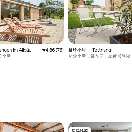
gen im Allgäu
平均评分 4.86 分（满分 5 分），共 76 条评价
4.86 (76)
袖珍小屋 ｜ Tettnang
珍小屋
新建小屋，带花园，靠近博登湖
 5 分），共 11 条评价
房客推荐