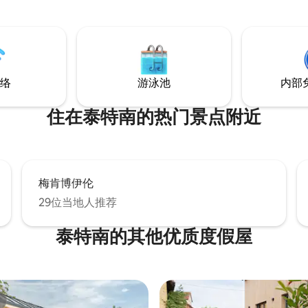
康斯坦斯湖仅10分钟路程，距离
（ Lake Constance ）湖畔（
城区仅几步之遥，那里有咖啡馆
 （ 6公里）。 - 拉文斯堡游乐
商店。
验美丽的美
络
游泳池
内部
住在泰特南的热门景点附近
梅肯博伊伦
29位当地人推荐
泰特南的其他优质度假屋