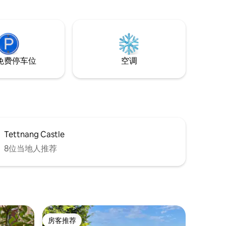
迷人的老
炉。 桌子/2把椅子、1张床200/140、1张折
、餐厅和
叠吊床190/90 可租用自行车 可选额外预
订： <耐克袖珍小屋 <主屋内的小公寓"（2
层楼，一楼+地下室） <Loft
免费停车位
空调
Tettnang Castle
8位当地人推荐
房客推荐
房客推荐