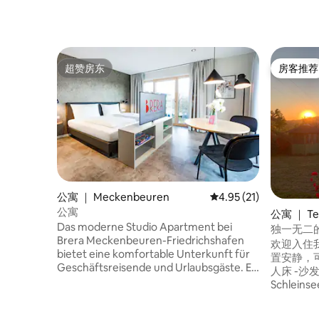
超赞房东
房客推荐
超赞房东
房客推荐
公寓 ｜ Meckenbeuren
平均评分 4.95 分（满分
4.95 (21)
公寓
公寓 ｜ Te
Das moderne Studio Apartment bei
独一无二
Brera Meckenbeuren-Friedrichshafen
心
欢迎入住
bietet eine komfortable Unterkunft für
置安静，可欣赏
Geschäftsreisende und Urlaubsgäste. Es
人床 -沙发床。 -婴儿床 
verfügt über ein gemütliches
Schlein
Doppelbett, einen funktionalen
Lindau
Arbeitsbereich sowie kostenfreies
险的人来说