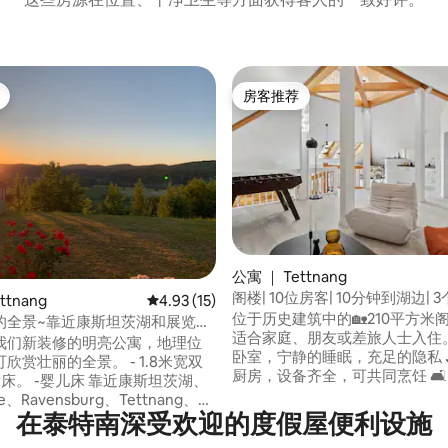
房客推荐
房客推荐
 5 分），共 21 条评价
公寓 ｜ Tettnang
阁楼| 10位房客| 10分钟到湖边| 
ttnang
平均评分 4.93 分（满分 5 分），共 15 条评价
4.93 (15)
位于历史建筑中的🏡210平方米
的全景~靠近康斯坦茨湖和展览中
适合家庭、朋友或差旅人士入住。 🛏️ 
我们新装修的明亮公寓，地理位
卧室，宁静的睡眠，充足的隐私 
壮丽的全景。 - 1.8米宽双
厨房，设备齐全，可共同烹饪 🛋️
靠近康斯坦茨湖、
居区——非常适合社交 🍹 Chill-
see、Ravensburg、Tettnang、
酒吧–享受轻松的夜晚 🚗 私人停
在泰特南深受欢迎的度假屋便利设施
和Allgäu ，对于那些寻求放松和冒
房源内，位置非常便利 📍 中心位置： 距离
，这是一个完美的目的地。 -距