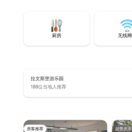
WLAN und einen Flachbild-TV. Das
离康斯坦斯湖
moderne Badezimmer ist mit Dusche,
Lakeside ）
WC und frischen Handtüchern
园（15公里） 马上预订，体
ausgestattet. Dank der ruhigen Lage und
丽。
der guten Anbindung sind der Bodensee,
Friedrichshafen und Ravensburg schnell
erreichbar.
厨房
无线网
拉文斯堡游乐园
188位当地人推荐
房客推荐
超赞房东
房客推荐
超赞房东