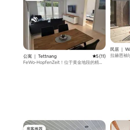
民居 ｜ Wan
拉赫恩袖
公寓 ｜ Tettnang
平均评分 5 分（满分
5 (11)
FeWo-HopfenZeit！位于黄金地段的精美
现代公寓
房客推荐