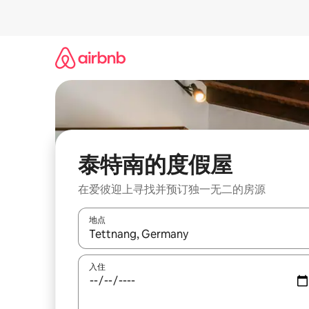
跳
至
内
容
泰特南的度假屋
在爱彼迎上寻找并预订独一无二的房源
地点
如有搜索结果，请使用上下方向键查看，或通过点
入住