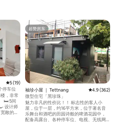
产权公寓 ｜
超赞房东
房客推
超赞房东
房客推
临时住所
方米
欢迎来到临时家园
好，拥有
现代设计 我们宽敞的3.5间客房公寓面积为
105平
地，享受宾至
静，但非
距离康斯坦
Friedric
平均评分 5 分（满分 5 分），共 19 条评价
5 (19)
Spiel
3个停车位
袖珍小屋 ｜ Tettnang
平均评分 4.9 分（满分 
4.9 (362)
阁楼，非常
微型住宅「黑珍珠」
5间
魅力非凡的性价比！！ 标志性的客人小
 设计师
屋，位于一层，约16平方米，位于著名音
 宽敞的起
乐舞台和酒吧的田园诗般的啤酒花园中，
out画廊和
配备高露台、各种停车位、电视、无线网
车位–位于
络、蓝光播放器、卫生间和淋浴间、不锈
钢小厨房、水槽、2个炉灶、冰箱、微波