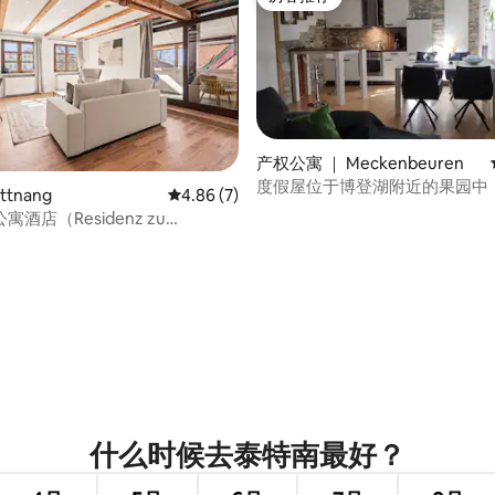
房客推荐
产权公寓 ｜ Meckenbeuren
度假屋位于博登湖附近的果园中
ttnang
平均评分 4.86 分（满分 5 分），共 7 条评价
4.86 (7)
酒店（Residenz zu
 Apartment Schlossblick）2
 5 分），共 31 条评价
什么时候去泰特南最好？