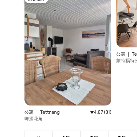
房客推荐
公寓 ｜ Te
蒙特福特公寓
Montfort
公寓 ｜ Tettnang
平均评分 4.87 分（满分
4.87 (31)
啤酒花角