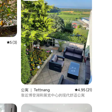
平均评分 5 分（满分 5 分），共 3 条评价
5 (3)
公寓 ｜ Tettnang
平均评分 4.95 分（满分
4.95 (21)
靠近博登湖和展览中心的现代舒适公寓