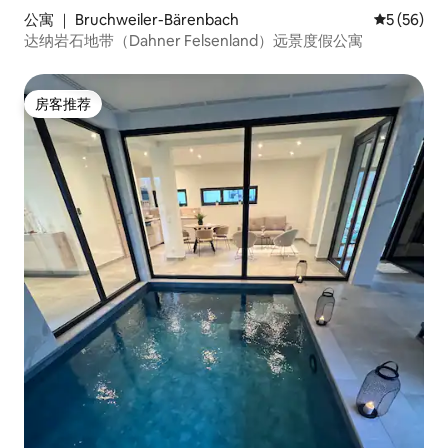
公寓 ｜ Bruchweiler-Bärenbach
平均评分 5
5 (56)
达纳岩石地带（Dahner Felsenland）远景度假公寓
房客推荐
房客推荐