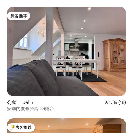
房客推荐
房客推荐
公寓 ｜ Dahn
平均评分 4.8
4.89 (18)
安娜的度假公寓DG露台
房客推荐
热门「房客推荐」