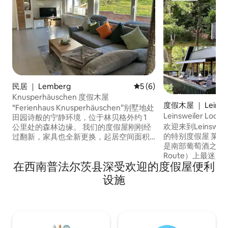
民居 ｜ Lemberg
平均评分 5 分（满分 5 分）
5 (6)
Knusperhäuschen 度假木屋
度假木屋 ｜ Leinswe
“Ferienhaus Knusperhäuschen”别墅地处
Leinsweiler Lo
田园诗般的宁静环境，位于林贝格外约 1
欢迎来到Leinsweil
公里处的森林边缘。 我们的度假屋刚刚经
的特别度假屋 莱恩斯韦勒（Leinsweiler）
过翻新，家具也全新更换，起居空间面积
是南部葡萄酒之路（So
为 80 平方米（860 平方英尺），此外还配
Route）上最迷
备露台和花园。 地理位置优越，您可以直
在西南普法尔茨县深受欢迎的度假屋便利
森林的阳光明媚的
接从房源出发，探索众多徒步小径和自行
屋正在等待您的到
车道。 让自己在普法尔茨森林自然公园
设施
舒适和全景。 这栋房子采用A型房屋风格
（Palatinate Forest Nature Park）的度假
建造，从零开始精
屋中尽情放松，远离压力和喧嚣。
和氛围有敏锐的眼
自然环境和谐相处