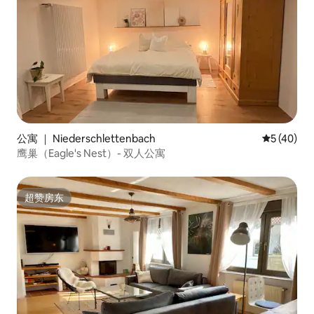
公寓 ｜ Niederschlettenbach
平均评分 5
5 (40)
鹰巢（Eagle's Nest）- 双人公寓
超赞房东
超赞房东