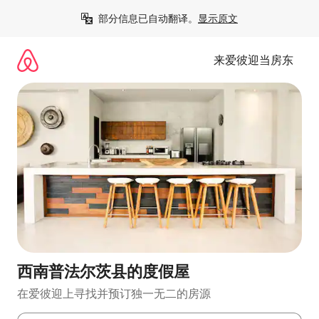
跳
部分信息已自动翻译。
显示原文
至
内
容
来爱彼迎当房东
西南普法尔茨县的度假屋
在爱彼迎上寻找并预订独一无二的房源