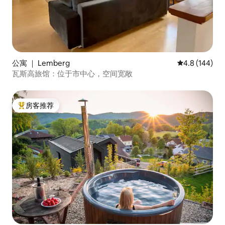
公寓 ｜ Lemberg
平均评分 4.8
4.8 (144)
瓦斯高旅馆：位于市中心，空间宽敞
房客推荐
热门「房客推荐」