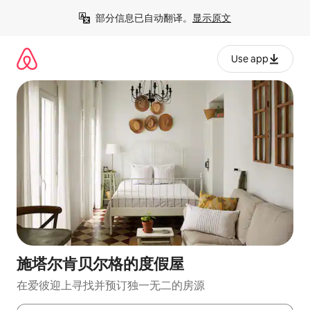
跳
部分信息已自动翻译。
显示原文
至
内
容
Use app
施塔尔肯贝尔格的度假屋
在爱彼迎上寻找并预订独一无二的房源