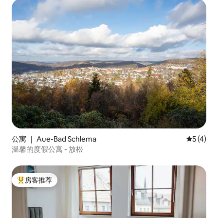
公寓 ｜ Aue-Bad Schlema
平均评分 
5 (4)
温馨的度假公寓 - 放松
房客推荐
热门「房客推荐」