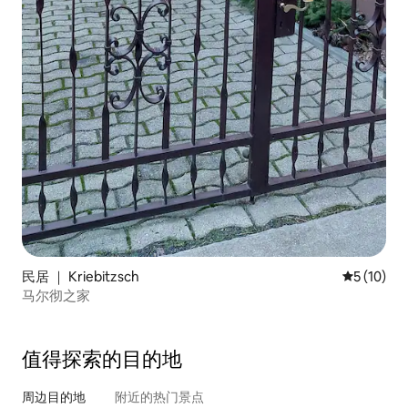
民居 ｜ Kriebitzsch
平均评分 5
5 (10)
马尔彻之家
值得探索的目的地
周边目的地
附近的热门景点