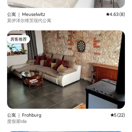
公寓 ｜ Meuselwitz
平均评分 4.6
4.63 (8)
莫伊泽尔维茨现代公寓
房客推荐
房客推荐
公寓 ｜ Frohburg
平均评分 5
5 (22)
度假屋Ida