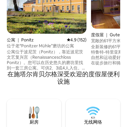
度假屋 ｜ Gutenbo
公寓 ｜ Ponitz
平均评分 4.9 分（满分 5 分），共
4.9 (152)
宽敞的61平方米公
位于老“Ponitzer Mühle”磨坊的公寓
全新装修的61平方
公寓位于波尼茨（Ponitz），靠近波尼茨
特鲁特-特里亚斯
文艺复兴宫（Renaissanceschloss
自然和运动爱好者
Ponitz）。您可以在历史悠久的磨坊里找
在徒步旅行和骑自
到一套三房公寓。可供2、3或4人入住。客
暖的季节里，您可
在施塔尔肯贝尔格深受欢迎的度假屋便利
厅有一张双人床，如有需要，我们可以为
（Weiße Elst
三人添加一张床。楼下有一张床，可供第
景。无论是独自冒
设施
四人使用。可为较小和最小的孩子提供
否有孩子），每个
床。厨房设备齐全，但没有烤箱（只有炉
堂”中感受到宾至如
灶）和电视（但有无线网络）。卫生间配
桑拿浴室随时为您
备淋浴设施、吹风机和毛巾。提供停车
位。
厨房
无线网络