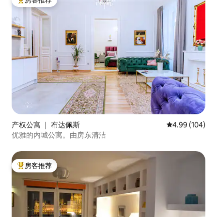
热门「房客推荐」
产权公寓 ｜ 布达佩斯
平均评分 4.99
4.99 (104)
优雅的内城公寓。由房东清洁
房客推荐
热门「房客推荐」