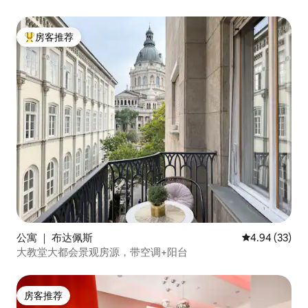
房客推荐
热门「房客推荐」
公寓 ｜ 布达佩斯
平均评分 4.94
4.94 (33)
大教堂大都会景观房源，带空调+阳台
房客推荐
房客推荐