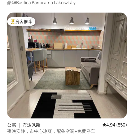
豪华Basilica Panorama Lakosztály
房客推荐
热门「房客推荐」
公寓 ｜ 布达佩斯
平均评分 4.94
4.94 (550)
夜晚安静，市中心凉爽，配备空调+免费停车