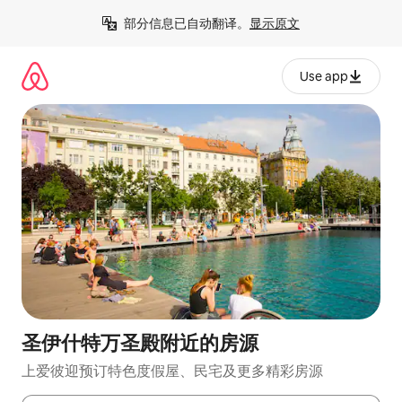
跳
部分信息已自动翻译。
显示原文
至
内
容
Use app
圣伊什特万圣殿附近的房源
上爱彼迎预订特色度假屋、民宅及更多精彩房源