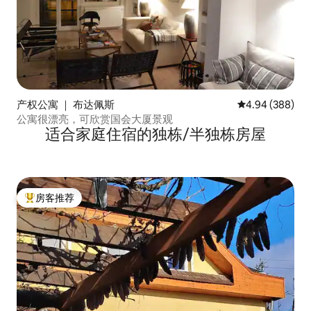
产权公寓 ｜ 布达佩斯
平均评分 4.94
4.94 (388)
公寓很漂亮，可欣赏国会大厦景观
适合家庭住宿的独栋/半独栋房屋
房客推荐
热门「房客推荐」