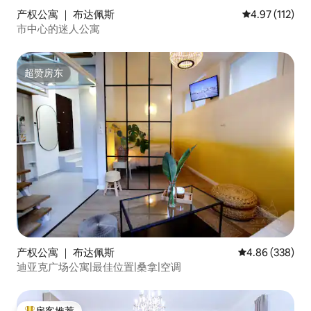
产权公寓 ｜ 布达佩斯
平均评分 4.97
4.97 (112)
市中心的迷人公寓
超赞房东
超赞房东
产权公寓 ｜ 布达佩斯
平均评分 4.86
4.86 (338)
迪亚克广场公寓|最佳位置|桑拿|空调
房客推荐