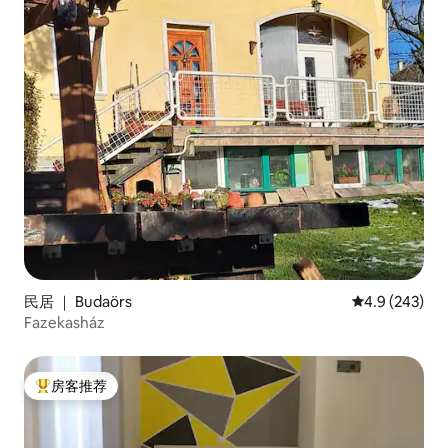
民居 ｜ Budaörs
平均评分 4.9 
4.9 (243)
Fazekasház
房客推荐
热门「房客推荐」