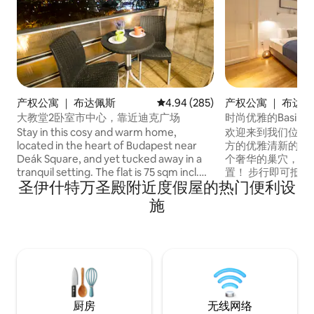
产权公寓 ｜ 布达佩斯
平均评分 4.94 分（满分 5 分），共
4.94 (285)
产权公寓 ｜ 布达
大教堂2卧室市中心，靠近迪克广场
时尚优雅的Basili
Stay in this cosy and warm home,
欢迎来到我们位于
located in the heart of Budapest near
方的优雅清新的单
Deák Square, and yet tucked away in a
个奢华的巢穴，还
tranquil setting. The flat is 75 sqm incl.
置！ 步行即可抵达： 📍 圣斯蒂芬圣殿- 2分
圣伊什特万圣殿附近度假屋的热门便利设
large living-room plus balcony, 2
钟 📍 国会大厦- 1
bedrooms（one bedroom faces the
📍 尚街和Váci街- 
施
street ,which can be noisy; and the other
分钟 📍 布达佩斯摩
faces the inner courtyard, which is very
利亚 - 13分钟 📍 
quiet), toilet separate and bathroom. 1
等……
king size bed and 2 single beds in other
bedroom, which can also made into
double bed. Fast internet, towels etc.
and complimentary tea and coffee.
厨房
无线网络