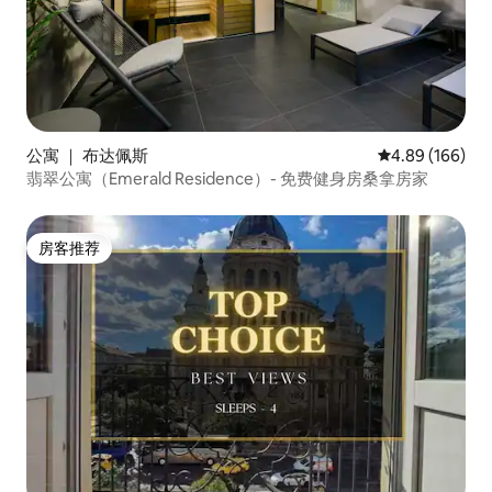
公寓 ｜ 布达佩斯
平均评分 4.89
4.89 (166)
翡翠公寓（Emerald Residence）- 免费健身房桑拿房家
房客推荐
房客推荐