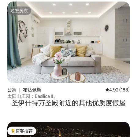
超赞房东
超赞房东
公寓 ｜ 布达佩斯
平均评分 4.92
4.92 (188)
太阳山庄园：Basilica II。
圣伊什特万圣殿附近的其他优质度假屋
房客推荐
热门「房客推荐」