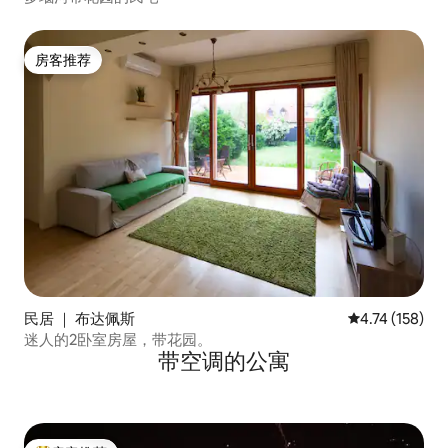
房客推荐
房客推荐
民居 ｜ 布达佩斯
平均评分 4.74
4.74 (158)
迷人的2卧室房屋，带花园。
带空调的公寓