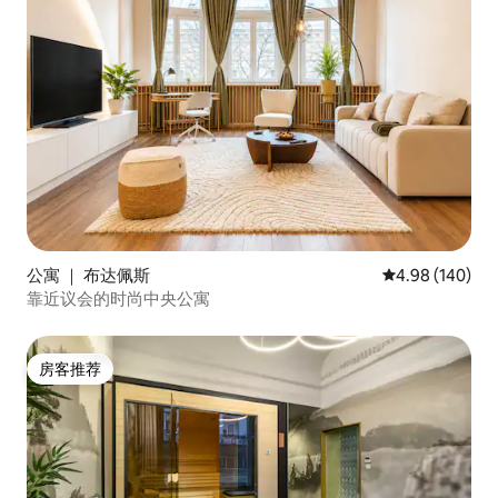
公寓 ｜ 布达佩斯
平均评分 4.98
4.98 (140)
靠近议会的时尚中央公寓
房客推荐
房客推荐