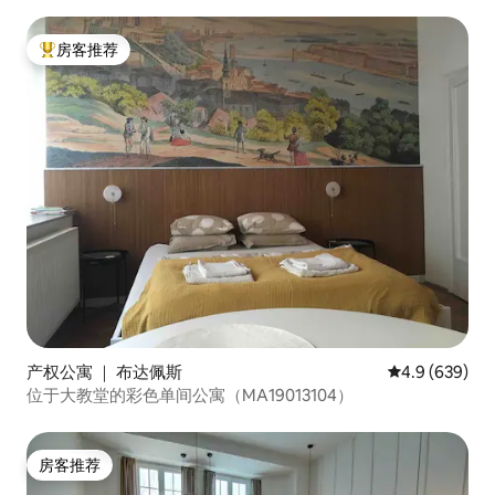
房客推荐
热门「房客推荐」
产权公寓 ｜ 布达佩斯
平均评分 4.9 
4.9 (639)
位于大教堂的彩色单间公寓（MA19013104）
房客推荐
房客推荐