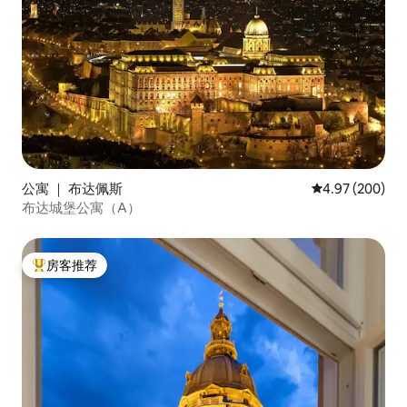
公寓 ｜ 布达佩斯
平均评分 4.97
4.97 (200)
布达城堡公寓（A）
房客推荐
热门「房客推荐」