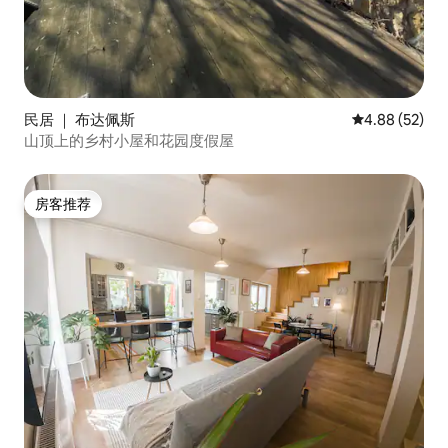
民居 ｜ 布达佩斯
平均评分 4.88
4.88 (52)
山顶上的乡村小屋和花园度假屋
房客推荐
房客推荐