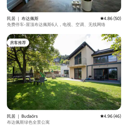
民居 ｜ 布达佩斯
平均评分 4.86
4.86 (50)
免费停车-屋顶布达佩斯6人，电视、空调、无线网络
房客推荐
房客推荐
民居 ｜ Budaörs
平均评分 4.96
4.96 (46)
布达佩斯绿色全景公寓