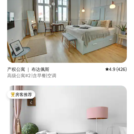
产权公寓 ｜ 布达佩斯
平均评分 4.9
4.9 (426)
高级公寓#2 |含早餐|空调
房客推荐
热门「房客推荐」