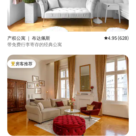
产权公寓 ｜ 布达佩斯
平均评分 4.95
4.95 (628)
带免费行李寄存的经典公寓
房客推荐
热门「房客推荐」