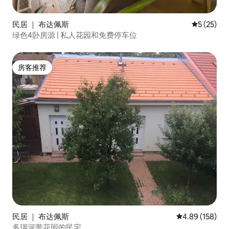
民居 ｜ 布达佩斯
平均评分 5
5 (25)
绿色4卧房源 | 私人花园和免费停车位
房客推荐
房客推荐
民居 ｜ 布达佩斯
平均评分 4.89
4.89 (158)
多瑙河带花园的民宅