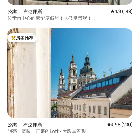
公寓 ｜ 布达佩斯
平均评分 4.9
4.9 (143)
位于市中心的豪华度假屋！大教堂景观！！
房客推荐
热门「房客推荐」
公寓 ｜ 布达佩斯
平均评分 4.98
4.98 (230)
明亮、宽敞、正宗的Loft - 大教堂景观