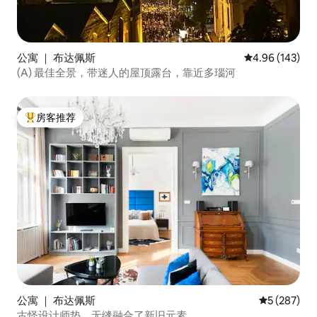
公寓 ｜ 布达佩斯
平均评分 4.96
4.96 (143)
(A) 最佳全景，带迷人的屋顶露台，靠近多瑙河
房客推荐
热门「房客推荐」
公寓 ｜ 布达佩斯
平均评分 5 
5 (287)
古怪设计师垫，无缝融合了新旧元素