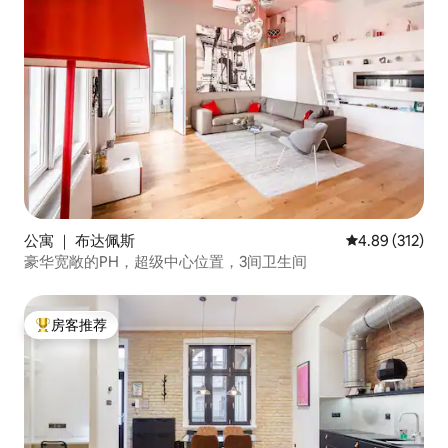
公寓 ｜ 布达佩斯
平均评分 4.89
4.89 (312)
豪华宽敞的PH，超级中心位置，3间卫生间
房客推荐
热门「房客推荐」