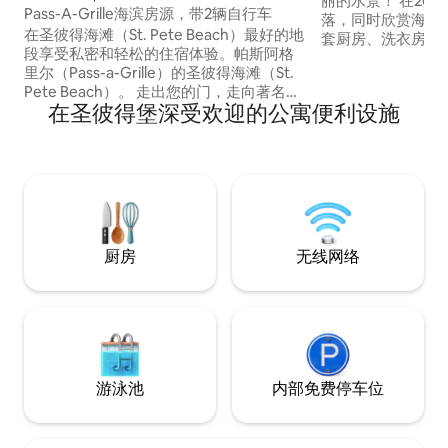
丽的水景！ 在20
Pass-A-Grille海滨房源，带2辆自行车
落，同时欣赏海豚
在圣彼得海滩（St. Pete Beach）最好的地
套厨房、洗衣房、
段享受私密和轻松的住宿体验。帕斯阿格
泳池、热水浴缸、烧
里尔（Pass-a-Grille）的圣彼得海滩（St.
筑群中最安静的建筑。 距离退伍
Pete Beach）。 走出您的门，走向著名的
公园（ War Veteran
在圣彼得堡深受欢迎的公寓便利设施
唐·塞萨尔（Don Cesar）的白色沙滩，或
船只下水、租船、
在面向水的甲板上用餐。 免费停车、2辆自
Madeira Bea
行车、SUP板、毛巾、雨伞、沙滩椅和冷
岛（ Treasure Isla
藏箱！ 我们每年可以出租3次，每次不超过
28天。请咨询，看看您是否是幸运的房客
之一。我们喜欢长期房客，但也理解并非
每个人都可以这样做，只是需要一个小小
的度假胜地！ 🤍
厨房
无线网络
游泳池
内部免费停车位