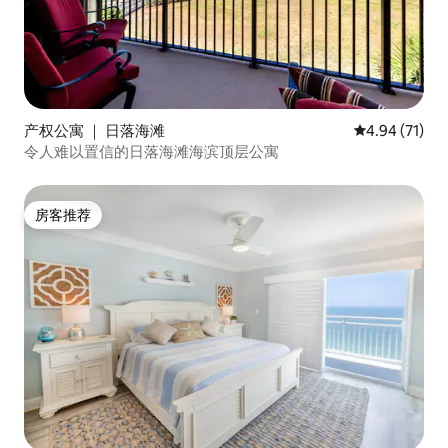
产权公寓 ｜ 日落海滩
平均评分 4.9
4.94 (71)
令人难以置信的日落海滩海滨顶层公寓
房客推荐
房客推荐