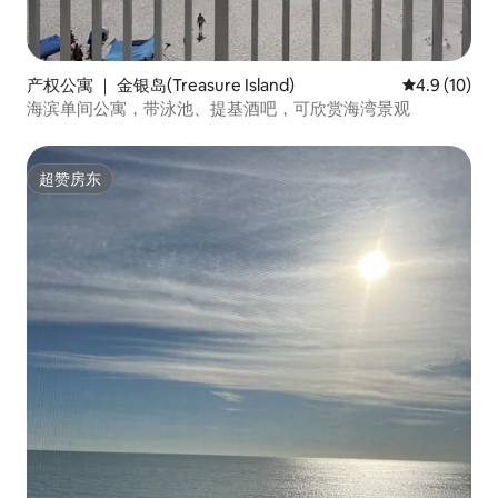
产权公寓 ｜ 金银岛(Treasure Island)
平均评分 4.9
4.9 (10)
海滨单间公寓，带泳池、提基酒吧，可欣赏海湾景观
超赞房东
超赞房东