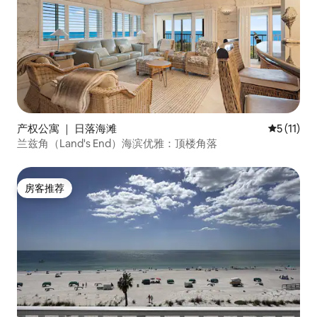
产权公寓 ｜ 日落海滩
平均评分 5
5 (11)
兰兹角（Land's End）海滨优雅：顶楼角落
房客推荐
房客推荐