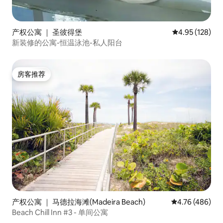
产权公寓 ｜ 圣彼得堡
平均评分 4.95
4.95 (128)
新装修的公寓-恒温泳池-私人阳台
房客推荐
房客推荐
产权公寓 ｜ 马德拉海滩(Madeira Beach)
平均评分 4.76
4.76 (486)
Beach Chill Inn #3 - 单间公寓