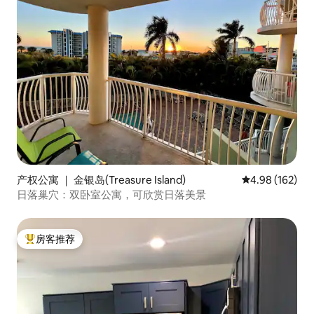
产权公寓 ｜ 金银岛(Treasure Island)
平均评分 4.98
4.98 (162)
日落巢穴：双卧室公寓，可欣赏日落美景
房客推荐
热门「房客推荐」