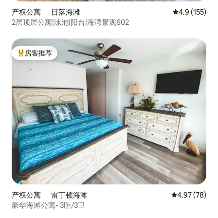
产权公寓 ｜ 日落海滩
平均评分 4.9
4.9 (155)
2层顶层公寓|泳池|阳台|海湾景观602
房客推荐
热门「房客推荐」
产权公寓 ｜ 雷丁顿海滩
平均评分 4.97
4.97 (78)
豪华海滩公寓- 3卧/3卫