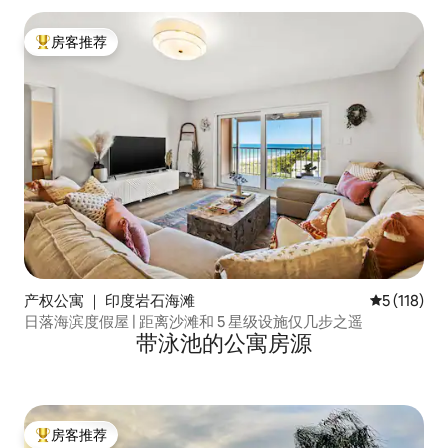
房客推荐
热门「房客推荐」
产权公寓 ｜ 印度岩石海滩
平均评分 5 
5 (118)
日落海滨度假屋 | 距离沙滩和 5 星级设施仅几步之遥
带泳池的公寓房源
房客推荐
热门「房客推荐」