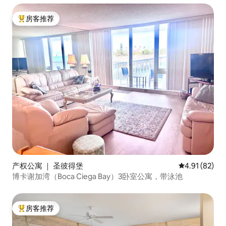
房客推荐
热门「房客推荐」
产权公寓 ｜ 圣彼得堡
平均评分 4.9
4.91 (82)
博卡谢加湾（Boca Ciega Bay）3卧室公寓，带泳池
房客推荐
热门「房客推荐」