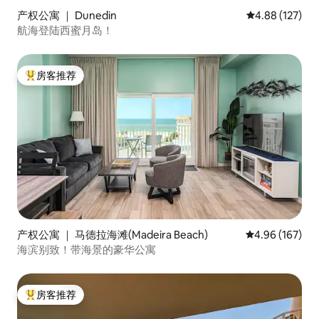
产权公寓 ｜ Dunedin
平均评分 4.88
4.88 (127)
航海登陆西蜜月岛！
房客推荐
热门「房客推荐」
产权公寓 ｜ 马德拉海滩(Madeira Beach)
平均评分 4.96
4.96 (167)
海滨别致！带海景的豪华公寓
房客推荐
热门「房客推荐」