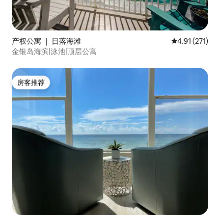
产权公寓 ｜ 日落海滩
平均评分 4.91
4.91 (271)
金银岛海滨|泳池|顶层公寓
房客推荐
房客推荐