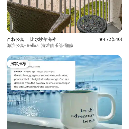
产权公寓 ｜ 比尔埃尔海滩
平均评分 4.72
4.72 (540)
海滨公寓- Belleair海滩俱乐部-翻修
房客推荐
房客推荐