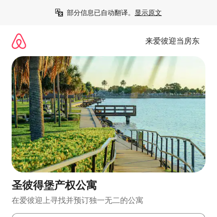
跳
部分信息已自动翻译。
显示原文
至
内
容
来爱彼迎当房东
圣彼得堡产权公寓
在爱彼迎上寻找并预订独一无二的公寓