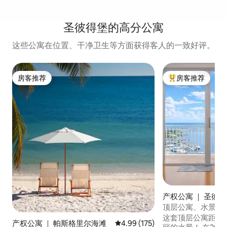
圣彼得堡的高分公寓
这些公寓在位置、干净卫生等方面获得客人的一致好评。
房客推荐
房客推荐
房客推荐
热门「房客推荐」
产权公寓 ｜ 圣彼
顶层公寓、水景、
这套顶层公寓距离
产权公寓 ｜ 帕斯格里尔海滩
平均评分 4.99 分（满分 5 分），共
4.99 (175)