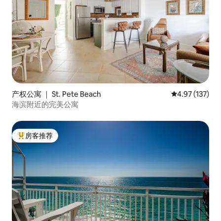
产权公寓 ｜ St. Pete Beach
平均评分 4.97
4.97 (137)
海滨附近的完美公寓
房客推荐
热门「房客推荐」