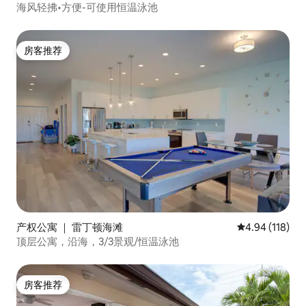
海风轻拂•方便-可使用恒温泳池
房客推荐
房客推荐
产权公寓 ｜ 雷丁顿海滩
平均评分 4.94
4.94 (118)
顶层公寓，沿海，3/3景观/恒温泳池
房客推荐
房客推荐