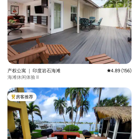
产权公寓 ｜ 印度岩石海滩
平均评分 4.89
4.89 (156)
海滩休闲体验 II
房客推荐
热门「房客推荐」