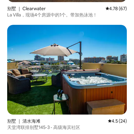
别墅 ｜ Clearwater
平均评分 4.7
4.78 (67)
La Villa，现场4个房源中的1个。带加热泳池！
别墅 ｜ 清水海滩
平均评分 4.5
4.5 (24)
天堂湾联排别墅145-3 - 高级海滨社区