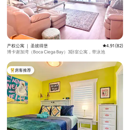
产权公寓 ｜ 圣彼得堡
平均评分 4.9
4.91 (82)
博卡谢加湾（Boca Ciega Bay）3卧室公寓，带泳池
房客推荐
热门「房客推荐」