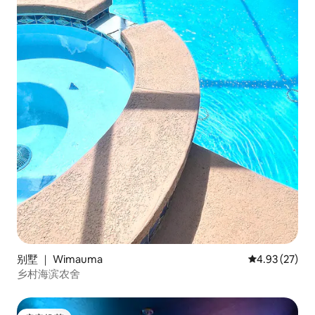
别墅 ｜ Wimauma
平均评分 4.9
4.93 (27)
乡村海滨农舍