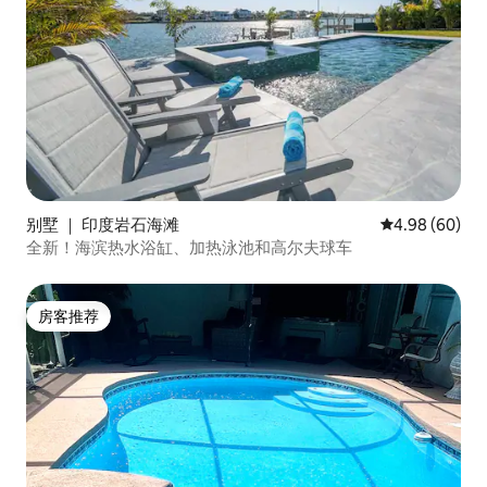
别墅 ｜ 印度岩石海滩
平均评分 4.98
4.98 (60)
全新！海滨热水浴缸、加热泳池和高尔夫球车
房客推荐
房客推荐