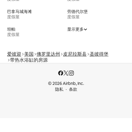
巴拿马城海滩
劳德代尔堡
度假屋
度假屋
坦帕
显示更多
度假屋
爱彼迎
美国
佛罗里达州
皮尼拉斯县
圣彼得堡
带热水浴缸的房源
© 2026 Airbnb, Inc.
隐私
条款