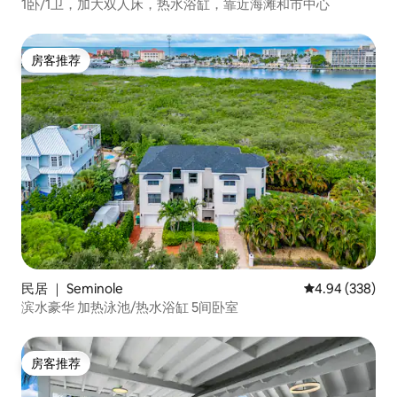
1卧/1卫，加大双人床，热水浴缸，靠近海滩和市中心
房客推荐
房客推荐
民居 ｜ Seminole
平均评分 4.94
4.94 (338)
滨水豪华 加热泳池/热水浴缸 5间卧室
房客推荐
房客推荐