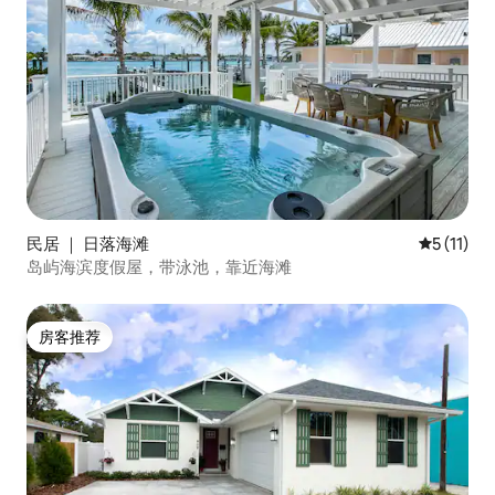
民居 ｜ 日落海滩
平均评分 5
5 (11)
岛屿海滨度假屋，带泳池，靠近海滩
房客推荐
房客推荐