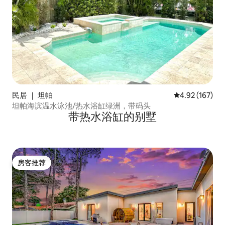
民居 ｜ 坦帕
平均评分 4.92
4.92 (167)
坦帕海滨温水泳池/热水浴缸绿洲，带码头
带热水浴缸的别墅
房客推荐
房客推荐