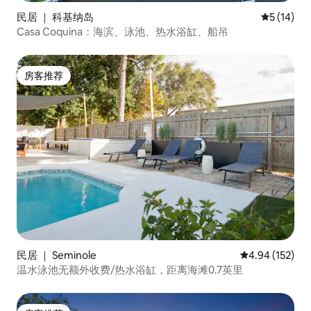
民居 ｜ 科基纳岛
平均评分 5
5 (14)
Casa Coquina：海滨、泳池、热水浴缸、船吊
房客推荐
房客推荐
民居 ｜ Seminole
平均评分 4.94
4.94 (152)
温水泳池无额外收费/热水浴缸，距离海滩0.7英里