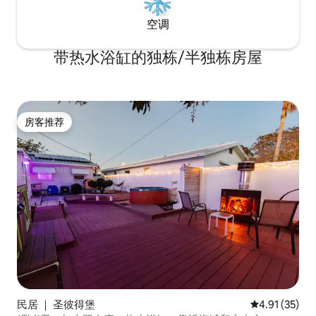
空调
带热水浴缸的独栋/半独栋房屋
房客推荐
房客推荐
民居 ｜ 圣彼得堡
平均评分 4.9
4.91 (35)