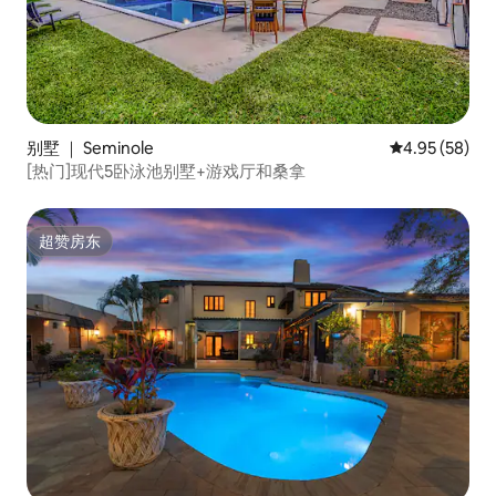
别墅 ｜ Seminole
平均评分 4.95
4.95 (58)
[热门]现代5卧泳池别墅+游戏厅和桑拿
超赞房东
超赞房东