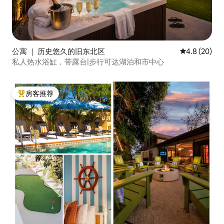
公寓 ｜ 历史悠久的旧东北区
平均评分 4.8
4.8 (20)
私人热水浴缸，带露台|步行可达湖泊和市中心
房客推荐
热门「房客推荐」