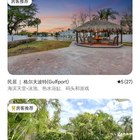
房客推荐
房客推荐
民居 ｜ 格尔夫波特(Gulfport)
平均评分 5
5 (27)
海滨天堂•泳池、热水浴缸、码头和游戏
房客推荐
热门「房客推荐」