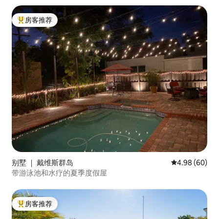
房客推荐
热门「房客推荐」
别墅 ｜ 戴维斯群岛
平均评分 4.98
4.98 (60)
带游泳池和水疗的夏季度假屋
房客推荐
热门「房客推荐」