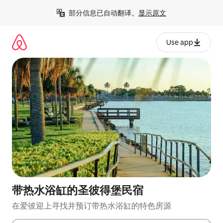
跳
部分信息已自动翻译。
显示原文
至
内
容
Use app
带热水浴缸的圣彼得堡民宿
在爱彼迎上寻找并预订带热水浴缸的特色房源