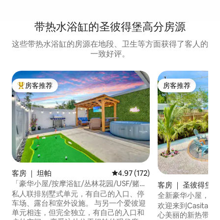
带热水浴缸的圣彼得堡高分房源
这些带热水浴缸的房源在地段、卫生等方面获得了客人的
一致好评。
房客推荐
房客推荐
热门「房客推荐」
房客推荐
客房 ｜ 坦帕
平均评分 4.97 分（满分 5 分），共
4.97 (172)
「豪华小屋/按摩浴缸/丛林花园/USF/赌
客房 ｜ 圣彼得堡
场」
私人联排别墅式单元，有自己的入口、停
全新豪华小屋，带
车场、露台和室外设施。 与另一个爱彼迎
🏝☀️🏖
欢迎来到Casita C
单元相连，但完全独立，有自己的入口和
心美丽的新热带天