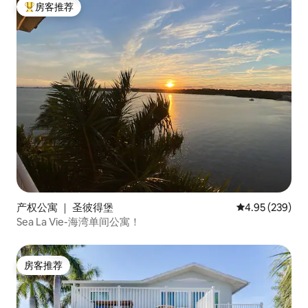
房客推荐
热门「房客推荐」
产权公寓 ｜ 圣彼得堡
平均评分 4.95
4.95 (239)
Sea La Vie-海湾单间公寓！
房客推荐
房客推荐