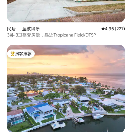
民居 ｜ 圣彼得堡
平均评分 4.96
4.96 (227)
3卧-3卫整套房源，靠近Tropicana Field/DTSP
房客推荐
热门「房客推荐」