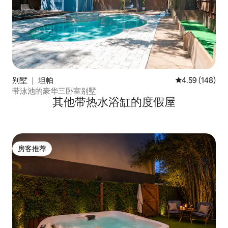
别墅 ｜ 坦帕
平均评分 4.59
4.59 (148)
带泳池的豪华三卧室别墅
其他带热水浴缸的度假屋
房客推荐
房客推荐