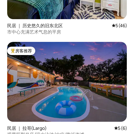
民居 ｜ 历史悠久的旧东北区
平均评分 5
5 (46)
市中心充满艺术气息的平房
房客推荐
热门「房客推荐」
民居 ｜ 拉哥(Largo)
平均评分 
5 (6)