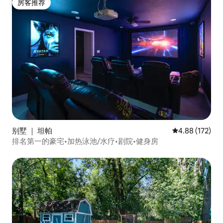
房客推荐
房客推荐
别墅 ｜ 坦帕
平均评分 4.88
4.88 (172)
排名第一的豪宅•加热泳池/水疗•剧院•健身房