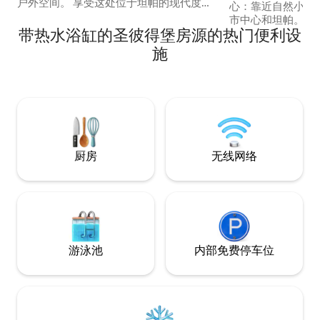
户外空间。 享受这处位于坦帕的现代度假
心：靠近自然小径
屋，配备按摩浴缸、凉亭和高尔夫练习
市中心和坦帕。 距离
场。 距离Busch Gardens、USF和
带热水浴缸的圣彼得堡房源的热门便利设
Pete Beach
Seminole Hard Rock Casino仅几分钟路
第一！ 屋内有洗衣
施
程。 配备现代化厨房、智能电视、无线网
篝火的私人围栏。
络和户外空间。 禁止举办派对、活动、聚
心，配备扬声器、射
会或播放喧闹的音乐。 请遵守安静时段规
加热淋浴。记忆泡
定，并为邻近房源的房客着想。
有需要，可提供第
沫床垫的AeroBed
厨房
无线网络
游泳池
内部免费停车位