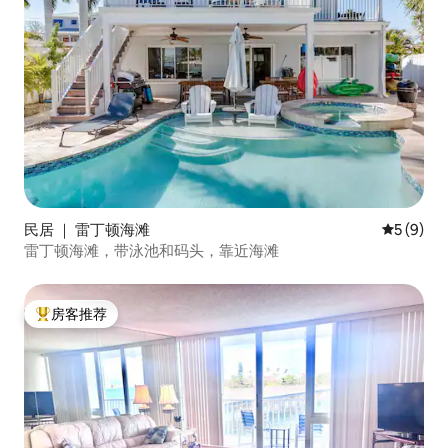
民居 ｜ 雷丁顿海滩
平均评分 
5 (9)
雷丁顿海滩，带泳池和码头，靠近海滩
房客推荐
热门「房客推荐」