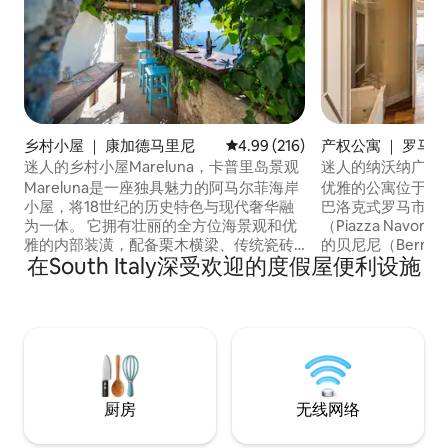
乡村小屋 ｜ 康加德马里尼
平均评分 4.99 分（满分 5 分），共
4.99 (216)
产权公寓 ｜ 罗马
迷人的乡村小屋Mareluna，卡普里岛景观
迷人的纳沃纳广场
Mareluna是一座独具魅力的阿马尔菲海岸
优雅的公寓位于著
小屋，将18世纪的历史特色与现代奢华融
巴洛克式罗马市中
为一体。 它拥有壮丽的全方位海景观和优
（Piazza Nav
雅的内部装潢，配备栗木横梁、传统瓷砖
的贝尼尼（Berni
在South Italy深受欢迎的度假屋便利设施
等细节，以及空调和智能电视等现代便利
（Borromini
设施。 独特的装饰，如翻修一新的卫生
带独立卫生间的卧
间，内部有裸露的石头和一个拥有 200 年
缸，让您尽情放松
历史的水槽，为房源增添了个性。 房源还
应要求容纳更多房
设有露台和庭院，非常适合欣赏令人惊叹
精致的氛围，让这
的海岸风光和户外用餐
度过一段难忘的住
厨房
无线网络