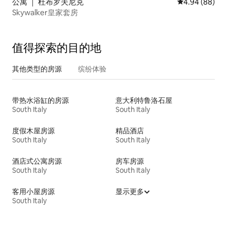
公寓 ｜ 杜布罗夫尼克
平均评分 4.94
4.94 (88)
Skywalker皇家套房
值得探索的目的地
其他类型的房源
缤纷体验
带热水浴缸的房源
意大利特鲁洛石屋
South Italy
South Italy
度假木屋房源
精品酒店
South Italy
South Italy
酒店式公寓房源
房车房源
South Italy
South Italy
客用小屋房源
显示更多
South Italy