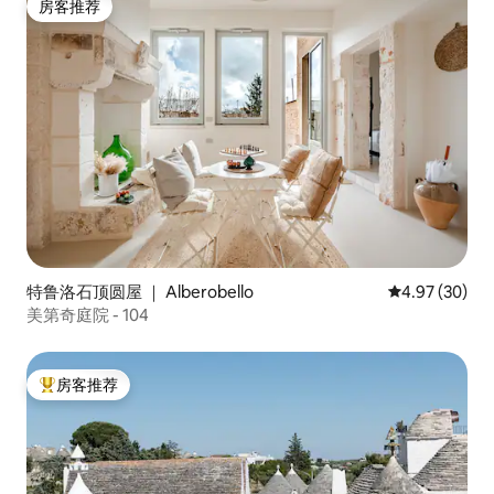
房客推荐
房客推荐
特鲁洛石顶圆屋 ｜ Alberobello
平均评分 4.97
4.97 (30)
美第奇庭院 - 104
房客推荐
热门「房客推荐」