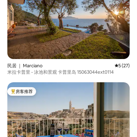
民居 ｜ Marciano
平均评分 5
5 (27)
米拉卡普里 - 泳池和景观 卡普里岛 15063044ext0114
房客推荐
热门「房客推荐」