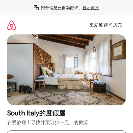
跳
部分信息已自动翻译。
显示原文
至
内
容
来爱彼迎当房东
South Italy的度假屋
在爱彼迎上寻找并预订独一无二的房源