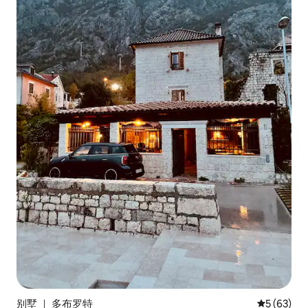
别墅 ｜ 多布罗特
平均评分 5
5 (63)