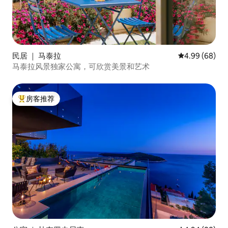
民居 ｜ 马泰拉
平均评分 4.99
4.99 (68)
马泰拉风景独家公寓，可欣赏美景和艺术
房客推荐
热门「房客推荐」