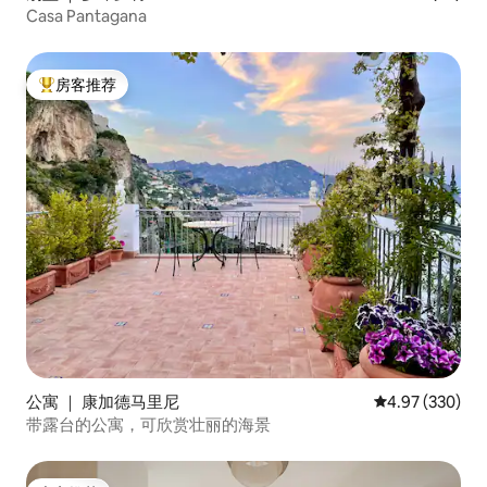
Casa Pantagana
房客推荐
热门「房客推荐」
公寓 ｜ 康加德马里尼
平均评分 4.97
4.97 (330)
带露台的公寓，可欣赏壮丽的海景