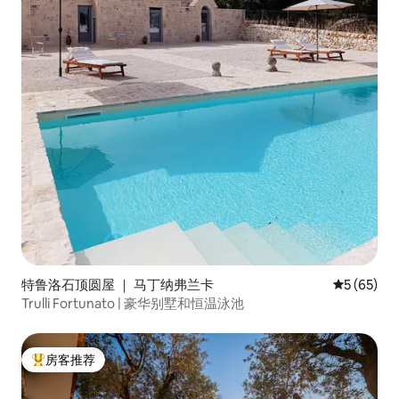
特鲁洛石顶圆屋 ｜ 马丁纳弗兰卡
平均评分 5
5 (65)
Trulli Fortunato | 豪华别墅和恒温泳池
房客推荐
热门「房客推荐」