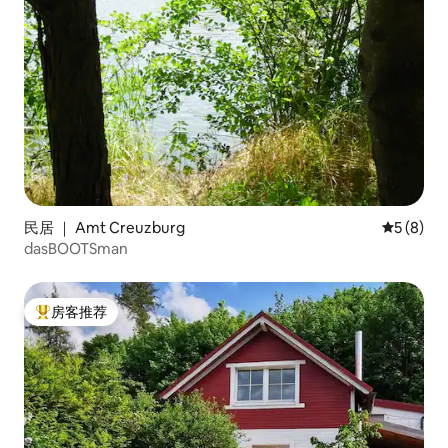
民居 ｜ Amt Creuzburg
平均评分 
5 (8)
dasBOOTSman
房客推荐
热门「房客推荐」