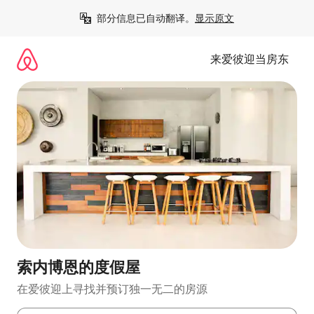
跳
部分信息已自动翻译。
显示原文
至
内
容
来爱彼迎当房东
索内博恩的度假屋
在爱彼迎上寻找并预订独一无二的房源