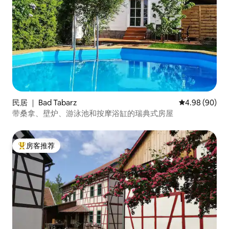
民居 ｜ Bad Tabarz
平均评分 4.98
4.98 (90)
带桑拿、壁炉、游泳池和按摩浴缸的瑞典式房屋
房客推荐
热门「房客推荐」