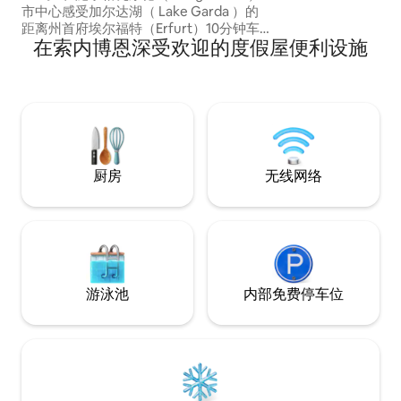
市中心感受加尔达湖（ Lake Garda ）的
距离州首府埃尔福特（Erfurt）10分钟车
在索内博恩深受欢迎的度假屋便利设施
程。 独一无二的家具采用高品质材料，可
欣赏三个格莱兴（Gleichen）的无遮挡景
观。 自行车/徒步旅行是这里的亮点。 大
型泳池和按摩浴缸仅在1月至10月期间开
放。 桑拿房全年可供使用，最多可容纳6
人。 烧烤架和2个壁炉让您放松身心。
厨房
无线网络
游泳池
内部免费停车位