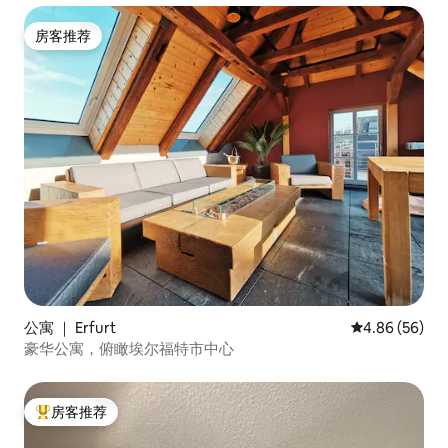
房客推荐
房客推荐
公寓 ｜ Erfurt
平均评分 4.86
4.86 (56)
豪华公寓，俯瞰埃尔福特市中心
房客推荐
热门「房客推荐」