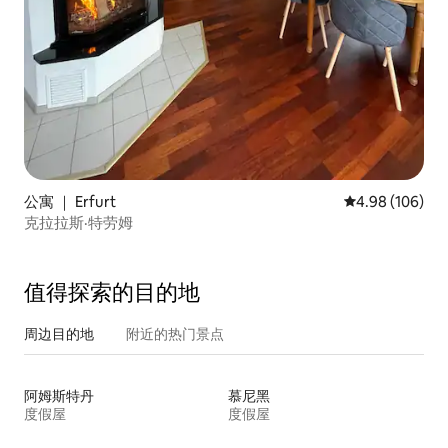
公寓 ｜ Erfurt
平均评分 4.98
4.98 (106)
克拉拉斯·特劳姆
值得探索的目的地
周边目的地
附近的热门景点
阿姆斯特丹
慕尼黑
度假屋
度假屋