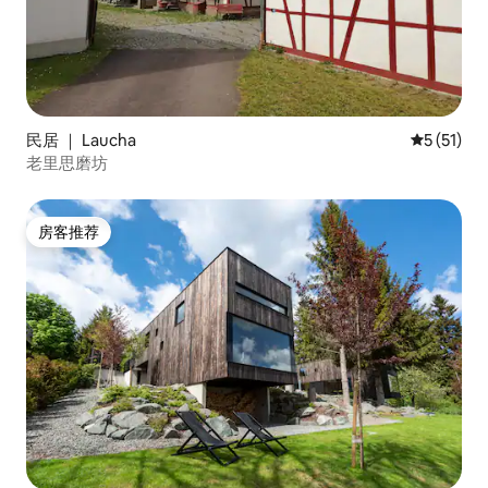
民居 ｜ Laucha
平均评分 5
5 (51)
老里思磨坊
房客推荐
房客推荐