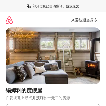
跳
部分信息已自动翻译。
显示原文
至
内
容
来爱彼迎当房东
锡姆科的度假屋
在爱彼迎上寻找并预订独一无二的房源