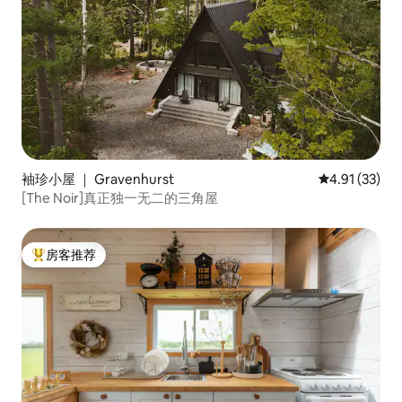
袖珍小屋 ｜ Gravenhurst
平均评分 4.9
4.91 (33)
[The Noir]真正独一无二的三角屋
房客推荐
热门「房客推荐」