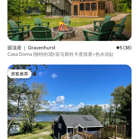
圆顶屋 ｜ Gravenhurst
平均评分 5
5 (38)
Casa Doma |独特的3卧室马斯科卡度假屋+热水浴缸
房客推荐
房客推荐