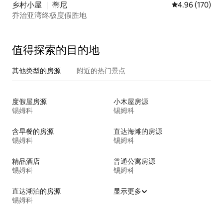
乡村小屋 ｜ 蒂尼
平均评分 4.96
4.96 (170)
乔治亚湾终极度假胜地
值得探索的目的地
其他类型的房源
附近的热门景点
度假屋房源
小木屋房源
锡姆科
锡姆科
含早餐的房源
直达海滩的房源
锡姆科
锡姆科
精品酒店
普通公寓房源
锡姆科
锡姆科
直达湖泊的房源
显示更多
锡姆科