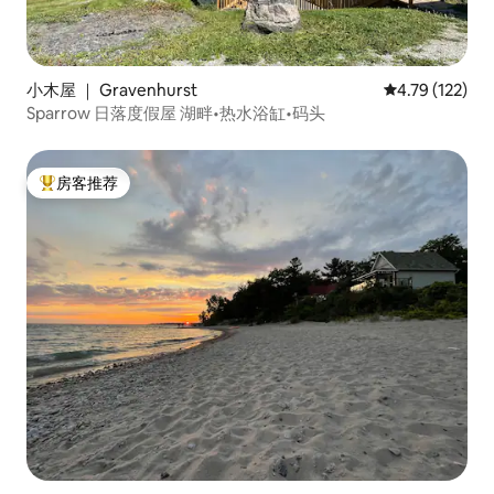
小木屋 ｜ Gravenhurst
平均评分 4.79
4.79 (122)
Sparrow 日落度假屋 湖畔•热水浴缸•码头
房客推荐
热门「房客推荐」