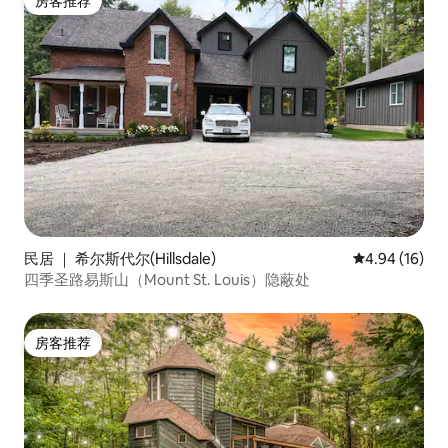
房客推荐
房客推荐
民居 ｜ 希尔斯代尔(Hillsdale)
平均评分 4.9
4.94 (16)
四季圣路易斯山（Mount St. Louis）隐蔽处
房客推荐
房客推荐