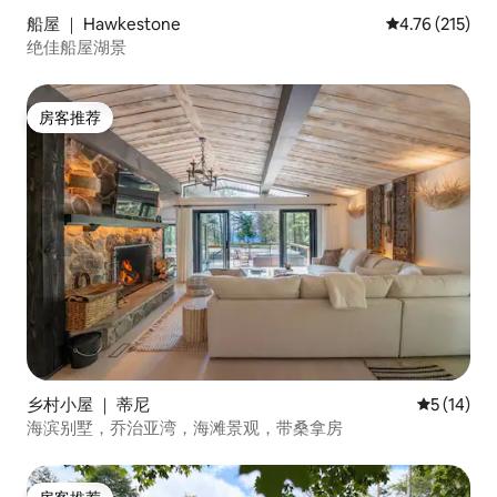
船屋 ｜ Hawkestone
平均评分 4.76
4.76 (215)
绝佳船屋湖景
房客推荐
房客推荐
乡村小屋 ｜ 蒂尼
平均评分 5
5 (14)
海滨别墅，乔治亚湾，海滩景观，带桑拿房