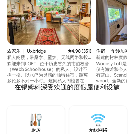
农家乐 ｜ Uxbridge
平均评分 4.98 分（满分 5 分），共
4.98 (351)
住宿 ｜ 华沙加滩
私人阁楼，带桑拿、壁炉、无线网络和投
新建的树林度假屋
影仪
欢迎来到LOFT - 位于历史悠久的韦伯校舍
Woodsy Lof
（Webb Schoolhouse）的私人、设计不
仅有海滩和令人惊
拘一格、以水疗为灵感的独特住宿，距离
有蓝山、Scandin
多伦多不到一小时。 这间私人阁楼曾在
wood、全新的赌
在锡姆科深受欢迎的度假屋便利设施
《TORONTO LIFE》中亮相，配备您自己
吧、餐厅、海滩和其他
的桑拿房、独特的悬挂床、柴火炉、小厨
验也很棒。 配备
房，并摆满了艺术品和巨大的热带植物，
台、XL浴缸、毛
还有一台投影仪和大屏幕，可供您度过精
The Frame电
彩的电影之夜。 放松身心，恢复精力，漫
网络、电动百叶窗……等等
步于庭院，享受美丽的户外空间、永续农
越，让您尽情享受
场、动物和火坑。
厨房
无线网络