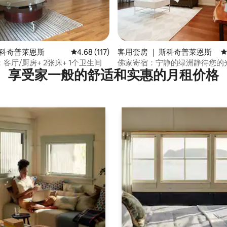
 5 分），共 35 条评价
斯科奇普莱恩斯
平均评分 4.68 分（满分 5 分），共 117 条评价
4.68 (117)
客用套房 ｜ 斯科奇普莱恩斯
平
客厅/厨房+ 2张床+ 1个卫生间
佛家寄宿：宁静的绿洲静待您的
享受家一般的舒适和实惠的月租价格