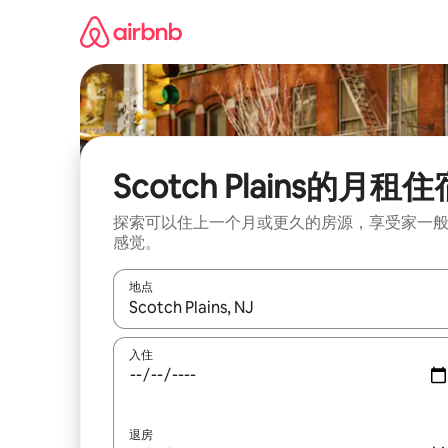
跳
至
内
容
Scotch Plains的月租住
探索可以住上一个月或更久的房源，享受家一
感觉。
地点
如有搜索结果，请使用上下方向键查看，或通过点
入住
退房