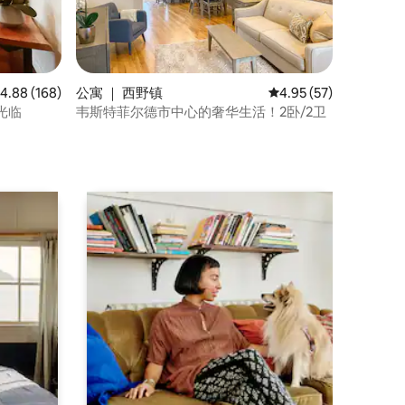
均评分 4.88 分（满分 5 分），共 168 条评价
4.88 (168)
公寓 ｜ 西野镇
平均评分 4.95 分（满分
4.95 (57)
光临
韦斯特菲尔德市中心的奢华生活！2卧/2卫