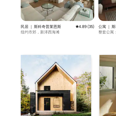
民居 ｜ 斯科奇普莱恩斯
平均评分 4.89 分（满分
4.89 (35)
公寓 ｜ 
纽约市郊，新泽西海滩
整套公寓：