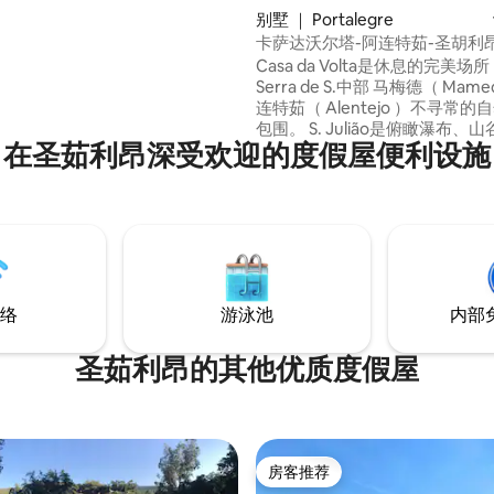
别墅 ｜ Portalegre
卡萨达沃尔塔-阿连特茹-圣胡利
Casa da Volta是休息的完美场
Serra de S.中部 马梅德（ Mam
连特茹（ Alentejo ）不寻常
包围。 S. Julião是俯瞰瀑布、
在圣茹利昂深受欢迎的度假屋便利设施
房东所在地。 这个村庄与西班牙
离马尔旺（ Marvão ） 17公里
单和活力，邀请您去探索。 在抵达指南
中，我们提供Casa da Volta
接。
络
游泳池
内部
圣茹利昂的其他优质度假屋
房客推荐
房客推荐