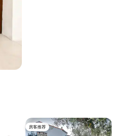
乡村小屋 ｜
房客推荐
房客
房客推荐
热门「
塔帕达·达·