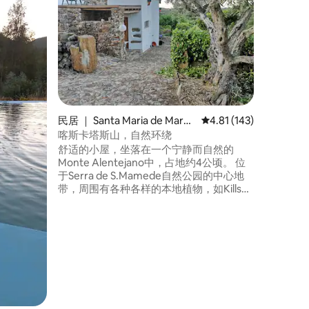
Tapada 
São M
牙房屋，
来，它一
定为那些
打开大门
要的便利
过一个充
乎流逝得
民居 ｜ Santa Maria de Marvã
平均评分 4.81 分（满分
4.81 (143)
o
喀斯卡塔斯山，自然环绕
舒适的小屋，坐落在一个宁静而自然的
Monte Alentejano中，占地约4公顷。 位
于Serra de S.Mamede自然公园的中心地
带，周围有各种各样的本地植物，如Kills、
Olive Trees、Carvalhos或果树。 穿过塞弗
河（ Sever River ） ，还有一条溪流，这里
有许多瀑布，让您享受清爽的浴缸。 它还
有两个真正的天然泳池，老式重复使用的
水箱。