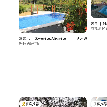
民居 ｜ Ma
橄榄油 Marv
do Lagar
农家乐 ｜ Soverete/Alegrete
平均评分 5 分（满分
5 (8)
塞拉的庇护所
房客推荐
房客推荐
热门「房客推荐」
房客推荐