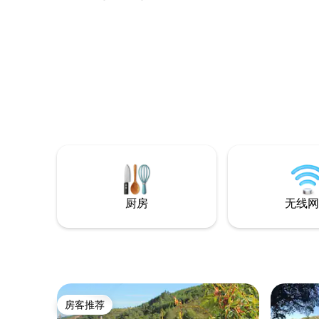
（Alto Alentejo）地区，距离马尔瓦翁
（Marvão）和卡斯特洛德维德（Castelo
de Vide）村仅11公里。 冬季有木质颗粒
炉，夏季有私人户外泳池。 这里是休息和
放松的理想场所，既靠近一切，又足够远
离。
厨房
无线网
房客推荐
房客推荐