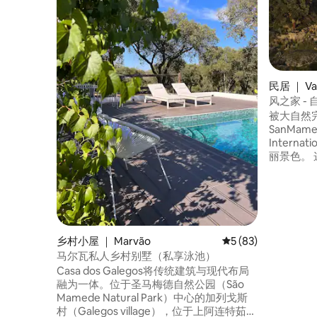
民居 ｜ Val
风之家 -
被大自然
SanMam
Internat
丽景色。 这栋房子是游览LaRaya Luso古城
的绝佳基
牙民间传
众多巨石遗
放松身心
边品尝当
乡村小屋 ｜ Marvão
平均评分 5 分（满分 
5 (83)
马尔瓦私人乡村别墅（私享泳池）
Casa dos Galegos将传统建筑与现代布局
融为一体。位于圣马梅德自然公园（São
Mamede Natural Park）中心的加列戈斯
村（Galegos village），位于上阿连特茹