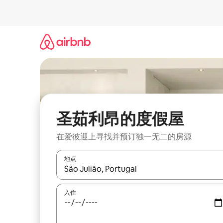
跳
至
内
容
圣茹利昂的度假屋
在爱彼迎上寻找并预订独一无二的房源
地点
如有搜索结果，请使用上下方向键查看，或通过点
入住