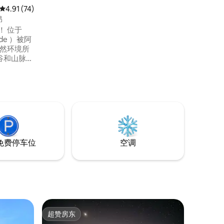
平均评分 4.91 分（满分 5 分），共 74 条评价
4.91 (74)
昂
所！ 位于
ede ）被阿
的自然环境所
山谷和山脉的
接壤，距
，融合了简
确切位置的链
免费停车位
空调
超赞房东
超赞房东