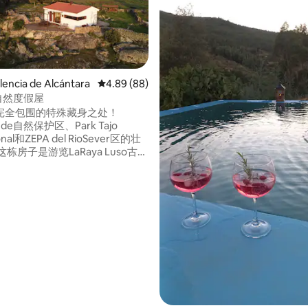
encia de Alcántara
平均评分 4.89 分（满分 5 分），共 88 条评价
4.89 (88)
 自然度假屋
完全包围的特殊藏身之处！
ede自然保护区、Park Tajo
ional和ZEPA del RioSever区的壮
地，惊叹于正宗的西班牙和葡萄
说，徒步穿越周围的荒野，以及
迹和menhirs。 最后，您可以
，欣赏美景，鸟儿飞来飞去，一
地葡萄酒和一些小吃。欢迎！
5 分），共 83 条评价