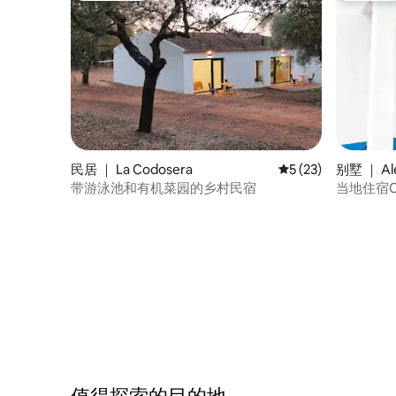
民居 ｜ La Codosera
平均评分 5 分（满分 
5 (23)
别墅 ｜ Al
带游泳池和有机菜园的乡村民宿
当地住宿Cas