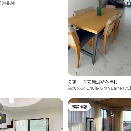
公寓很棒
 5 分），共 45 条评价
公寓 ｜ 圣安德烈斯乔卢拉
高级公寓 Chula-Gran Barreal/Ch
房客推荐
房客推荐