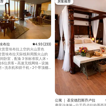
推荐
房客推荐
客推荐」
房客推荐
 普埃布拉
平均评分 4.93 分（满分 5 分），共 233 条评价
4.93 (233)
欣赏普埃布拉上空的火山景色
欣赏普埃布拉天际线和周围火山的
6位房客 • 高速无线网络 • 设施
 • 洗衣机和烘干机 • 2个带顶棚
健身房 • 儿童区 • 适合携带宠物入
要高速公路仅几分钟车程。 自
5 分），共 186 条评价
4小时安保•可直接乘坐电梯
公寓 ｜ 圣安德烈斯乔卢拉
弗里达体验 • 位于乔卢拉的墨西