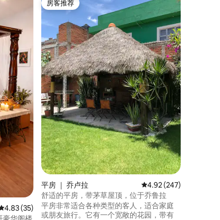
房客推荐
房客
房客推荐
热门「
6分钟到Pi
室 - 3.
Casa 
期带来难
乔卢拉市
特火山和
烹饪设备
杯、茶和水瓶 • 餐厅壁炉和酒
布拉市中
25分钟车
平房 ｜ 乔卢拉
平均评分 4.92 分（满分 
4.92 (247)
舒适的平房，带茅草屋顶，位于乔鲁拉
平房非常适合各种类型的客人，适合家庭
平均评分 4.83 分（满分 5 分），共 35 条评价
4.83 (35)
或朋友旅行。它有一个宽敞的花园，带有
哥豪华阁楼