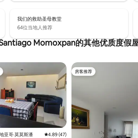
我们的救助圣母教堂
64位当地人推荐
Santiago Momoxpan的其他优质度假
房客推荐
房客推荐
圣地亚哥·莫莫斯潘
平均评分 4.89 分（满分 5 分），共 47 条评价
4.89 (47)