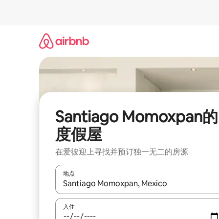
跳
至
内
容
Santiago Momoxpan的
度假屋
在爱彼迎上寻找并预订独一无二的房源
地点
如有搜索结果，请使用上下方向键查看，或通过点
入住