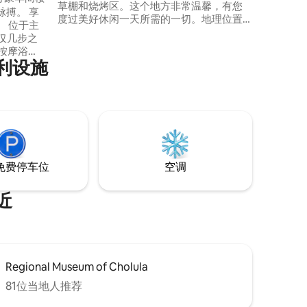
草棚和烧烤区。这个地方非常温馨，有您
搏。 享
度过美好休闲一天所需的一切。地理位置
 位于主
优越，通往普埃布拉和乔卢拉的主要通
）仅几步之
道。此外，步行5分钟即可抵达乔卢拉
、按摩浴
（Cholula）最重要的商业广场之一。距离
便利设施
让您享受独
乔卢拉金字塔（Pirámide de Cholula）10
免费自行
分钟车程。此外，它完全是宠物友好型
rida）花
的！
。 让我们
动提供全
免费停车位
空调
近
Regional Museum of Cholula
81位当地人推荐