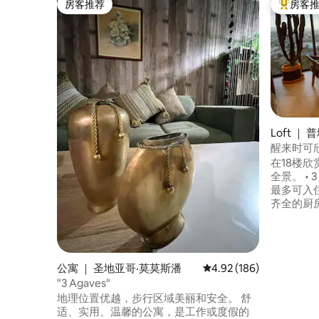
房客推荐
房客
房客推荐
热门「房
Loft ｜
醒来时可
在18楼
全景。 • 3 间卧室，配备 3 张标准双人床 •
最多可入住
齐全的厨房
的停车位 360°屋顶，可欣赏城市全景和火
山景观 • 
住 距离Angelópolis、Cholula、餐厅、购
物中心和主
公寓 ｜ 圣地亚哥·莫莫斯潘
平均评分 4.92 分（满分 
4.92 (186)
助入住•2
"3 Agaves"
地理位置优越，步行区域美丽和安全。 舒
适、实用、温馨的公寓，是工作或度假的