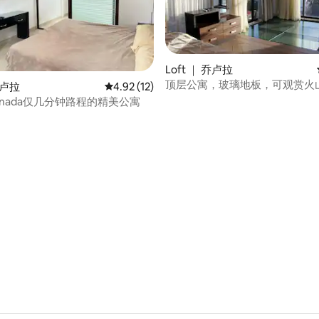
Loft ｜ 乔卢拉
顶层公寓，玻璃地板，可观赏火
乔卢拉
平均评分 4.92 分（满分 5 分），共 12 条评价
4.92 (12)
lanada仅几分钟路程的精美公寓
分 5 分），共 7 条评价