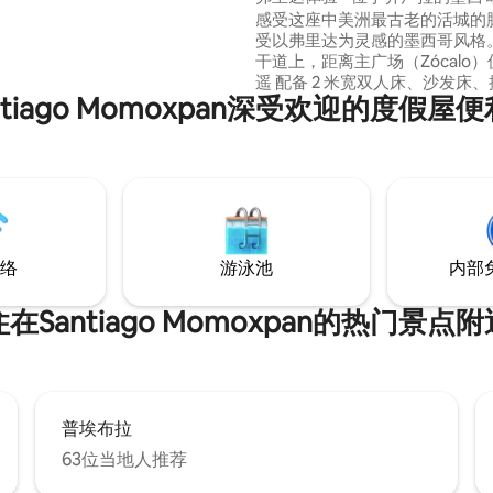
感受这座中美洲最古老的活城的脉
受以弗里达为灵感的墨西哥风格。
干道上，距离主广场（Zócalo
遥 配备 2 米宽双人床、沙发床
ntiago Momoxpan深受欢迎的度假屋
缸、75 英寸电视和独立露台，
一无二的体验。 享受迎宾招待、
车以及弗里达故居（La Casa de F
园的使用权。 包含每日丰盛早餐
通过管家服务为您的定制庆祝活
方位支持。
络
游泳池
内部
住在Santiago Momoxpan的热门景点附
普埃布拉
63位当地人推荐