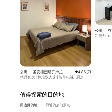
公寓 ｜ 
距离Exp
公寓 ｜ 圣安德烈斯乔卢拉
平均评分 4.86 分（满
4.86 (7)
精品套房 | 标准双人床 | 智能电视 | 厨房
值得探索的目的地
周边目的地
附近的热门景点