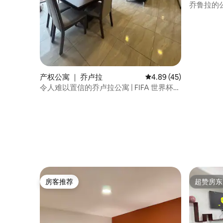
乔鲁拉的
产权公寓 ｜ 乔卢拉
平均评分 4.89 分（满分
4.89 (45)
令人难以置信的乔卢拉公寓 | FIFA 世界杯
2026
房客推荐
超赞房东
房客推荐
超赞房东