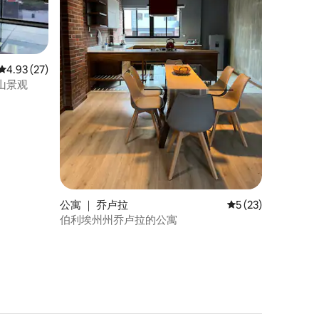
平均评分 4.93 分（满分 5 分），共 27 条评价
4.93 (27)
山景观
公寓 ｜ 乔卢拉
平均评分 5 分（满分
5 (23)
伯利埃州州乔卢拉的公寓