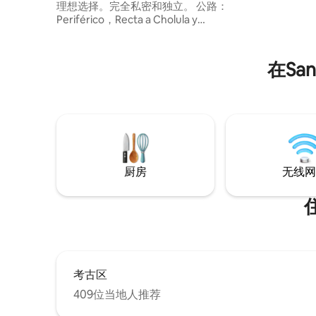
理想选择。完全私密和独立。 公路：
Periférico，Recta a Cholula y
Forjadores，几分钟内即可抵达Cholula，
Puebla，Angelópolis，Tonanzintla，
Valquirico，VW，FINSA，机场的中心 距
在Sa
离Explanada Puebla 400米，您可以轻松
抵达咖啡馆、餐厅、电影院、健身房、
BBVA、商店、表演中心、溜冰、超市等。
厨房
无线网
考古区
409位当地人推荐