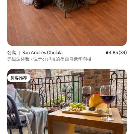
公寓 ｜ San Andrés Cholula
平均评分 4.85
4.85 (34)
弗里达体验 • 位于乔卢拉的墨西哥豪华阁楼
房客推荐
房客推荐