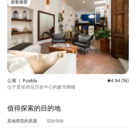
房客推荐
房客推荐
公寓 ｜ Puebla
平均评分 4.9
4.94 (16)
位于普埃布拉历史中心的豪华阁楼
值得探索的目的地
其他类型的房源
缤纷体验