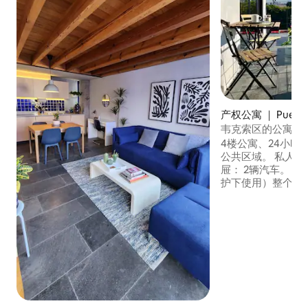
产权公寓 ｜ Puebl
韦克索区的公寓，
4楼公寓、24小时
公共区域。 私人使用：带电梯的停车抽
屉： 2辆汽车。 绿色露台（仅限儿童在监
护下使用）整个上
2间全功能卫生间
视、水壶、设备齐全的
Huexotitla 
店、药店、银行、43 
离历史中心9分钟车
物：我对动物过敏