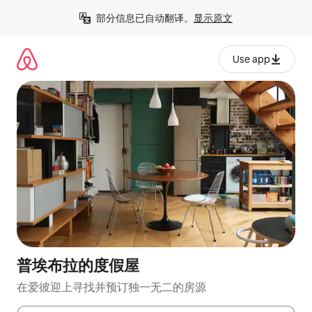
跳
部分信息已自动翻译。
显示原文
至
内
容
Use app
普埃布拉的度假屋
在爱彼迎上寻找并预订独一无二的房源