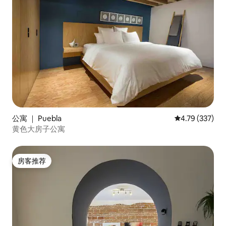
公寓 ｜ Puebla
平均评分 4.79
4.79 (337)
黄色大房子公寓
房客推荐
房客推荐