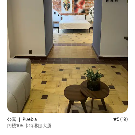
公寓 ｜ Puebla
平均评分 5
5 (19)
阁楼105.卡特琳娜大厦