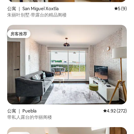
公寓 ｜ San Miguel Xoxtla
平均评分 
5 (9)
朱丽叶别墅·带露台的精品阁楼
房客推荐
房客推荐
公寓 ｜ Puebla
平均评分 4.92
4.92 (272)
带私人露台的华丽阁楼