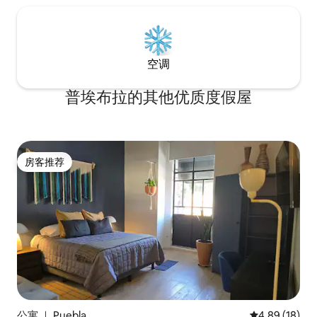
空调
普埃布拉的其他优质度假屋
房客推荐
房客推荐
公寓 ｜ Puebla
平均评分 4.8
4.89 (18)