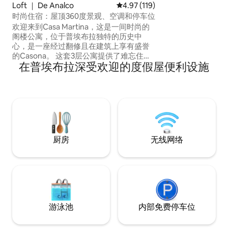
Loft ｜ De Analco
平均评分 4.97 分（满分 5 分），共
4.97 (119)
时尚住宿：屋顶360度景观、空调和停车位
欢迎来到Casa Martina，这是一间时尚的
阁楼公寓，位于普埃布拉独特的历史中
心，是一座经过翻修且在建筑上享有盛誉
的Casona。 这套3层公寓提供了难忘住宿
在普埃布拉深受欢迎的度假屋便利设施
所需的一切：一张加大双人床，配备60英
寸电视+流媒体、自动百叶窗、空调、书
桌、设备齐全的厨房（配备
Nespresso）、洗衣房和配备双水槽的全
功能卫生间。 享受私人屋顶露台， 360°欣
赏城市和火山的美景。 带门禁的大楼，包
括一辆轿车/SUV的免费停车位。
厨房
无线网络
游泳池
内部免费停车位