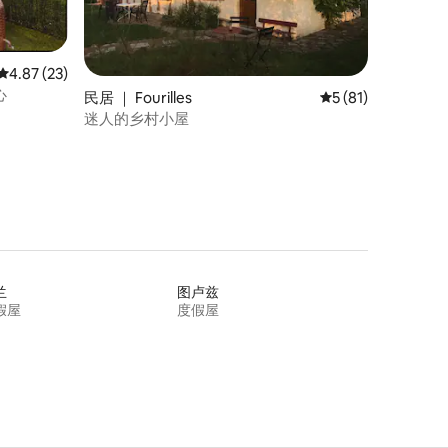
平均评分 4.87 分（满分 5 分），共 23 条评价
4.87 (23)
心
民居 ｜ Fourilles
平均评分 5 分（满分
5 (81)
迷人的乡村小屋
兰
图卢兹
假屋
度假屋