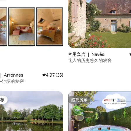
 5 分），共 13 条评价
客用套房 ｜ Navès
迷人的历史悠久的农舍
 Arronnes
平均评分 4.97 分（满分 5 分），共 35 条评价
4.97 (35)
——池塘的秘密
推荐
超赞房东
客推荐」
超赞房东