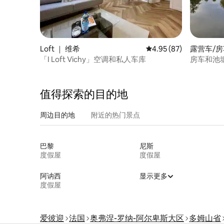
Loft ｜ 维希
平均评分 4.95 分（满分
4.95 (87)
露营车/房车 
「I Loft Vichy」空调和私人车库
值得探索的目的地
周边目的地
附近的热门景点
巴黎
尼斯
度假屋
度假屋
阿讷西
显示更多
度假屋
爱彼迎
法国
奥弗涅-罗纳-阿尔卑斯大区
多姆山省