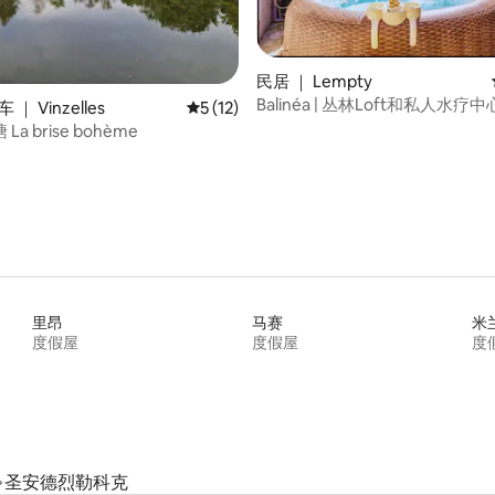
民居 ｜ Lempty
Balinéa | 丛林Loft和私人水疗中
 5 分），共 87 条评价
｜ Vinzelles
平均评分 5 分（满分 5 分），共 12 条评价
5 (12)
房车和池塘 La brise bohème
里昂
马赛
米
度假屋
度假屋
度
圣安德烈勒科克