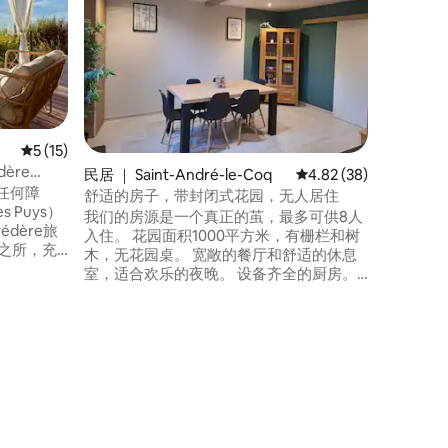
欢迎来到I
准备的1
市中心！
浴缸的休
一个设备
淋浴区。
千、圣安德
您的入住
平均评分 5 分（满分 5 分），共 15 条评价
5 (15)
香槟和其
dère
民居 ｜ Saint-André-le-Coq
平均评分 4.82 分（满分
4.82 (38)
无任何障
舒适的房子，带封闭式花园，无人居住
 Puys）
我们的房源是一个真正的茧，最多可供8人
édère旅
入住。 花园面积1000平方米，有栅栏和树
木，无花园桌。 宽敞的餐厅和舒适的休息
适、温馨
室，适合欢乐的夜晚。 设备齐全的厨房。
一侧有2个
现代化的卫生间，配备淋浴和双梳妆台。
心，欣赏美
距离维希、蒂埃尔、克莱蒙费朗和里昂仅
无线网络+
30分钟车程。 Maringues（4公里）和
Ennezat（18公里）的必需品商店，有大型
超市、药店和其他有用的服务。