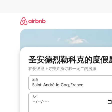
跳
至
内
容
圣安德烈勒科克的度假
在爱彼迎上寻找并预订独一无二的房源
地点
如有搜索结果，请使用上下方向键查看，或通过点
入住