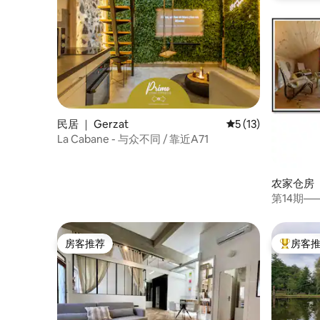
民居 ｜ Gerzat
平均评分 5 分（满分
5 (13)
La Cabane - 与众不同 / 靠近A71
农家仓房 ｜
第14期
房客推荐
房客
房客推荐
热门「房