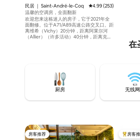
民居 ｜ Saint-André-le-Coq
平均评分 4.99 分（满分 
4.99 (253)
温馨的空调房，全面翻新
欢迎您来这栋迷人的房子，它于2021年全
面翻修。位于A71/A89高速公路交叉口。距
离维希（Vichy）20分钟，距离阿莱尔河
（Allier）（许多活动）40分钟，距离克莱
在
蒙费朗（Clermont-Ferrand）40分钟，距
离皮伊德多姆（Puy de Dôme）50分钟 住
宿： 5人空调房，配有大客厅（沙发床
140）+夹层，包括一张床160和一张床90
设施齐全的厨房、卫生间、南面露台、北
面有顶露台、遮阳地、停车场
厨房
无线网
房客推荐
房客
房客推荐
热门「房