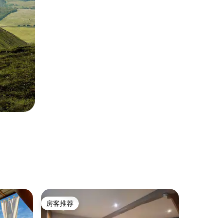
公寓 ｜ Cl
房客推荐
房客
房客推荐
热门「
高级套房