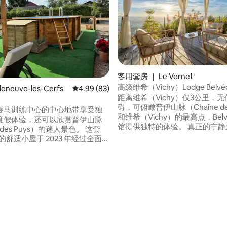
客用套房 ｜ Le Vernet
高级维希（Vichy）Lodge Belvé
leneuve-les-Cerfs
平均评分 4.99 分（满分 5 分），共 83 条评价
4.99 (83)
2（全景套房）
距离维希（Vichy）仅3公里，
碍，可俯瞰普伊山脉（Chaîne des
赛马训练中心的中心地带享受独
和维希（Vichy）的最高点，Belv
度假体验，还可以欣赏普伊山脉
馆提供独特的体验。 真正的宁静之所，充
e des Puys）的迷人景色。 这套
满了温馨和精致的氛围 明亮、舒
米的舒适小屋于 2023 年经过全面翻
的氛围，面向外部，安静，客厅
与舒适于一体：配备 1.8 米宽双
悬挂式露台+浴室，让您放松身
层上的单人床以及一张高档沙发
景。 设备齐全的厨房，180床，
Netflix电视 免费停车场
然的环境，让您真正放松身心。
宁静的氛围和马匹的健康，禁止
。