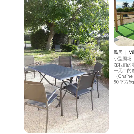
民居 ｜ Vil
小型围场
在我们的
一无二的
（Chaîn
50 平方
修，集魅力
人床、夹
床。 可通过梯式楼梯进入夹层（如图）。
宁静、自
为了保持
举办派对