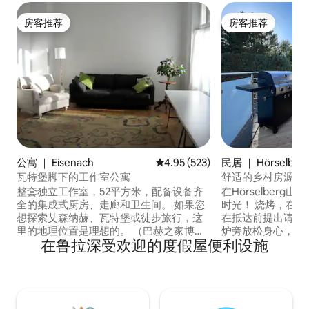
房客推荐
房客推荐
房客推荐
房客推荐
公寓 ｜ Eisenach
平均评分 4.95 分（满分 5 分），共
4.95 (523)
民居 ｜ Hörselberg
瓦特堡脚下的工作室公寓
舒适的乡村房源，
宠物
整套独立工作室，52平方米，配备设备齐
在Hörselber
全的集成式厨房、走廊和卫生间。 如果您
时光！ 烧烤，在
想探索艾森纳赫、瓦特堡或徒步旅行，这
在抵达前提出请求
里的地理位置是理想的。 （巴赫之家博物
炉旁放松身心，并
在鲁拉深受欢迎的度假屋便利设施
馆、市场和 路德之家10-15分钟。，瓦特
们准备的舒适床铺） 现场提供免费停
堡：约35分钟（森林小径），火车站：约
和免费电动汽车充电。 探索🌲 探
15分钟。 徒步旅行：房子后面就是森林，
径、TABBS温泉浴、Gr
附近有很多徒步旅行的可能性。我很乐意
险公园和Hainic
提供建议和信息资料。 工作室的窗户面朝
赫的出生地和路德