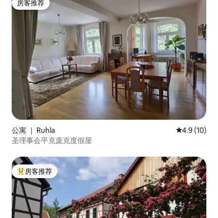
房客推荐
达前告诉我您想要的日期。
房客推荐
公寓 ｜ Ruhla
平均评分 4.9
4.9 (10)
圣理事会平克庞克度假屋
房客推荐
热门「房客推荐」