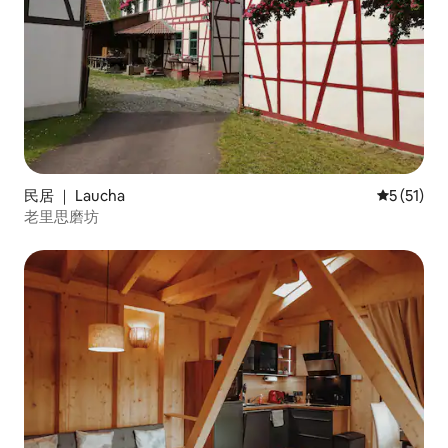
民居 ｜ Laucha
平均评分 5
5 (51)
老里思磨坊