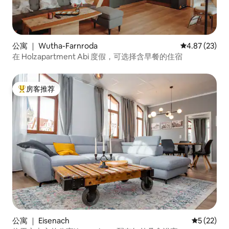
公寓 ｜ Wutha-Farnroda
平均评分 4.8
4.87 (23)
在 Holzapartment Abi 度假，可选择含早餐的住宿
房客推荐
热门「房客推荐」
公寓 ｜ Eisenach
平均评分 5
5 (22)