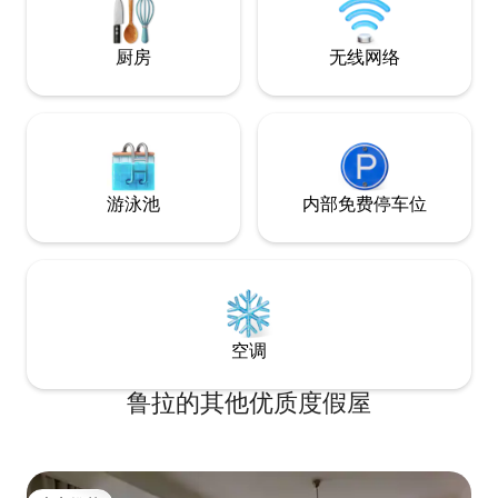
院子，院子一部分是绿化的，另一部分
索、历史和休息的
（大部分）用作停车场。 前往附近的市中
心的路上有各种餐厅和咖啡馆（步行约6-
厨房
无线网络
10分钟）。 周围的南区是艾森纳赫斯的首
选住宅区，仅仅因为它的许多新艺术风格
的别墅就值得一看。在冬天，瓦特堡的历
史悠久的圣诞市场是一次特殊的体验（在
整个降临节的周末）。如果附近的王子池
（Prinzenteich）（2分钟）结冰了，它会
被大大小小的人们来滑冰！ 该工作室（禁
游泳池
内部免费停车位
止吸烟）由一个带有集成厨房的大房间组
成，可在舒适的沙发床上容纳2人（1.40米
x 2.00米）。由于一直有人询问，现在有第
三个可能。睡觉的地方是在客人床垫上。
提供咖啡和各种茶。 提供床上用品、毛巾
和吹风机。此外，当然还有：洗碗用具/洗
碗巾、卫生纸、肥皂、洗发水/沐浴露。 自
空调
驾的客人可以使用位于入口前的私人停车
位。 注意：实际上，该单间公寓周三不可
鲁拉的其他优质度假屋
订（周三晚上抵达有时是可能的）。 例外
情况：学校假期。 注意：除图林根州的学
校放假和节假日外，工作室将在周三下午4
点至6点不可用。如果您的住宿包括周三，
您将获得美味的早餐作为小补偿。请在抵