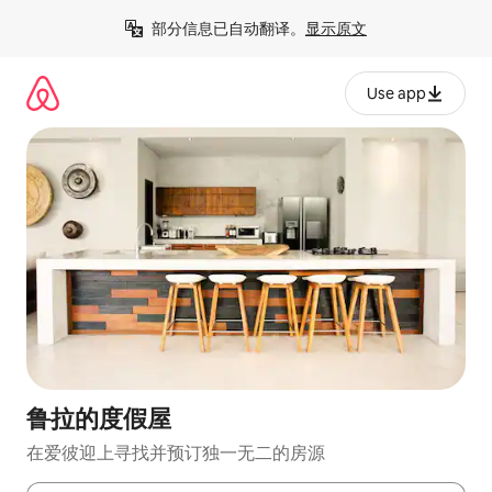
跳
部分信息已自动翻译。
显示原文
至
内
容
Use app
鲁拉的度假屋
在爱彼迎上寻找并预订独一无二的房源