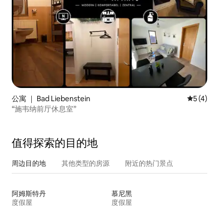
公寓 ｜ Bad Liebenstein
平均评分 
5 (4)
“施韦纳前厅休息室”
值得探索的目的地
周边目的地
其他类型的房源
附近的热门景点
阿姆斯特丹
慕尼黑
度假屋
度假屋