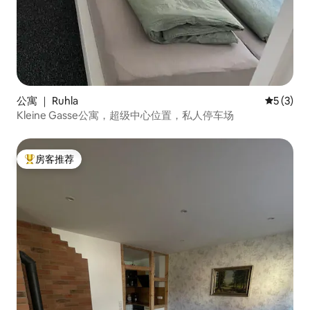
公寓 ｜ Ruhla
平均评分 
5 (3)
Kleine Gasse公寓，超级中心位置，私人停车场
房客推荐
热门「房客推荐」