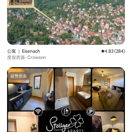
公寓 ｜ Eisenach
平均评分 4.83
4.83 (284)
度假房源- Crowson
超赞房东
超赞房东