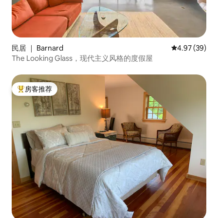
民居 ｜ Barnard
平均评分 4.97
4.97 (39)
The Looking Glass，现代主义风格的度假屋
房客推荐
热门「房客推荐」