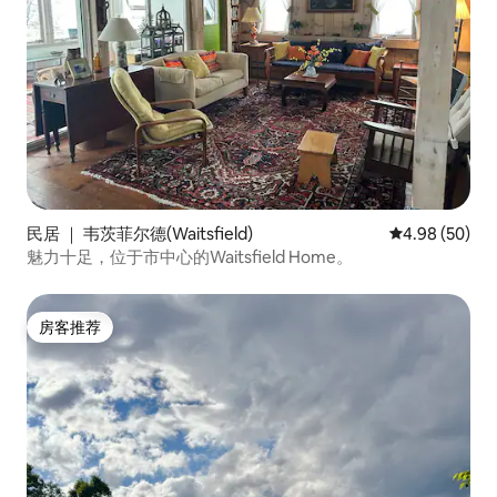
民居 ｜ 韦茨菲尔德(Waitsfield)
平均评分 4.98
4.98 (50)
魅力十足，位于市中心的Waitsfield Home。
房客推荐
房客推荐