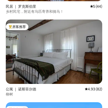
民居 ｜ 罗克斯伯里
平均评分 5
5 (44)
乡村民宅，附近有马匹寄养和骑马！
房客推荐
热门「房客推荐」
公寓 ｜ 诺斯菲尔德
平均评分 4.93
4.93 (82)
柳树