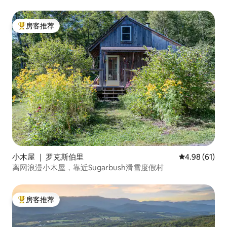
房客推荐
热门「房客推荐」
小木屋 ｜ 罗克斯伯里
平均评分 4.9
4.98 (61)
离网浪漫小木屋，靠近Sugarbush滑雪度假村
房客推荐
热门「房客推荐」