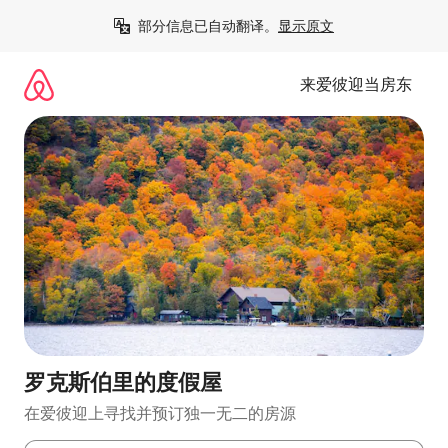
跳
部分信息已自动翻译。
显示原文
至
内
容
来爱彼迎当房东
罗克斯伯里的度假屋
在爱彼迎上寻找并预订独一无二的房源