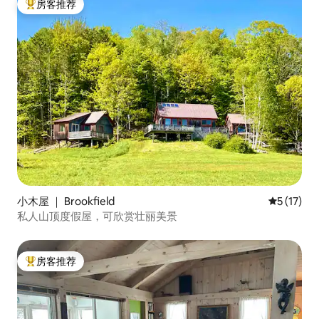
房客推荐
热门「房客推荐」
小木屋 ｜ Brookfield
平均评分 5
5 (17)
私人山顶度假屋，可欣赏壮丽美景
房客推荐
热门「房客推荐」