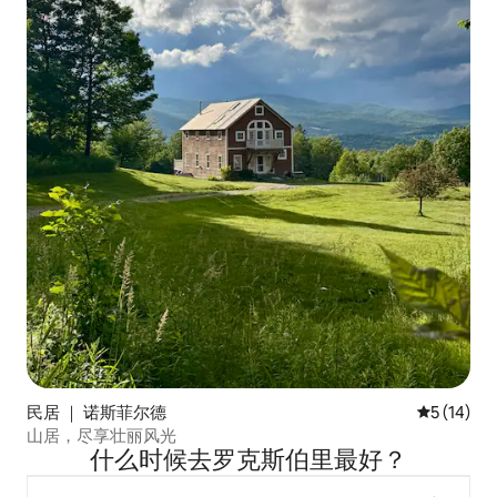
民居 ｜ 诺斯菲尔德
平均评分 5
5 (14)
山居，尽享壮丽风光
什么时候去罗克斯伯里最好？