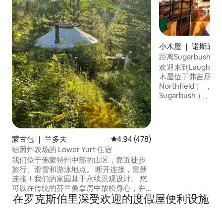
小木屋 ｜ 诺斯菲
距离Sugarbus
屋
欢迎来到Laughing
木屋位于弗吉尼亚
Northfield ）
Sugarbush ）、疯河
Valley ） 28
在温暖而质朴的乡
论您是想玩还是放
观。 禁止携带宠物（我们家有过敏反应）
蒙古包 ｜ 兰多夫
平均评分 4.94 分（满分 5 分），共
4.94 (478)
禁止吸烟 禁止携带枪支 建议在冬
缅因州农场的 Lower Yurt 住宿
（ 10月/11月至
我们位于佛蒙特州中部的山区，靠近徒步
雪地轮胎
旅行、滑雪和游泳地点。 断开连接，重新
连接！我们的家园基于永续景观设计。 您
可以在传统的芬兰桑拿房中放松身心，在
在罗克斯伯里深受欢迎的度假屋便利设施
客厅泳池旁放松身心，或坐在阿迪朗达克
（ Adirondack ）的椅子上放松身心，欣赏
佛蒙特州的山丘。 我们提供理想的环境，