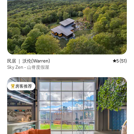
民居 ｜ 沃伦(Warren)
平均评分 5
5 (51)
Sky Zen - 山脊度假屋
房客推荐
热门「房客推荐」