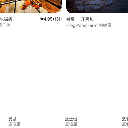
吉尔福德
平均评分 4.95 分（满分 5 分），共 151 条评价
4.95 (151)
树屋 ｜ 牙买加
镜子屋
Frog Pond Farm 的树屋
5 分），共 148 条评价
费城
波士顿
魁
度假屋
度假屋
度