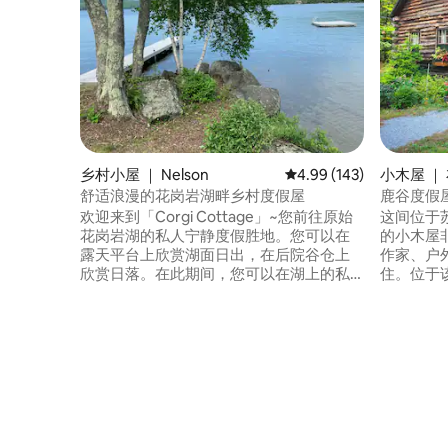
乡村小屋 ｜ Nelson
平均评分 4.99 分（满分 
4.99 (143)
小木屋 ｜ 
rd)
舒适浪漫的花岗岩湖畔乡村度假屋
鹿谷度假
欢迎来到「Corgi Cottage」~您前往原始
这间位于苏
花岗岩湖的私人宁静度假胜地。您可以在
的小木屋
露天平台上欣赏湖面日出，在后院谷仓上
作家、户
欣赏日落。在此期间，您可以在湖上的私
住。位于
人沙滩海湾度过一天，那里有码头、钓
方便前往
鱼、徒步旅行或休闲设施。三英里湖滨公
不过，小
路，适合步行或骑自行车。该地区有许多
在那里放
徒步道和 距离莫纳德诺克山
系。在石
（Monadnock）仅30分钟路程。小型便利
放松，观
店提供基本的便利设施，距离基恩
烹饪，观赏星
（Keene）的许多商店和餐厅仅15分钟路
号：0636
程。