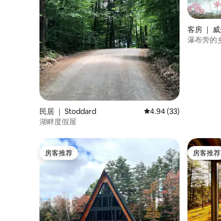
客房 ｜ 威尔
瀑布旁的
民居 ｜ Stoddard
平均评分 4.94 分（满分
4.94 (33)
湖畔度假屋
房客推荐
房客推荐
房客推荐
房客推荐