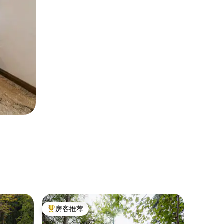
乡村小屋 ｜ 
房客推荐
房客推
热门「房客推荐」
房客推
哈里斯维