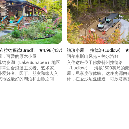
5 分），共 143 条评价
布拉德福德(Bradfo
平均评分 4.98 分（满分 5 分），共 437 条评价
4.98 (437)
袖珍小屋 ｜ 拉德洛(Ludlow)
平
屋，可爱的原木小屋
阿尔卑斯山风光 + 热水浴缸
纳皮湖（Lake Sunapee）地区
入住这座位于佛蒙特州拉德洛
非常适合浪漫主义者、艺术家、
（Ludlow），海拔1500英尺
外爱好者、园丁、朋友和家人入
屋，尽享度假体验。这座房源由
该地区最好的湖泊和山脉之间，
计，在爱沙尼亚建造，可欣赏奥
该地区的景点和进行户外活动。
（Okemo Mountain）的迷人
屋本身就像一个目的地，您可以
独一无二的度假屋坐落在一片私
松身心、恢复精力和重新建立联
中，设有热水浴缸、火坑、树下
头壁炉旁舒适地放松，在门廊上
间、辐射式地暖和落地窗，让您
赏大自然，阅读，聆听，玩耍，
自然中。 这里专为享受宁静奢华
空，享受生活！ M&R执照
验和难忘的清晨时光而打造，是
85
的理想之选。