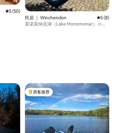
平均评分 5 分（满分 5 分），共 50 条评价
5 (50)
民居 ｜ Winchendon
平均评分 5 分（满
5 (8)
莫诺莫纳克湖（Lake Monomonac）小
屋，带私人海滩和码头
房客推荐
热门「房客推荐」