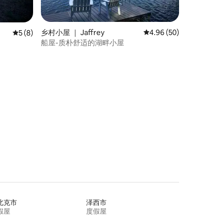
乡村小屋 ｜ Jaffrey
平均评分 4.96 分（满分
4.96 (50)
平均评分 5 分（满分 5 分），共 8 条评价
5 (8)
船屋-质朴舒适的湖畔小屋
北克市
泽西市
假屋
度假屋