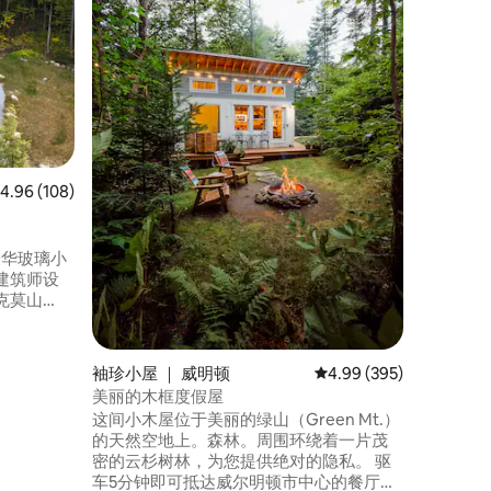
地！
哈里斯维
心，周围
您！拥有
住，可供
布什尔州（
克山：5
林学校：
农场：8
伯勒：15
均评分 4.96 分（满分 5 分），共 108 条评价
4.96 (108)
钟
的豪华玻璃小
建筑师设
克莫山
景色。 这座
人森林
户外淋浴
袖珍小屋 ｜ 威明顿
平均评分 4.99 分（满分 
4.99 (395)
沉浸在大
美丽的木框度假屋
的放松体
这间小木屋位于美丽的绿山（Green Mt.）
四季度假
的天然空地上。森林。周围环绕着一片茂
密的云杉树林，为您提供绝对的隐私。 驱
车5分钟即可抵达威尔明顿市中心的餐厅、