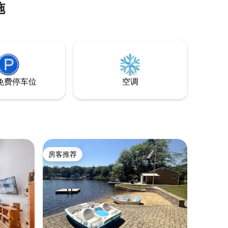
施
啤酒厂和商店。距离Mt. 雪山。街对面的莫
莉·斯塔克州立公园（Molly Stark State
Park）非常适合徒步旅行，距离美丽的湖
泊仅10分钟车程！ 没有无线网络，手机服
务不太好，因此这里是摆脱电子产品的好
去处！
免费停车位
空调
房客推荐
房客推荐