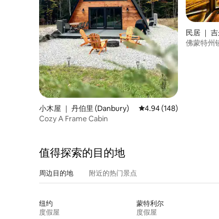
民居 ｜ 
佛蒙特州
小木屋 ｜ 丹伯里 (Danbury)
平均评分 4.94 分（满分 
4.94 (148)
Cozy A Frame Cabin
值得探索的目的地
周边目的地
附近的热门景点
纽约
蒙特利尔
度假屋
度假屋