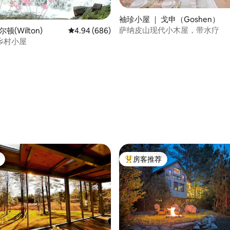
袖珍小屋 ｜ 戈申（Goshen）
萨纳皮山现代小木屋，带水疗
顿(Wilton)
平均评分 4.94 分（满分 5 分），共 686 条评价
4.94 (686)
乡村小屋
 5 分），共 33 条评价
房客推荐
热门「房客推荐」