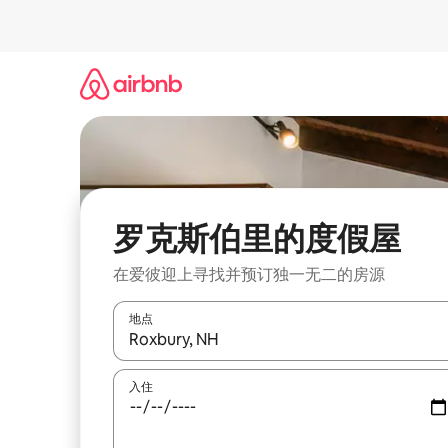
跳
至
内
容
罗克斯伯里的度假屋
在爱彼迎上寻找并预订独一无二的房源
地点
如有搜索结果，请使用上下方向键查看，或通过点
入住