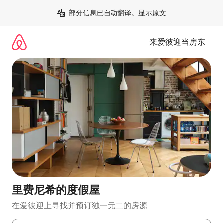
跳
部分信息已自动翻译。
显示原文
至
内
容
来爱彼迎当房东
里费尼希的度假屋
在爱彼迎上寻找并预订独一无二的房源