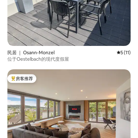
民居 ｜ Osann-Monzel
平均评分 5
5 (11)
位于Oestelbach的现代度假屋
房客推荐
热门「房客推荐」