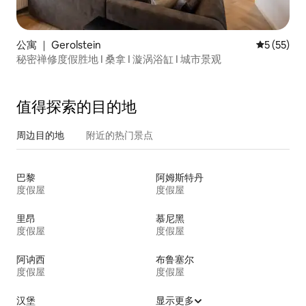
公寓 ｜ Gerolstein
平均评分 5
5 (55)
秘密禅修度假胜地 I 桑拿 I 漩涡浴缸 I 城市景观
值得探索的目的地
周边目的地
附近的热门景点
巴黎
阿姆斯特丹
度假屋
度假屋
里昂
慕尼黑
度假屋
度假屋
阿讷西
布鲁塞尔
度假屋
度假屋
汉堡
显示更多