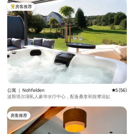
房客推荐
热门「房客推荐」
公寓 ｜ Nohfelden
平均评分 5
5 (56)
波斯塔尔湖私人豪华水疗中心，配备桑拿和按摩浴缸
房客推荐
房客推荐