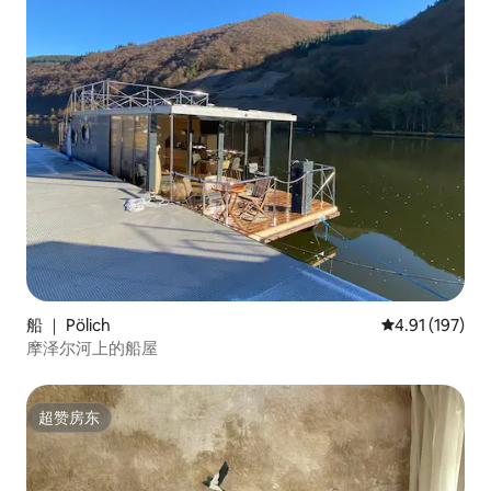
船 ｜ Pölich
平均评分 4.91
4.91 (197)
摩泽尔河上的船屋
超赞房东
超赞房东