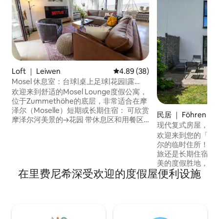
Loft ｜ Leiwen
平均评分 4.89 分（满分 5 分），
4.89 (38)
Mosel 休息室：台球|桌上足球|花园|露
台|150 平方米
欢迎来到舒适的Mosel Lounge度假公寓，
位于Zummethöhe的底层，非常适合在摩
泽尔（Moselle）短期或长期住宿： 可欣赏
民居 ｜ Föhren
摩泽尔河美景的→花园 带休息区和用餐区
现代复式房屋，特
的露→台 可俯瞰摩泽尔河环的全景→阳台
欢迎来到您的「另
→ 3间卧室，配有舒适的床（2张
尔的临时住所！ 无论是短途旅行、商务差
180x200、1张120x200） 客厅内有一张→
旅还是长期住宿，
沙发床 带台球桌和桌上足球的→游戏室 →
美的度假胜地，让
石烤箱烤架（非旋转烤架） → 设施齐全的
在里费尼希深受欢迎的度假屋便利设施
摩泽尔葡萄酒产区
厨房
道和徒步道。 前往A1/A602高速公路非常
方便，或者在没有
Föhren火车站搭
索罗马历史，参观
遗产，或前往欧洲