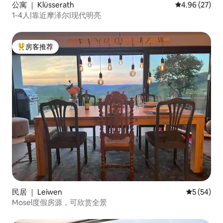
公寓 ｜ Klüsserath
平均评分 4.96
4.96 (27)
1-4人|靠近摩泽尔|现代明亮
房客推荐
热门「房客推荐」
民居 ｜ Leiwen
平均评分 5
5 (54)
Mosel度假房源，可欣赏全景