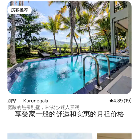
房客推荐
房客推荐
别墅 ｜ Kurunegala
平均评分 4.8
4.89 (19)
宽敞的热带别墅，带泳池•迷人景观
享受家一般的舒适和实惠的月租价格