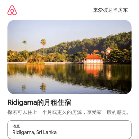
跳
至
来爱彼迎当房东
内
容
Ridigama的月租住宿
探索可以住上一个月或更久的房源，享受家一般的感觉。
地点
如有搜索结果，请使用上下方向键查看，或通过点击或滑动手势浏