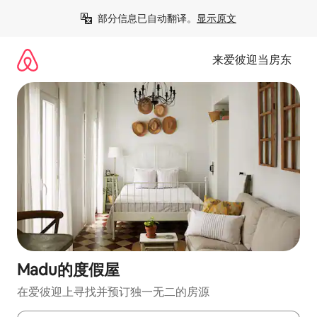
跳
部分信息已自动翻译。
显示原文
至
内
容
来爱彼迎当房东
Madu的度假屋
在爱彼迎上寻找并预订独一无二的房源