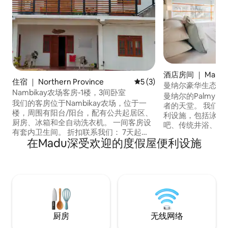
酒店房间 ｜ Manna
住宿 ｜ Northern Province
平均评分 5 分（满分 5 分）
5 (3)
曼纳尔豪华生态酒
Nambikay农场客房-1楼，3间卧室
曼纳尔的Palmyra
我们的客房位于Nambikay农场，位于一
者的天堂。 我们
楼，周围有阳台/阳台，配有公共起居区、
利设施，包括泳池
厨房、冰箱和全自动洗衣机。 一间客房设
吧、传统井浴、餐
有套内卫生间。 折扣联系我们： 7天起
落在一片14公顷
在Madu深受欢迎的度假屋便利设施
20% ， 28天起33%。 位于Giant 's Tank附
树成荫的宁静环境
近，以观鸟而闻名。 距离Mannar镇、
（Jaffna）的
Mannar Fort和Mannar Island不到30分钟
程。 酒店提供客
车程。 凭借您的住宿收益，我们通过小规
功能齐全的餐厅。
模项目为该地区的弱势群体提供支持。
厨房
无线网络