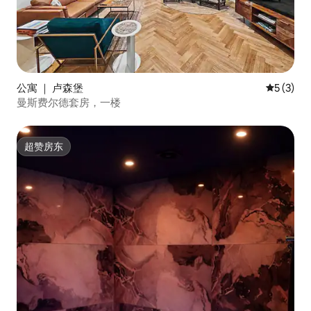
公寓 ｜ 卢森堡
平均评分 
5 (3)
曼斯费尔德套房，一楼
超赞房东
超赞房东