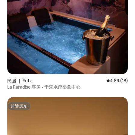
民居 ｜ Yutz
平均评分 4.8
4.89 (18)
La Paradise 客房 • 于茨水疗桑拿中心
超赞房东
超赞房东