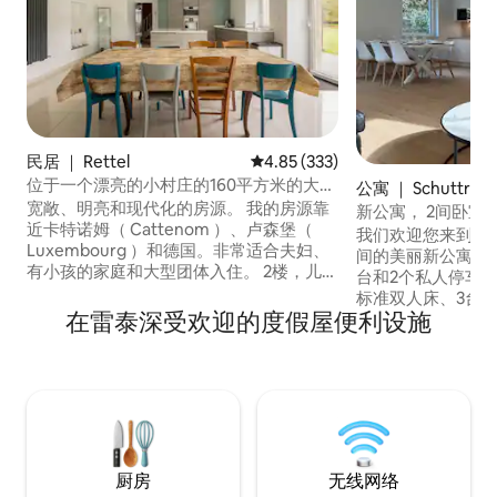
民居 ｜ Rettel
平均评分 4.85 分（满分 5 分），共
4.85 (333)
位于一个漂亮的小村庄的160平方米的大房
公寓 ｜ Schuttran
子
宽敞、明亮和现代化的房源。 我的房源靠
新公寓， 2间卧室，
近卡特诺姆（ Cattenom ）、卢森堡（
我们欢迎您来到这
Luxembourg ）和德国。非常适合夫妇、
间的美丽新公寓，
有小孩的家庭和大型团体入住。 2楼，儿童
台和2个私人停车场。 设有2间卧室
安全！ 4间卧室！ 2分钟内即可抵达安静的
标准双人床、3台
小村庄！ （面包店、超市、燃气等... ） 大
在雷泰深受欢迎的度假屋便利设施
人。 绿色房间配有一张160厘米乘200厘米
露台！ 烧烤花园桌和桌子 可容纳自行车、
的电动床。 蓝色房间可供选择： 2张80厘
摩托车的房间…… 可应要求提供婴儿床和免
米的电动单人床或1
费婴儿车！
客厅配备一张高端1
换皮革沙发。
厨房
无线网络