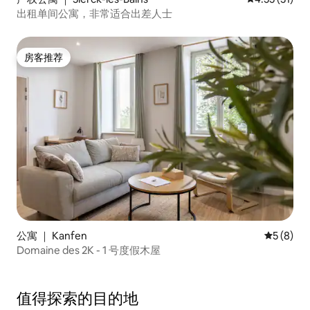
出租单间公寓，非常适合出差人士
房客推荐
房客推荐
公寓 ｜ Kanfen
平均评分 
5 (8)
Domaine des 2K - 1 号度假木屋
值得探索的目的地