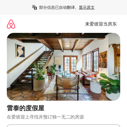
跳
部分信息已自动翻译。
显示原文
至
内
容
来爱彼迎当房东
雷泰的度假屋
在爱彼迎上寻找并预订独一无二的房源