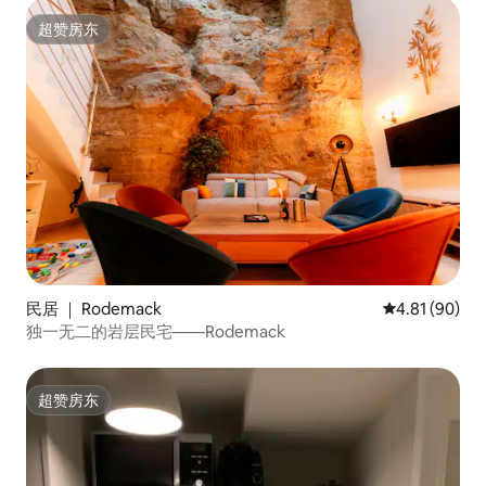
超赞房东
超赞房东
民居 ｜ Rodemack
平均评分 4.8
4.81 (90)
独一无二的岩层民宅——Rodemack
超赞房东
超赞房东