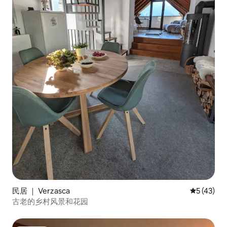
民居 ｜ Verzasca
平均评分 5
5 (43)
古老的乡村风景和花园