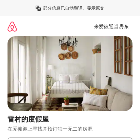
跳
部分信息已自动翻译。
显示原文
至
内
容
来爱彼迎当房东
雷村的度假屋
在爱彼迎上寻找并预订独一无二的房源