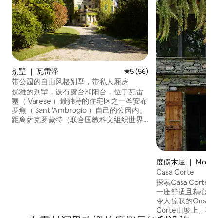
别墅 ｜ 瓦雷泽
平均评分 5 分（满分 5 分），
5 (56)
带公园的自由风格别墅，带私人厢房
优雅的别墅，设有露台和阳台，位于瓦雷
塞（ Varese ）最独特的住宅区之一圣安布
罗焦（ Sant 'Ambrogio ）自己的公园内。
距离萨克罗蒙特（联合国教科文组织世界
遗产）仅10分钟车程，距离科莫湖仅40分
钟车程，是步行、游泳和骑自行车的理想
目的地。 与历史悠久的瓦雷塞（ Varese
）中心相连： 200米处有公交车站。 我们
度假木屋 ｜ Mosog
养有两条狗和一只狼：请注意，它们会在
Casa Corte
周围自由奔跑，因此如果您害怕，一定会
探索Casa Cor
遇到它们。
一座舒适且精心修
令人惊叹的Onsern
Corte山坡上。