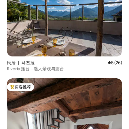
民居 ｜ 马塞拉
平均评分 5
5 (26)
Rivoria 露台 – 迷人景观与露台
房客推荐
热门「房客推荐」