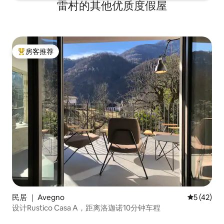
雷村的其他优质度假屋
房客推荐
热门「房客推荐」
民居 ｜ Avegno
平均评分 5
5 (42)
设计Rustico Casa A，距离洛迦诺10分钟车程