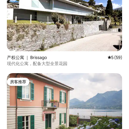
产权公寓 ｜ Brissago
平均评分 5
5 (59)
现代化公寓，配备大型全景花园
房客推荐
房客推荐