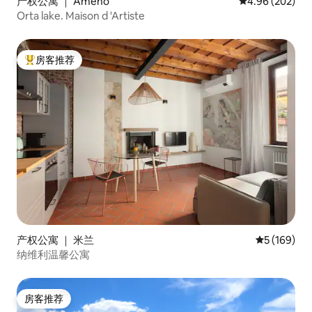
产权公寓 ｜ Ameno
平均评分 4.96
4.96 (202)
Orta lake. Maison d 'Artiste
房客推荐
热门「房客推荐」
产权公寓 ｜ 米兰
平均评分 5 
5 (169)
纳维利温馨公寓
房客推荐
房客推荐