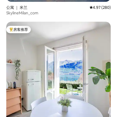
公寓 ｜ 米兰
平均评分 4.97
4.97 (280)
SkylineMilan_com
房客推荐
热门「房客推荐」