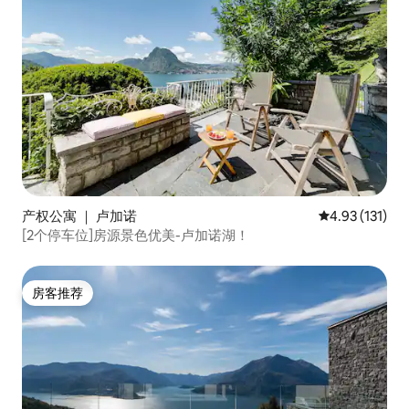
产权公寓 ｜ 卢加诺
平均评分 4.93
4.93 (131)
[2个停车位]房源景色优美-卢加诺湖！
房客推荐
房客推荐