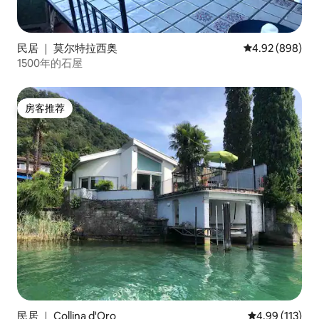
民居 ｜ 莫尔特拉西奥
平均评分 4.92
4.92 (898)
1500年的石屋
房客推荐
房客推荐
民居 ｜ Collina d'Oro
平均评分 4.99
4.99 (113)