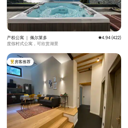
产权公寓 ｜ 佩尔莱多
平均评分 4.94
4.94 (422)
度假村式公寓，可欣赏湖景
房客推荐
热门「房客推荐」