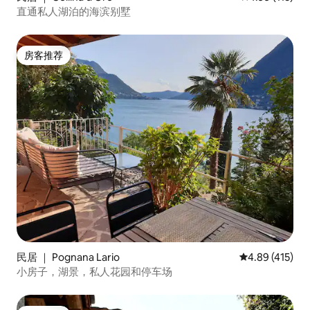
直通私人湖泊的海滨别墅
房客推荐
房客推荐
民居 ｜ Pognana Lario
平均评分 4.89
4.89 (415)
小房子，湖景，私人花园和停车场