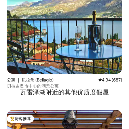
公寓 ｜ 贝拉焦 (Bellagio)
平均评分 4.94
4.94 (687)
贝拉吉奥市中心的湖景公寓
瓦雷泽湖附近的其他优质度假屋
房客推荐
热门「房客推荐」