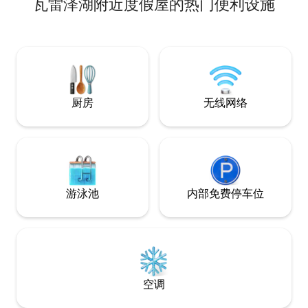
瓦雷泽湖附近度假屋的热门便利设施
现代简约的方式重
小时从Como San Giovanni火车站，
期所需的灵魂。 
Como Lago Ferrovie Nord或从Piazza
（Molina）拥
Matteotti到Como- Bellagio ，大约需要8
着迷，私人厨师可
分钟才能到达Blevio - Decorations Savio
（Como）和贝拉焦（
站，距离房子约100米。 令人愉快的替代
近，..我们欢迎您在科
传统的公共交通可以使用科莫湖的航行船
Como）度过完美
只，从卡沃尔广场开始向托尔诺方向行
驶，从那里步行约15分钟即可到达目的
厨房
无线网络
地。 请允许我强烈建议最小和最便宜的汽
车舒适地移动，因为我们地区的公共交通
和出租车不舒服 公寓距离科莫（ Como ）
5公里，距离托尔诺（ Torno ） 2公里，距
离米兰（ Milan ） 40公里，距离卢加诺（
Lugano ） 38公 您可以乘坐公共交通工具
到达： C30 C31 C32巴士大约每小时从
游泳池
内部免费停车位
COMO San Giovanni火车站， COMO
Lago Ferrovie Nord或从Piazza Matteotti
到COMO-Bellagio ，大约需要8分钟才能
到达Blevio站- Decorations Savio ，距离
房子约100米。 一个愉快的替代传统的公
共交通可能是使用科莫湖导航船，从卡沃
尔广场出发，在托尔诺的方向，从那里步
空调
行约15分钟，你将到达目的地。 我强烈推
荐最小和最便宜的汽车，独立移动，因为