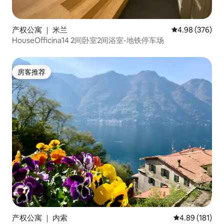
产权公寓 ｜ 米兰
平均评分 4.98
4.98 (376)
HouseOfficina14 2间卧室2间浴室-地铁停车场
房客推荐
房客推荐
产权公寓 ｜ 内索
平均评分 4.89
4.89 (181)