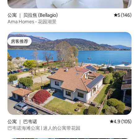
公寓 ｜ 贝拉焦 (Bellagio)
平均评分 5 
5 (146)
Ama Homes - 花园湖景
房客推荐
房客推荐
公寓 ｜ 巴韦诺
平均评分 4.9
4.9 (105)
巴韦诺海滩公寓 | 迷人的公寓带花园