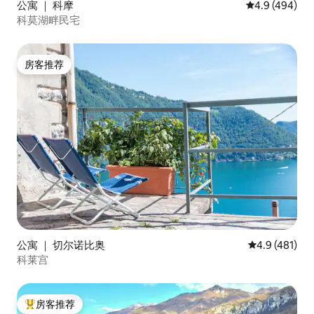
公寓 ｜ 科摩
平均评分 4.9 
4.9 (494)
科莫湖畔民宅
房客推荐
房客推荐
公寓 ｜ 切尔诺比奥
平均评分 4.9
4.9 (481)
科莱宫
房客推荐
热门「房客推荐」