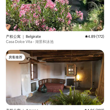
产权公寓 ｜ Belgirate
平均评分 4.89
4.89 (172)
Casa Dolce Vita - 湖景和泳池
房客推荐
房客推荐