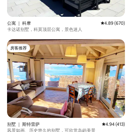
公寓 ｜ 科摩
平均评分 4.89
4.89 (670)
卡达诺别墅，科莫顶层公寓，景色迷人
房客推荐
房客推荐
别墅 ｜ 斯特雷萨
平均评分 4.94
4.94 (413)
风景如画、历史悠久的别墅，可欣赏岛屿美景