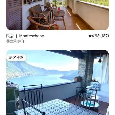
民居 ｜ Montescheno
平均评分 4.98
4.98 (187)
桑拿和休闲
房客推荐
房客推荐