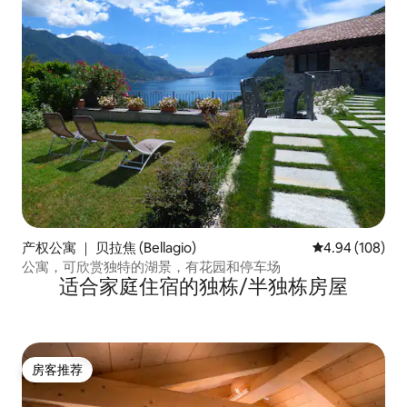
产权公寓 ｜ 贝拉焦 (Bellagio)
平均评分 4.94
4.94 (108)
公寓，可欣赏独特的湖景，有花园和停车场
适合家庭住宿的独栋/半独栋房屋
房客推荐
房客推荐