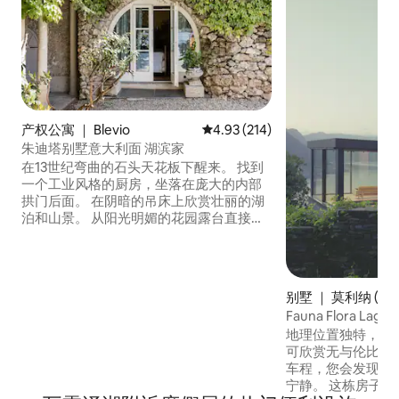
产权公寓 ｜ Blevio
平均评分 4.93 分（满分 5 分），共
4.93 (214)
朱迪塔别墅意大利面 湖滨家
在13世纪弯曲的石头天花板下醒来。 找到
一个工业风格的厨房，坐落在庞大的内部
拱门后面。 在阴暗的吊床上欣赏壮丽的湖
泊和山景。 从阳光明媚的花园露台直接进
入科莫湖。 CIR ： 013026-CNI-00010底
层住宅是一座13世纪别墅的一部分，该别
墅于1830年由著名女高音Giuditta Pasta购
买。 乘船，或步行到托尔诺寻找酒吧，咖
别墅 ｜ 莫利纳 (Moli
啡馆，商店和餐馆。 COMO车程很短，附
Fauna Flora L
近有公共交通工具。 公寓距离科莫（
地理位置独特，坐
Como ） 5公里，距离托尔诺（ Torno ） 2
可欣赏无与伦比的
公里，距离米兰（ Milan ） 40公里，距离
车程，您会发现美
卢加诺（ Lugano ） 38公 您可以乘坐公共
宁静。 这栋房子于
交通工具到达： C30 C31 C32巴士大约每