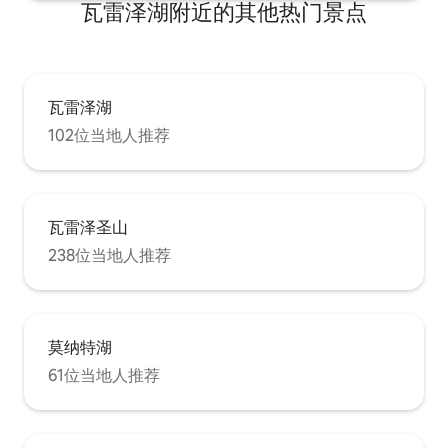
瓦雷泽湖附近的其他热门景点
在我们地区，公共交通和出租车都不方
便。 Villa Pasta 别墅建于19世纪初，于
1830年由著名歌剧歌手Giuditta Pasta为几
位房客提供住宿空间。 在公园里建造了
FOL ：克莱利亚的工作室绘画，朱迪塔的
瓦雷泽湖
女儿，谁参加了布雷拉学院在米兰;咖啡
馆，一个小洞穴，在夏天凉爽;木制剧院，
102位当地人推荐
朱迪塔练习唱歌。 这位著名哲学家的孙子
Wilhelm Locke船长在别墅前的湖区淹死在
他的妻子和其他客人面前。 后来，他的女
儿在他的记忆中竖立了一块墓碑。 在
Blevio的小墓地里，可以参观1865年去世
瓦雷泽圣山
的Giuditta Pasta的坟墓。
238位当地人推荐
莫纳特湖
61位当地人推荐