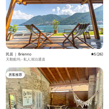
民居 ｜ Brienno
平均评分 5
5 (26)
天鹅船坞 - 私人湖泊通道
房客推荐
房客推荐